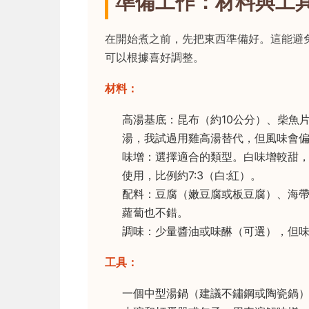
準備工作：材料與工
在開始煮之前，先把東西準備好。這能避
可以根據喜好調整。
材料：
高湯基底：昆布（約10公分）、柴魚
湯，我試過用雞高湯替代，但風味會
味增：選擇適合的類型。白味增較甜
使用，比例約7:3（白:紅）。
配料：豆腐（嫩豆腐或板豆腐）、海
蘿蔔也不錯。
調味：少量醬油或味醂（可選），但
工具：
一個中型湯鍋（建議不鏽鋼或陶瓷鍋