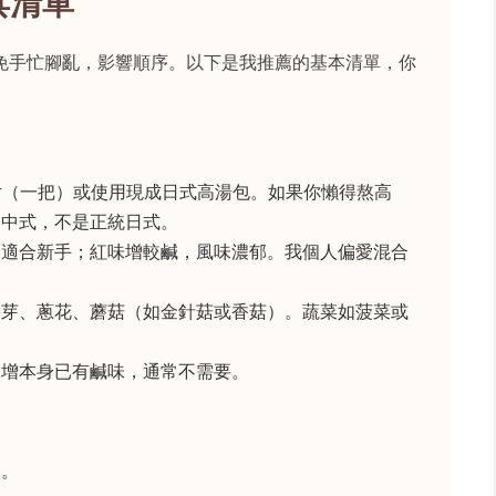
具清單
免手忙腳亂，影響順序。以下是我推薦的基本清單，你
片（一把）或使用現成日式高湯包。如果你懶得熬高
偏中式，不是正統日式。
，適合新手；紅味增較鹹，風味濃郁。我個人偏愛混合
帶芽、蔥花、蘑菇（如金針菇或香菇）。蔬菜如菠菜或
味增本身已有鹹味，通常不需要。
）。