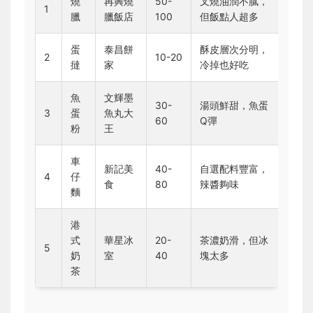
燒
再興燒
50-
叉燒油潤不膩，
1
臘
臘飯店
100
但飯點人超多
蛋
泰昌餅
酥皮層次分明，
2
10-20
撻
家
冷掉也好吃
魚
文輝墨
30-
湯頭鮮甜，魚蛋
3
蛋
魚丸大
60
Q彈
粉
王
車
新記美
40-
自選配料豐富，
4
仔
食
80
辣醬夠味
麵
港
式
華星冰
20-
茶濃奶滑，但冰
5
奶
室
40
塊太多
茶