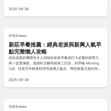
答常見疑難雜症，讓你輕鬆掌握美味秘訣！
2025-09-28
9764views
新莊早餐推薦：經典老派與新興人氣早
點完整懶人攻略
想知道新莊哪裡有令人回味的老派早餐或打卡必嘗的新勢力
嗎？從豐滿號、真饌軒涼麵等經典三巨頭，到早喚 Morning
Call、找晨手作輕食料理等新興人氣店，帶您探索主題特色早
午餐、必搭飲品及十大必吃品項，完整解析懶人包與Q&A，
讓您輕鬆吃遍在地美味！
2025-09-28
2084views