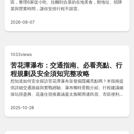
區，整理6家從小吃、拉麵到合菜的在地美食，附地址、招牌
菜與營業時間，讓你安排行程不踩雷。
2026-08-07
1033views
苦花潭瀑布：交通指南、必看亮點、行
程規劃及安全須知完整攻略
想知道如何安全探訪苦花潭瀑布並發掘隱藏亮點嗎？本指南提
供詳細交通路線與實戰經驗、瀑布獨特景觀介紹、行程建議確
保玩得盡興、花蓮住宿推薦涵蓋太魯閣周邊民宿、市區便利選
項及七星潭海景住宿，加上必讀安全注意事項和常見Q&A解
答，助您輕鬆規劃一趟難忘又安心的探險之旅。
2025-10-28