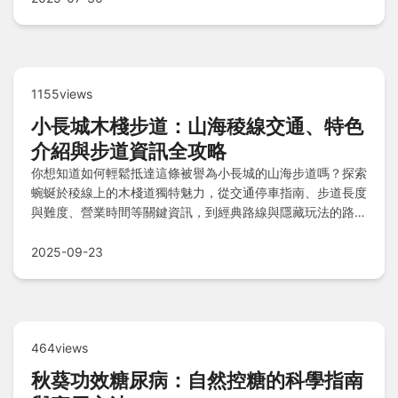
1155views
小長城木棧步道：山海稜線交通、特色
介紹與步道資訊全攻略
你想知道如何輕鬆抵達這條被譽為小長城的山海步道嗎？探索
蜿蜒於稜線上的木棧道獨特魅力，從交通停車指南、步道長度
與難度、營業時間等關鍵資訊，到經典路線與隱藏玩法的路線
規劃，還能順遊附近景點。出發前必看安全注意事項與常見問
題解答，助你規劃一趟安全又充實的健行之旅。
2025-09-23
464views
秋葵功效糖尿病：自然控糖的科學指南