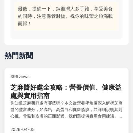
最後，提醒一下，銅鑼灣人多手雜，享受美食
的同時，注意保管財物。祝你的味蕾之旅滿載
而歸！
熱門新聞
399views
芝麻醬好處全攻略：營養價值、健康益
處與實用指南
你知道芝麻醬好處有哪些嗎？本文從營養學角度深入解析芝麻
醬的豐富成分，如高鈣、高蛋白和健康脂肪，並詳細說明其對
心臟、骨骼和皮膚的正面影響。我們還提供實用食用建議、注
意事項和常見問題解答，幫助你聰明享受芝麻醬的好處，避免
潛在風險。無論是健康愛好者還是日常飲食，這篇指南都能滿
2026-04-05