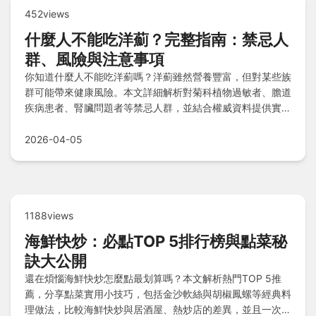
452views
什麼人不能吃洋薊？完整指南：禁忌人
群、風險與注意事項
你知道什麼人不能吃洋薊嗎？洋薊雖然營養豐富，但對某些族
群可能帶來健康風險。本文詳細解析對菊科植物過敏者、膽道
疾病患者、腎臟問題者等禁忌人群，並結合權威資料提供實用
建議，幫助你避免副作用。文中還涵蓋常見問題如孕婦食用安
全、與藥物交互作用等，讓你全面了解如何安全享受洋薊的好
2026-04-05
處。
1188views
海鮮快炒：必點TOP 5排行榜與點菜秘
訣大公開
還在煩惱海鮮快炒怎麼點最划算嗎？本文解析熱門TOP 5推
薦，分享點菜實用小技巧，包括金沙軟絲與胡椒鳳螺等經典料
理做法，比較海鮮快炒與居酒屋、熱炒店的差異，並且一次解