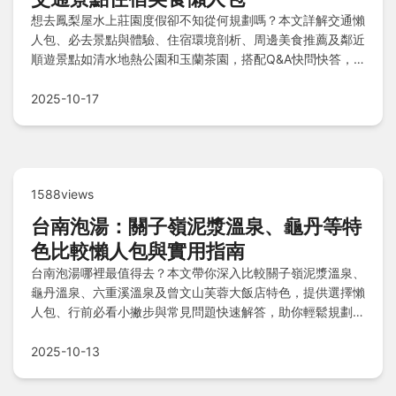
想去鳳梨屋水上莊園度假卻不知從何規劃嗎？本文詳解交通懶
人包、必去景點與體驗、住宿環境剖析、周邊美食推薦及鄰近
順遊景點如清水地熱公園和玉蘭茶園，搭配Q&A快問快答，
帶你輕鬆玩轉秘境天堂！
2025-10-17
1588views
台南泡湯：關子嶺泥漿溫泉、龜丹等特
色比較懶人包與實用指南
台南泡湯哪裡最值得去？本文帶你深入比較關子嶺泥漿溫泉、
龜丹溫泉、六重溪溫泉及曾文山芙蓉大飯店特色，提供選擇懶
人包、行前必看小撇步與常見問題快速解答，助你輕鬆規劃最
舒適的泡湯之旅。
2025-10-13