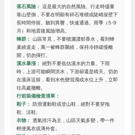
落石風險：
這是最大的自然風險。行走時儘量
靠山壁側，不要在明顯有碎石堆積或陡峭崖壁下
長時間停留。聽到異響，快速通過。雨季（5-9
月）和地震後風險增高。
蜂群：
山區常見，不要噴灑濃郁香水，看到蜂
巢繞道走，萬一被蜂群圍繞，保持冷靜緩慢離
開，切勿揮打。
溪水暴漲：
絕對不要低估溪水的力量。下雨
時，上游可能瞬間洪水，下游卻還是晴天。切勿
在溪床逗留，看到水色變混濁或水位上升，立即
往高處撤離。
行前裝備檢查清單：
鞋子：
防滑運動鞋或登山鞋，絕對不要穿拖
鞋、涼鞋。
衣物：
透氣排汗為主，山區天氣多變，帶一件
輕便風衣或薄外套。