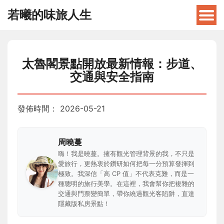
若曦的味旅人生
太魯閣景點開放最新情報：步道、
交通與安全指南
發佈時間：
2026-05-21
周曉蔓
嗨！我是曉蔓。擁有觀光管理背景的我，不只是
愛旅行，更熱衷於鑽研如何把每一分預算發揮到
極致。我深信「高 CP 值」不代表克難，而是一
種聰明的旅行美學。在這裡，我會幫你把複雜的
交通與門票變簡單，帶你繞過觀光客陷阱，直達
隱藏版私房景點！