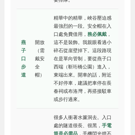
精華中的精華，峽谷壓迫感
最強烈的一段。安全帽在入
口處免費借用，
務必佩戴
，
燕
開放
這不是裝飾。我親眼看過小
子
（需
碎石從崖壁掉下。這段路現
口
戴安
在是單向管制，要從燕子口
步
全
西端（靳珩橋公園）進入，
道
帽）
東端出來。開車的話，附近
不好停車，建議把車停在長
春祠或布洛灣，再搭接駁車
或步行過來。
很多人衝著水簾洞去。入口
處的隧道很長、很黑，
手電
筒是必需品
，手機閃光燈不