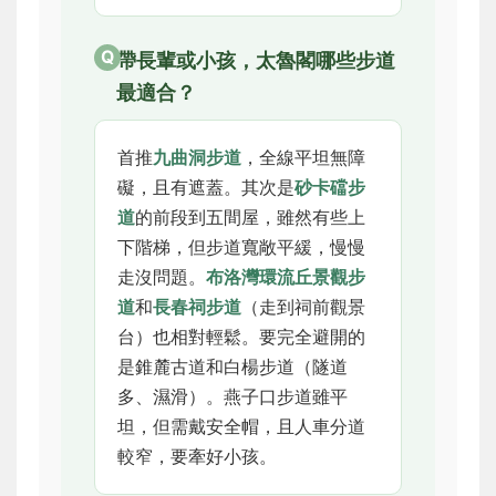
帶長輩或小孩，太魯閣哪些步道
最適合？
首推
九曲洞步道
，全線平坦無障
礙，且有遮蓋。其次是
砂卡礑步
道
的前段到五間屋，雖然有些上
下階梯，但步道寬敞平緩，慢慢
走沒問題。
布洛灣環流丘景觀步
道
和
長春祠步道
（走到祠前觀景
台）也相對輕鬆。要完全避開的
是錐麓古道和白楊步道（隧道
多、濕滑）。燕子口步道雖平
坦，但需戴安全帽，且人車分道
較窄，要牽好小孩。