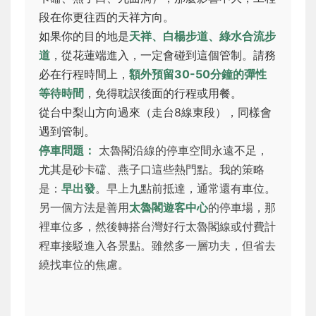
段在你更往西的天祥方向。
如果你的目的地是
天祥、白楊步道、綠水合流步
道
，從花蓮端進入，一定會碰到這個管制。請務
必在行程時間上，
額外預留30-50分鐘的彈性
等待時間
，免得耽誤後面的行程或用餐。
從台中梨山方向過來（走台8線東段），同樣會
遇到管制。
停車問題：
太魯閣沿線的停車空間永遠不足，
尤其是砂卡礑、燕子口這些熱門點。我的策略
是：
早出發
。早上九點前抵達，通常還有車位。
另一個方法是善用
太魯閣遊客中心
的停車場，那
裡車位多，然後轉搭台灣好行太魯閣線或付費計
程車接駁進入各景點。雖然多一層功夫，但省去
繞找車位的焦慮。