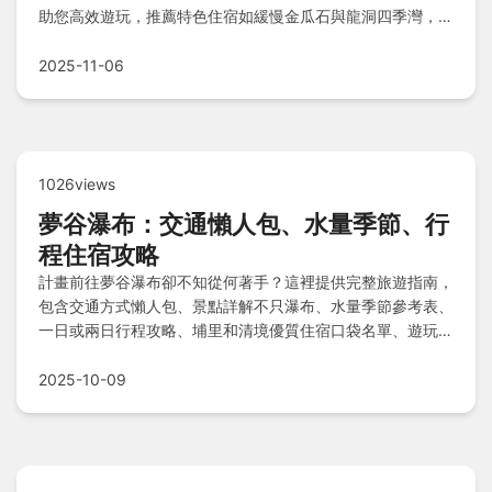
助您高效遊玩，推薦特色住宿如緩慢金瓜石與龍洞四季灣，還
有在地人必嘗美食指南，並解答自駕公車優劣、長輩小孩適合
度及雨天備案等常見疑問，讓您輕鬆享受完美旅程不留遺憾！
2025-11-06
1026views
夢谷瀑布：交通懶人包、水量季節、行
程住宿攻略
計畫前往夢谷瀑布卻不知從何著手？這裡提供完整旅遊指南，
包含交通方式懶人包、景點詳解不只瀑布、水量季節參考表、
一日或兩日行程攻略、埔里和清境優質住宿口袋名單、遊玩必
知注意事項、住宿評比精選，以及常見問題Q&A解答，讓您
輕鬆規劃完美之旅。
2025-10-09