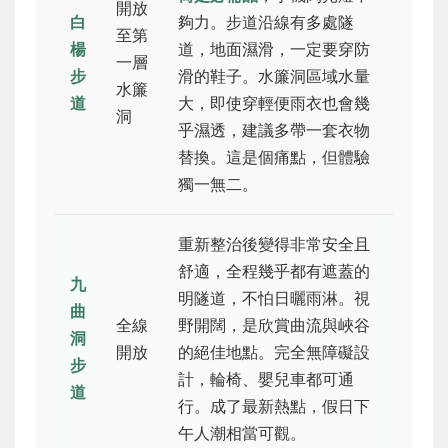
開放
白
夠力。步道沿線有多處隧
至第
楊
道，地面濕滑，一定要穿防
一層
步
滑的鞋子。水簾洞區域水量
水簾
道
大，即使穿輕便雨衣也會幾
洞
乎濕透，建議多帶一套衣物
替換。這是個痛點，但體驗
獨一無二。
重新整治後變得非常安全且
舒適，全程幾乎都有遮蓋的
九
明隧道，不怕日曬雨淋。視
曲
全線
野開闊，是欣賞曲流與峽谷
洞
開放
的絕佳地點。完全無障礙設
步
計，輪椅、嬰兒車都可通
道
行。成了最新熱點，假日下
午人潮相當可觀。