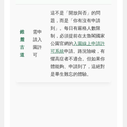
這不是「開放與否」的問
題，而是「你有沒有申請
到」。每日有嚴格人數限
錐
需申
制，必須提前在太魯閣國家
麓
請入
公園官網的
入園線上申請許
古
園許
可系統
申請。路況險峻，有
道
可
懼高症者不適合。但如果你
體能夠、申請到了，這絕對
是畢生難忘的體驗。