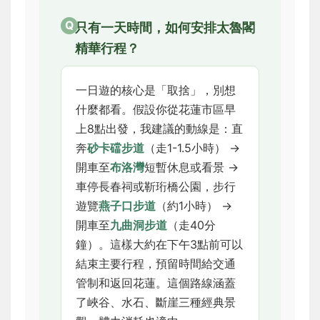
只有一天時間，如何安排太魯閣
精華行程？
一日遊的核心是「取捨」，別想
什麼都看。假設你從花蓮市區早
上8點出發，我建議的動線是：直
奔
砂卡礑步道
（走1-1.5小時） →
開車至
布洛灣
短暫休息或看景 →
車停長春祠或靳珩橋公園，步行
遊覽
燕子口步道
（約1小時） →
開車至
九曲洞步道
（走40分
鐘）。這樣大約在下午3點前可以
結束主要行程，預留時間給交通
管制和返回花蓮。這個路線涵蓋
了峽谷、水石、斷崖三種經典景