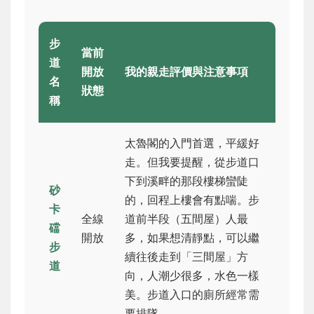
步
當前
道
開放
我的親走評價與注意事項
名
狀態
稱
太魯閣的入門首選，平緩好
走。但我要提醒，從步道口
下到溪畔的那段樓梯蠻陡
砂
的，回程上樓會有點喘。步
卡
全線
道前半段（五間屋）人最
礑
開放
多，如果想清靜點，可以繼
步
續往後走到「三間屋」方
道
向，人潮少很多，水色一樣
美。步道入口的廁所經常需
要排隊。