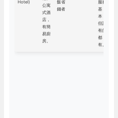
Hotel)
飯省
服務
公寓
錢者
基
式酒
本，
店，
但該
有簡
有的
易廚
都
房。
有。