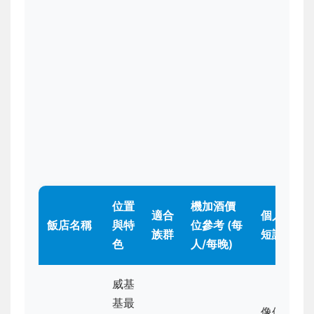
位置
機加酒價
適合
個人
飯店名稱
與特
位參考 (每
族群
短評
色
人/每晚)
威基
基最
像個