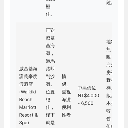
鐘。
極
佳。
正對
威基
地點
基海
無
灘，
敵，
過馬
海景
威基基海
路即
房視
灘萬豪度
到沙
情
野很
假酒店
灘。
侶、
中高價位
棒。
(Waikiki
位置
重視
NT$4,000
飯店
Beach
絕
海灘
- 6,500
本身
Marriott
佳，
便利
較
Resort &
樓下
性者
舊，
Spa)
就是
但維