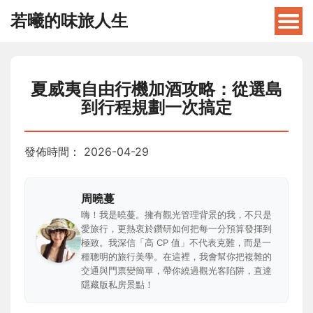
若曦的味旅人生
夏威夷自由行機加酒攻略：從選島
到行程規劃一次搞定
發佈時間：
2026-04-29
周曉蔓
嗨！我是曉蔓。擁有觀光管理背景的我，不只是
愛旅行，更熱衷於鑽研如何把每一分預算發揮到
極致。我深信「高 CP 值」不代表克難，而是一
種聰明的旅行美學。在這裡，我會幫你把複雜的
交通與門票變簡單，帶你繞過觀光客陷阱，直達
隱藏版私房景點！