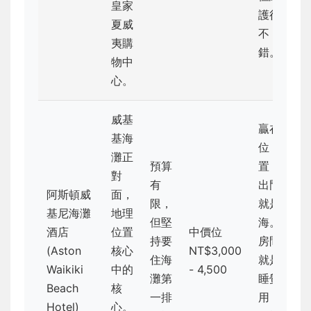
皇家
護得
夏威
不
夷購
錯。
物中
心。
威基
贏在
基海
位
灘正
預算
置，
對
有
出門
阿斯頓威
面，
限，
就是
基尼海灘
地理
但堅
海。
酒店
位置
中價位
持要
房間
(Aston
核心
NT$3,000
住海
就是
Waikiki
中的
- 4,500
灘第
睡覺
Beach
核
一排
用，
Hotel)
心。