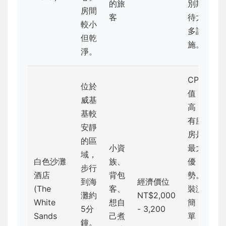
的旅
別期
房間
客
待太
較小
多設
但乾
施。
淨。
CP
位於
值
威基
高，
基較
有廚
安靜
房是
的區
小資
最大
域，
白色沙灘
族、
優
步行
酒店
背包
勢。
到海
經濟價位
(The
客、
裝潢
灘約
NT$2,000
White
想自
簡
5分
- 3,200
Sands
己煮
單，
鐘。