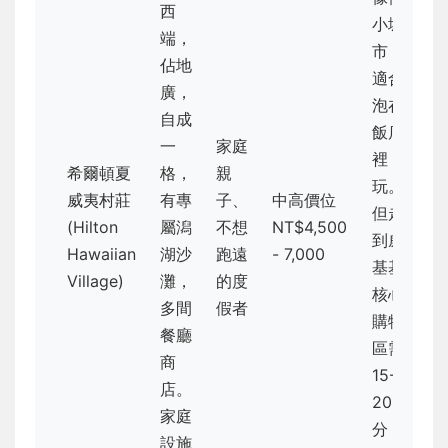
西
小城
端，
市，
佔地
適合
廣，
泡在
自成
飯店
一
家庭
裡
希爾頓夏
格，
親
玩。
威夷村莊
有專
子、
中高價位
但走
(Hilton
屬潟
不想
NT$4,500
到威
Hawaiian
湖沙
跑遠
- 7,000
基基
Village)
灘，
的度
核心
多間
假者
購物
餐廳
區需
商
15-
店。
20
家庭
分
設施