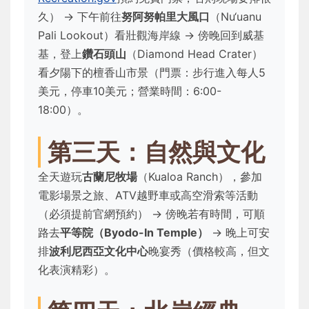
久） → 下午前往
努阿努帕里大風口
（Nu‘uanu
Pali Lookout）看壯觀海岸線 → 傍晚回到威基
基，登上
鑽石頭山
（Diamond Head Crater）
看夕陽下的檀香山市景（門票：步行進入每人5
美元，停車10美元；營業時間：6:00-
18:00）。
第三天：自然與文化
全天遊玩
古蘭尼牧場
（Kualoa Ranch），參加
電影場景之旅、ATV越野車或高空滑索等活動
（必須提前官網預約） → 傍晚若有時間，可順
路去
平等院（Byodo-In Temple）
→ 晚上可安
排
波利尼西亞文化中心
晚宴秀（價格較高，但文
化表演精彩）。