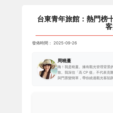
台東青年旅館：熱門榜十
客
發佈時間：
2025-09-26
周曉蔓
嗨！我是曉蔓。擁有觀光管理背景
致。我深信「高 CP 值」不代表
與門票變簡單，帶你繞過觀光客陷