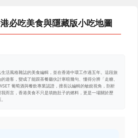
香港必吃美食與隱藏版小吃地圖
名生活風格雜誌的美食編輯，並在香港中環工作過五年。這段旅
油的遊客，變成了能跟茶餐廳伙計寒暄幾句、懂得分辨「走糖、
WSET 葡萄酒與餐飲專業認證，擅長以編輯的敏銳視角，剖析
對我而言，香港美食不只是填飽肚子的燃料，更是一場關於歷
匯。