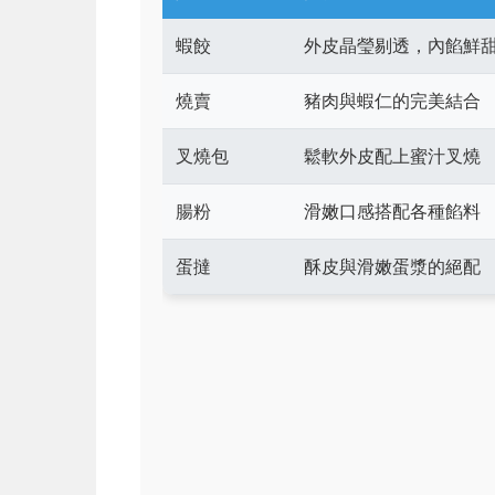
蝦餃
外皮晶瑩剔透，內餡鮮
燒賣
豬肉與蝦仁的完美結合
叉燒包
鬆軟外皮配上蜜汁叉燒
腸粉
滑嫩口感搭配各種餡料
蛋撻
酥皮與滑嫩蛋漿的絕配