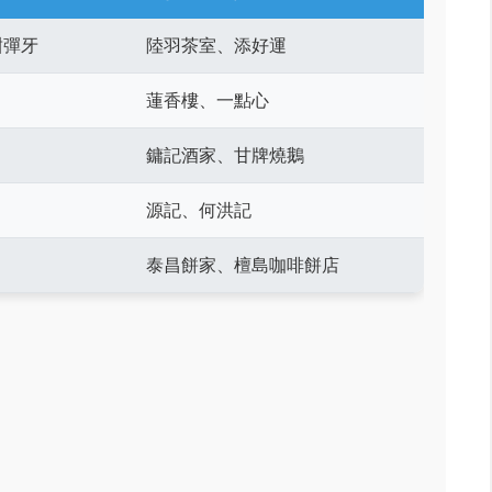
甜彈牙
陸羽茶室、添好運
蓮香樓、一點心
鏞記酒家、甘牌燒鵝
源記、何洪記
泰昌餅家、檀島咖啡餅店