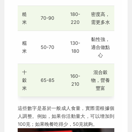
糙
180-
密度高，
70-90
米
220
需更多水
黏性強，
糯
130-
50-70
適合做點
米
180
心
十
混合穀
160-
穀
65-85
物，營養
210
米
豐富
這些數字是基於一般成人食量，實際需根據個
人調整。例如，如果你活動量大，可以增加到
100克；如果晚餐吃得少，50克就夠。