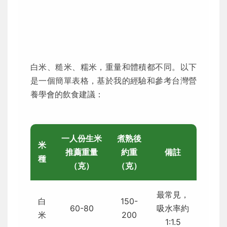
白米、糙米、糯米，重量和體積都不同。以下
是一個簡單表格，基於我的經驗和參考台灣營
養學會的飲食建議：
一人份生米
煮熟後
米
推薦重量
約重
備註
種
（克）
（克）
最常見，
白
150-
60-80
吸水率約
米
200
1:1.5