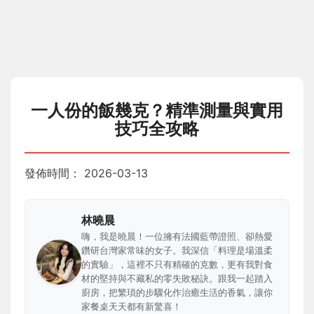
一人份的飯幾克？精準測量與實用
技巧全攻略
發佈時間：
2026-03-13
林曉晨
嗨，我是曉晨！一位擁有法國藍帶證照、卻熱愛
鑽研台灣家常味的女子。我深信「料理是場溫柔
的實驗」，這裡不只有精確的克數，更有我對食
材的堅持與不藏私的零失敗秘訣。跟我一起踏入
廚房，把繁瑣的步驟化作治癒生活的香氣，讓你
家餐桌天天都有新驚喜！