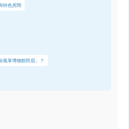
與特色房間
份風箏博物館民宿」？