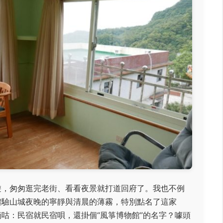
遊，匆匆逛完老街、看看夜景就打道回府了。我也不例
體驗山城夜晚的寧靜與清晨的薄霧，特別點名了這家
咕：民宿就民宿唄，還掛個“風箏博物館”的名字？噱頭