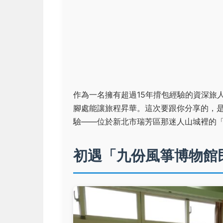
作為一名擁有超過15年揹包經驗的資深旅
腳處能讓旅程昇華。這次要跟你分享的，
驗——位於新北市瑞芳區那迷人山城裡的
初遇「九份風箏博物館