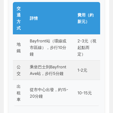
交
通
費用（約
詳情
方
新元）
式
Bayfront站（環線或
2-3元（視
地
市區線），步行10分
起點而
鐵
鐘
定）
公
乘坐巴士到Bayfront
1-2元
交
Ave站，步行5分鐘
出
從市中心出發，約15-
租
10-15元
20分鐘
車