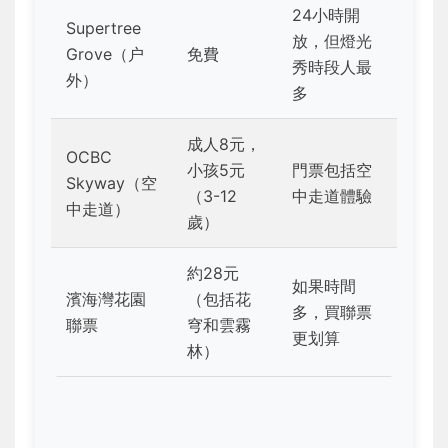
24小時開
Supertree
放，但燈光
Grove（户
免費
秀時段人最
外）
多
成人8元，
OCBC
小孩5元
門票包括空
Skyway（空
（3-12
中走道體驗
中走道）
歲）
約28元
如果時間
濱海灣花園
（包括花
多，買聯票
聯票
穹和雲霧
更划算
林）