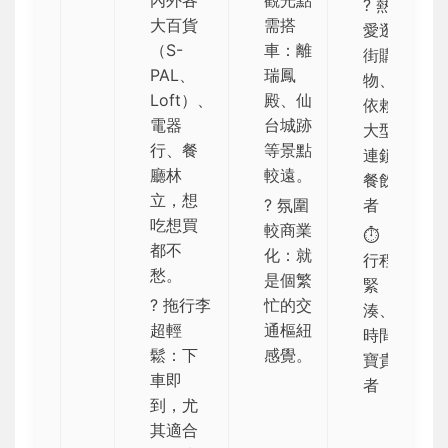
? 熱
大百貨
需搭
愛逛
（S-
車：離
街購
PAL、
瑞鳳
物、
Loft）、
殿、仙
依賴
電器
台城跡
大型
行、餐
等景點
連鎖
廳林
較遠。
餐飲
立，想
? 氛圍
者
吃想買
較商業
⏱️
都不
化：就
行程
愁。
是個繁
緊
? 拖行李
忙的交
湊、
超輕
通樞紐
時間
鬆：下
感覺。
寶貴
車即
者
到，尤
其適合