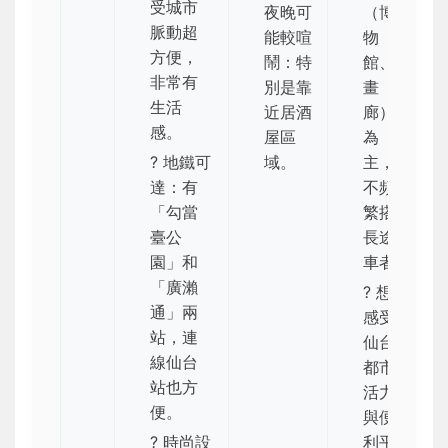
受城市
夜晚可
（博
脈動超
能較喧
物
方便，
鬧
：特
館、
非常有
別是靠
畫
生活
近居酒
廊）
感。
屋區
為
? 地鐵可
域。
主，
達：有
不頻
「勾當
繁搭
臺公
長途
園」和
車者
「廣瀨
? 想
通」兩
感受
站，連
仙台
線仙台
都市
站也方
活力
便。
與便
? 時尚設
利平