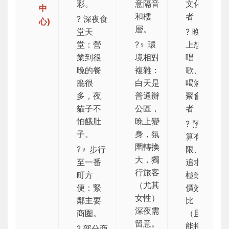
彩。
意隔音
文化
中
和樓
者
? 深夜食
心)
層。
堂天
? 晚
堂：營
?‍♀️ 環
上想
業到很
境相對
唱
晚的餐
複雜：
歌、
廳很
白天是
喝酒
多，夜
普通辦
聚會
貓子不
公區，
者
怕餓肚
晚上變
? 預
子。
身，氛
算有
圍轉換
?‍♀️ 步行
限、
大，獨
至一番
追求
行旅客
町方
極致
（尤其
便：緊
價效
女性）
鄰主要
比
深夜需
商圈。
（且
留意。
能接
? 部分商