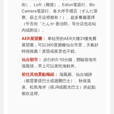
街）、Loft（雜貨）、Edion電器行、Bic
Camera電器行、各大伴手禮店（ずんだ茶
寮、萩之月這裡都有！）、超多餐廳選擇
（牛舌街「たんや 善治郎」等分店也在站
內或附近）。
AER展望臺：
車站旁的AER大樓31樓免費
展望臺，可以360度俯瞰仙台市景，天氣好
時很推薦！黃昏或夜景也不錯。
仙台朝市：
步行約5-10分鐘，體驗當地市
場風情，早上可以來吃海鮮丼。
前往其他景點樞紐：
瑞鳳殿、仙台城跡
（都需要搭巴士或迴圈巴士）、秋保溫
泉、松島海岸（搭JR或觀光巴士）的起點
都在這裡。