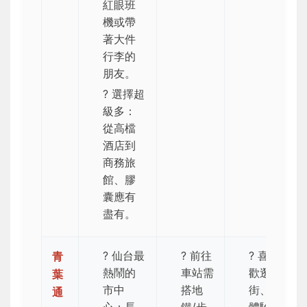
紅眼班
機或帶
著大件
行李的
朋友。
? 選擇超
級多：
從高檔
酒店到
商務旅
館、膠
囊應有
盡有。
?️
仙台最
?
前往
?️ 喜
青
熱鬧的
車站需
歡逛
葉
市中
搭地
街、
通
心
：長
鐵/步
體驗