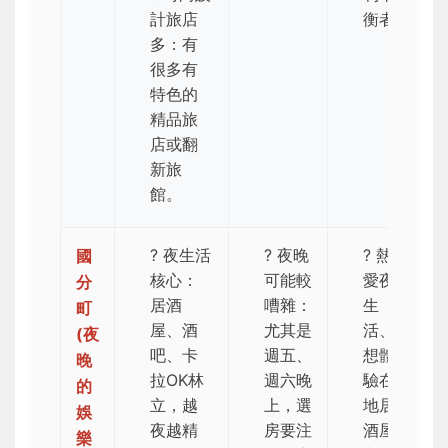
計旅店
衡者
多：有
很多有
特色的
精品旅
店或翻
新旅
館。
?
夜生活
?
夜晚
? 熱
國
核心
：
可能較
愛夜
分
居酒
嘈雜
：
生
町
屋、酒
尤其是
活、
(夜
吧、卡
週五、
想體
晚
拉OK林
週六晚
驗在
的
立，越
上，選
地居
娛
夜越精
房要注
酒屋
樂