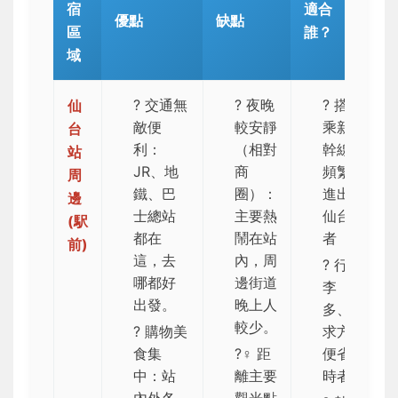
宿
適合
優點
缺點
區
誰？
域
?
交通無
?
夜晚
? 搭
仙
敵便
較安靜
乘新
台
利
：
（相對
幹線
站
JR、地
商
頻繁
周
鐵、巴
圈）：
進出
邊
士總站
主要熱
仙台
(駅
都在
鬧在站
者
前)
這，去
內，周
? 行
哪都好
邊街道
李
出發。
晚上人
多、
較少。
?️ 購物美
求方
食集
?‍♀️ 距
便省
中：站
離主要
時者
內外各
觀光點