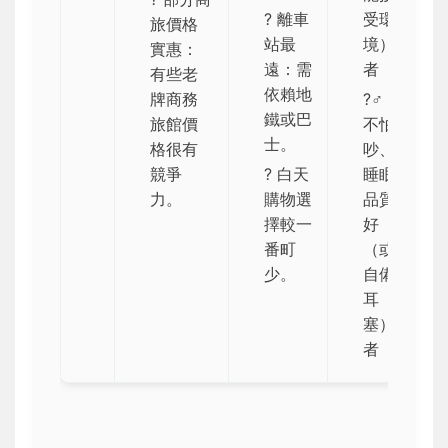
? 離車
受環
旅價格
站最
境）
實惠：
遠：需
者
有些老
依賴地
牌商務
?‍♂️
鐵或巴
旅館價
不怕
士。
格很有
吵、
競爭
? 白天
睡眠
力。
購物選
品質
擇較一
好
番町
（或
少。
自備
耳
塞）
者