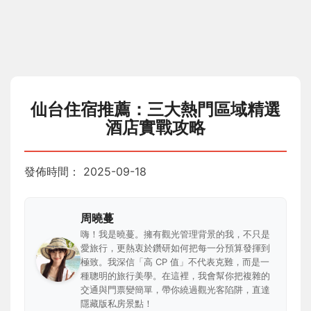
仙台住宿推薦：三大熱門區域精選
酒店實戰攻略
發佈時間：
2025-09-18
周曉蔓
嗨！我是曉蔓。擁有觀光管理背景的我，不只是
愛旅行，更熱衷於鑽研如何把每一分預算發揮到
極致。我深信「高 CP 值」不代表克難，而是一
種聰明的旅行美學。在這裡，我會幫你把複雜的
交通與門票變簡單，帶你繞過觀光客陷阱，直達
隱藏版私房景點！