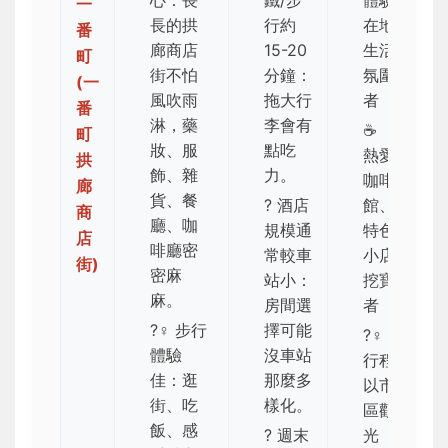
一
長的拱
行約
在地
番
廊商店
15-20
生活
町
街不怕
分鐘
：
氛圍
(一
風吹雨
拖大行
者
番
淋，藥
李會有
☕
町
妝、服
點吃
熱愛
拱
飾、雜
力。
咖啡
廊
貨、餐
? 酒店
館、
商
廳、咖
規模通
特色
店
啡廳密
常較車
小店
街)
密麻
站小：
挖寶
麻。
房間選
者
?‍♀️ 步行
擇可能
?‍♀️
體驗
沒車站
行程
佳：逛
那麼多
以市
街、吃
樣化。
區觀
飯、感
?
週末
光