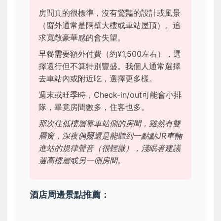
房間真的很標準，沒有驚豔的設計或風景
（窗外通常是隔壁大樓或車站屋頂）。追
求寬敞豪華感的會失望。
早餐需要額外付費（約¥1,500左右），選
擇還行但不算特別豐盛。我個人通常選擇
去車站內或附近吃，選擇更多樣。
週末或旺季時，Check-in/out可能會小排
隊，畢竟房間數多，住客也多。
那次住低樓層靠車站側的房間，雖然有雙
層窗，深夜偶爾還是能聽到一點點JR車輛
進站的規律聲音（很輕微），淺眠者建議
選高樓層或另一側房間。
酒店周邊景點推薦：