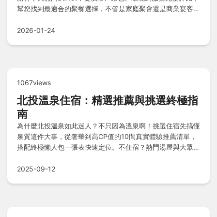
幫您找到最適合的聚餐選擇，不管是家庭聚會還是商業宴客都
不踩雷！
2026-01-24
1067views
北投溫泉住宿：精選推薦與挑選終極指
南
為什麼北投溫泉如此迷人？不只因為溫泉啊！挑選住宿先搞懂
泉質這件大事，從奢華到高CP值的10間真實體驗推薦清單，
搭配終極懶人包一張表快速定位。不住宿？熱門湯屋與大眾湯
口袋名單供你選擇，常見Q&A解答所有泡湯疑問，輕鬆規劃
完美溫泉之旅。
2025-09-12