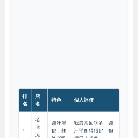
排
店
特色
個人評價
名
名
老
醬汁濃
我最常回訪的，醬
店
1
郁，麵
汁平衡得很好，但
涼