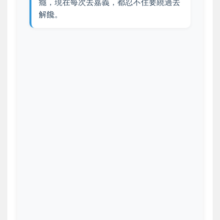
癮，現在每次去嘉義，都忍不住要繞過去
解饞。