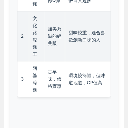
條Q彈
假日人超多
麵
文
化
加美乃
路
甜味較重，適合喜
2
滋的經
涼
歡創新口味的人
典版
麵
王
阿
古早
婆
環境較簡陋，但味
3
味，價
涼
道地道，CP值高
格實惠
麵