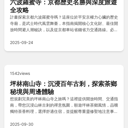
六波羅蜜寺：京都歷史名勝與深度旅遊
全攻略
計畫探索京都六波羅蜜寺嗎？這座位於平安京權力心臟的歷史
寺廟，是武士時代風雲舞臺，本指南揭開核心文化財、最佳開
放時間避人潮秘訣，以及從京都車站省錢省力交通路線。必訪
鎮寺之寶與隱藏亮點，周邊步行可達珍皇寺、高臺寺千年巡
禮，還有平價到精品住宿如Hotel Anteroom與在地美食鍵善
2025-09-24
良房推薦，資深揹包客提醒注意事項與常見疑問解答！
1542views
坪林南山寺：沉浸百年古剎，探索茶鄉
秘境與周邊體驗
想規劃完美的坪林南山寺之旅嗎？這裡提供開放時間、交通指
南，帶您沉浸山林古剎的禪意氛圍，順遊坪林茶鄉風情，品嚐
獨特茶香料理，選擇舒適住宿，並提醒尊重靈修聖地注意事
項，還有Q&A快速解惑！
2025-09-30