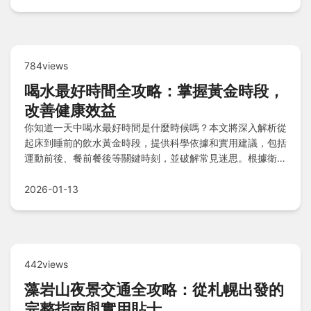
784views
喝水最好時間全攻略：掌握黃金時段，
改善健康效益
你知道一天中喝水最好時間是什麼時候嗎？本文將深入解析從
起床到睡前的飲水黃金時段，提供科學依據和實用建議，包括
運動前後、餐前餐後等關鍵時刻，並破解常見迷思。根據衛生
福利部國民健康署的指南，幫助你制定個人化喝水計劃，避免
脫水風險，提升整體健康水平。
2026-01-13
442views
藻岩山夜景交通全攻略：從札幌出發的
完整指南與實用貼士