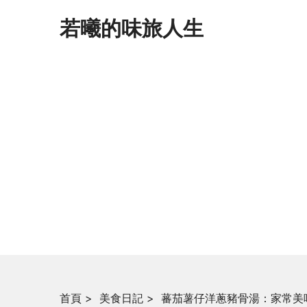
若曦的味旅人生
首頁
>
美食日記
>
蕃茄薯仔洋蔥豬骨湯：家常美