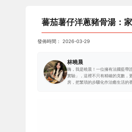
蕃茄薯仔洋蔥豬骨湯：
發佈時間：
2026-03-29
林曉晨
嗨，我是曉晨！一位擁有法國藍帶
實驗」，這裡不只有精確的克數，
房，把繁瑣的步驟化作治癒生活的