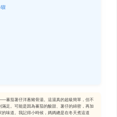
步驟
——蕃茄薯仔洋蔥豬骨湯。這湯真的超級簡單，但不
別滿足。可能是因為蕃茄的酸甜、薯仔的綿密，再加
家的味道。我記得小時候，媽媽總是在冬天煮這道