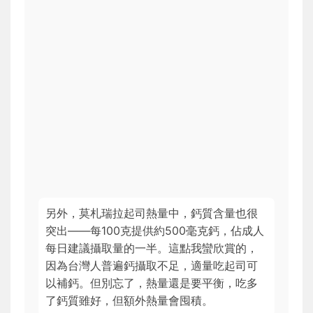
另外，莫札瑞拉起司熱量中，鈣質含量也很
突出——每100克提供約500毫克鈣，佔成人
每日建議攝取量的一半。這點我蠻欣賞的，
因為台灣人普遍鈣攝取不足，適量吃起司可
以補鈣。但別忘了，熱量還是要平衡，吃多
了鈣質雖好，但額外熱量會囤積。