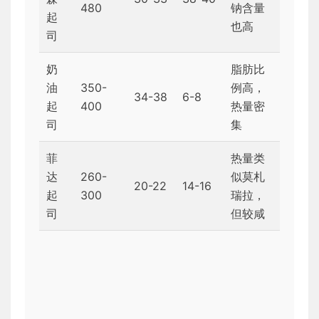
480
钠含量
起
也高
司
奶
脂肪比
油
350-
例高，
34-38
6-8
起
400
热量密
司
集
菲
热量类
达
260-
似莫札
20-22
14-16
起
300
瑞拉，
司
但较咸