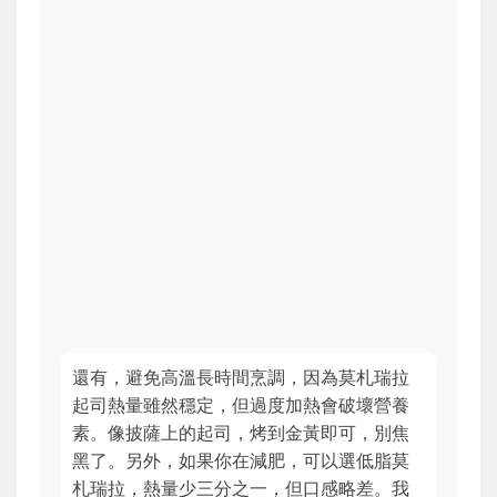
還有，避免高溫長時間烹調，因為莫札瑞拉
起司熱量雖然穩定，但過度加熱會破壞營養
素。像披薩上的起司，烤到金黃即可，別焦
黑了。另外，如果你在減肥，可以選低脂莫
札瑞拉，熱量少三分之一，但口感略差。我