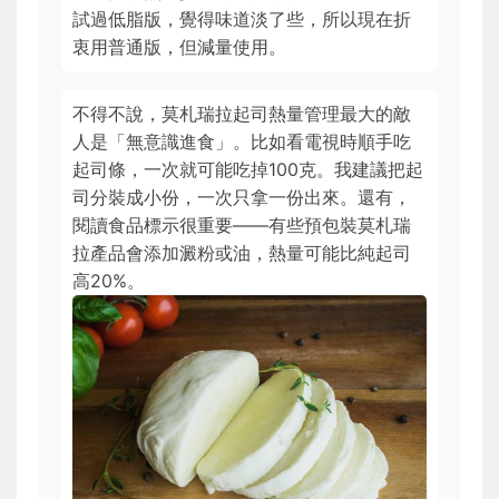
試過低脂版，覺得味道淡了些，所以現在折
衷用普通版，但減量使用。
不得不說，莫札瑞拉起司熱量管理最大的敵
人是「無意識進食」。比如看電視時順手吃
起司條，一次就可能吃掉100克。我建議把起
司分裝成小份，一次只拿一份出來。還有，
閱讀食品標示很重要——有些預包裝莫札瑞
拉產品會添加澱粉或油，熱量可能比純起司
高20%。