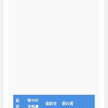
起
每100
脂肪含
蛋白質
司
克熱量