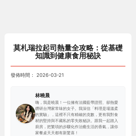
莫札瑞拉起司熱量全攻略：從基礎
知識到健康食用秘訣
發佈時間：
2026-03-21
林曉晨
嗨，我是曉晨！一位擁有法國藍帶證照、卻熱愛
鑽研台灣家常味的女子。我深信「料理是場溫柔
的實驗」，這裡不只有精確的克數，更有我對食
材的堅持與不藏私的零失敗秘訣。跟我一起踏入
廚房，把繁瑣的步驟化作治癒生活的香氣，讓你
家餐桌天天都有新驚喜！