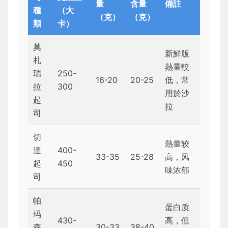
量
含量
備註
種
（大
（克）
（克）
類
卡）
莫
新鮮版
札
熱量較
瑞
250-
16-20
20-25
低，常
拉
300
用於沙
起
拉
司
切
熱量较
達
400-
33-35
25-28
高，风
起
450
味浓郁
司
帕
蛋白质
玛
430-
高，但
森
30-33
38-40