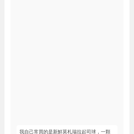
我自己常買的是新鮮莫札瑞拉起司球，一顆