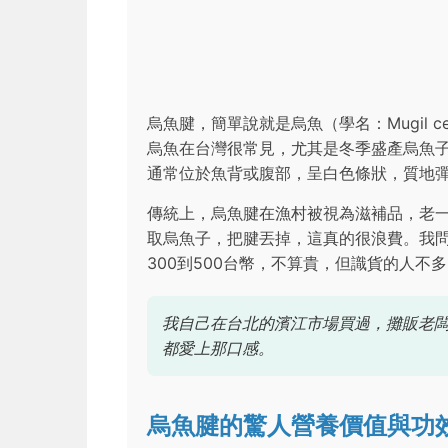
烏魚腱，簡單說就是烏魚（學名：Mugil 
烏魚在台灣很常見，尤其是冬季盛產烏魚
通常位於魚背或腹部，呈白色條狀，質地
傳統上，烏魚腱在漁村被視為滋補品，老
取烏魚子，把腱丟掉，這真的很浪費。我
300到500台幣，不算貴，但識貨的人不
我自己在台北的濱江市場買過，攤販老
都愛上那口感。
烏魚腱的驚人營養價值與功