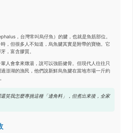
cephalus，台灣常叫烏仔魚）的腱，也就是魚筋部位。
子時，但很多人不知道，烏魚腱其實是附帶的寶物。它
彈牙，富含膠質。
一輩人會拿來燉湯，說可以強筋健骨。但現代人往往只
問過澎湖的漁民，他們說新鮮烏魚腱在當地市場一斤約
多。
闆還笑我怎麼專挑這種「邊角料」，但煮出來後，全家
效