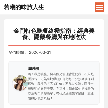
若曦的味旅人生
金門特色晚餐終極指南：經典美
食、隱藏餐廳與在地吃法
發佈時間：
2026-03-31
周曉蔓
嗨！我是曉蔓。擁有觀光管理背景的我，不只是
愛旅行，更熱衷於鑽研如何把每一分預算發揮到
極致。我深信「高 CP 值」不代表克難，而是一
種聰明的旅行美學。在這裡，我會幫你把複雜的
交通與門票變簡單，帶你繞過觀光客陷阱，直達
隱藏版私房景點！