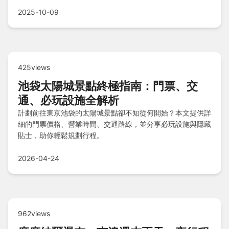
家，包括欣欣麵館多元料理及宵夜場限定海鮮盤。隱藏版佳興
冰果室驚喜生魚片也不容錯過，常見QA解答所有疑問，一次
2025-10-09
掌握花蓮海鮮美食精華。
425views
池袋太陽城景點終極指南：門票、交
通、必玩設施全解析
計劃前往東京池袋的太陽城景點卻不知從何開始？本文提供詳
細的門票價格、營業時間、交通路線，並分享必玩設施與隱藏
貼士，助你輕鬆規劃行程。
2026-04-24
962views