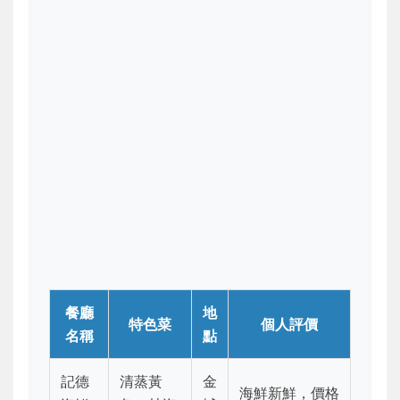
餐廳
地
特色菜
個人評價
名稱
點
記德
清蒸黃
金
海鮮新鮮，價格