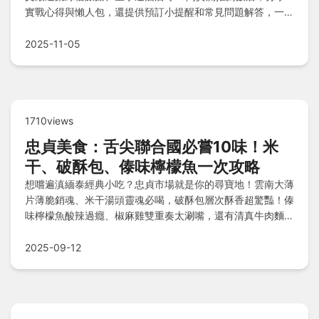
實戰心得與懶人包，還提供預訂小提醒和常見問題解答，一站
式解決您的住宿需求，讓旅途輕鬆又完美。
2025-11-05
1710views
忠貞美食：舌尖聯合國必嘗10味！米
干、破酥包、傣味檸檬魚一次攻略
想嚐遍滇緬泰經典小吃？忠貞市場就是你的尋寶地！雲南大薄
片薄脆銷魂、米干湯頭靈魂必喝，破酥包層次酥香超驚豔！傣
味檸檬魚酸辣過癮、椒麻雞雙重奏太涮嘴，還有清真牛肉麵濃
郁夠味～跟著懶人包輕鬆吃透道地滇緬風味，你最想先攻哪一
道？
2025-09-12