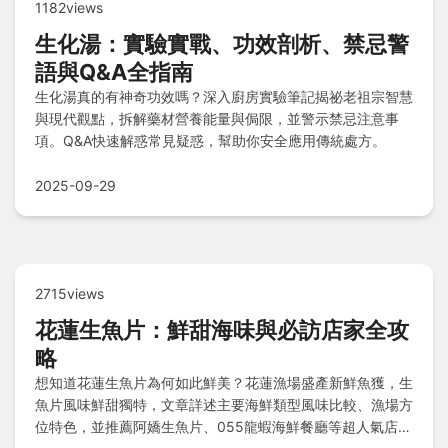
1182views
生化湯：實驗實戰、功效剖析、禁忌警
語與Q&A全指南
生化湯真的有神奇功效嗎？深入廚房實驗筆記揭祕老祖宗智慧
與現代觀點，拆解藥材營養能量與侷限，並警示禁忌注意事
項。Q&A快速解惑常見疑惑，幫助你安全應用傳統處方。
2025-09-29
2715views
花蓮生魚片：鮮甜海味與必訪店家全攻
略
想知道花蓮生魚片為何如此鮮美？花蓮漁場盛產新鮮魚獲，生
魚片風味鮮甜獨特，文章詳述主要海鮮類型風味比較、漁場方
位特色，並推薦阿嬌生魚片、055龍蝦海鮮餐廳等超人氣店