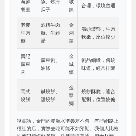
海鮮
魚、炒海
城
合理，環境普通
餐廳
瓜子
鎮
老爹
酒糟牛肉
金
湯頭濃郁，牛肉
牛肉
麵、牛雜
湖
軟嫩，座位較少
麵
湯
鎮
壽記
金
廣東粥、
粥品細緻，傳統
廣東
城
油條
味道，經常排隊
粥
鎮
金
閩式
鹹燒餅、
燒餅酥脆，適合
寧
燒餅
甜燒餅
配粥，位置較偏
鄉
說實話，金門的餐廳水準參差不齊，有些網路上
很紅的店，實際去吃可能不如預期。我個人比較