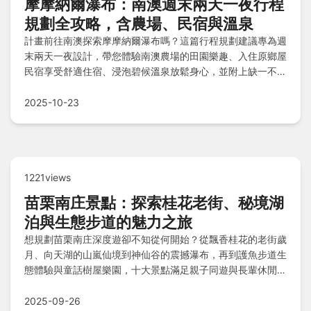
摩摩納爾瀑布：南澳週末兩天一夜行程
規劃全攻略，含農場、民宿與溫泉
計畫前往南澳探索摩摩納爾瀑布嗎？這篇行程規劃建議專為週
末兩天一夜設計，帶您體驗南澳農場的田園樂趣、入住原鄉屋
民宿享受舒適住宿、浸泡碧候溫泉放鬆身心，並附上缺一不可
的行前準備清單和性命攸關的安全守則，還有Q&A懶人包解
決所有疑問，讓您的旅程既安全又難忘。
2025-10-23
1221views
苗栗南庄景點：探索桂花老街、秘境湖
泊與生態步道的魅力之旅
想規劃苗栗南庄深度遊卻不知從何開始？從飄香桂花的老街歲
月、向天湖的山嵐仙境到神仙谷的震撼瀑布，再到護魚步道生
態體驗與童話樹屋樂園，十大景點滿足親子同遊與長輩休閒。
提供實用行程建議與快問快答，助您輕鬆暢遊自然與文化交織
的南庄秘境！
2025-09-26