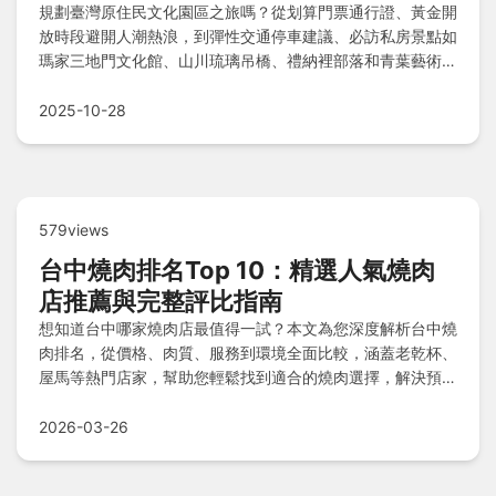
規劃臺灣原住民文化園區之旅嗎？從划算門票通行證、黃金開
放時段避開人潮熱浪，到彈性交通停車建議、必訪私房景點如
瑪家三地門文化館、山川琉璃吊橋、禮納裡部落和青葉藝術之
鄉，外加順遊秘訣與Q&A解惑，本指南助您深度體驗無障礙
旅程。
2025-10-28
579views
台中燒肉排名Top 10：精選人氣燒肉
店推薦與完整評比指南
想知道台中哪家燒肉店最值得一試？本文為您深度解析台中燒
肉排名，從價格、肉質、服務到環境全面比較，涵蓋老乾杯、
屋馬等熱門店家，幫助您輕鬆找到適合的燒肉選擇，解決預約
困難、預算考量等常見問題。
2026-03-26