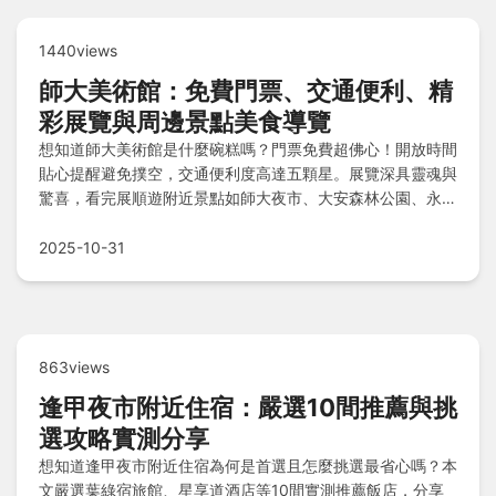
1440views
師大美術館：免費門票、交通便利、精
彩展覽與周邊景點美食導覽
想知道師大美術館是什麼碗糕嗎？門票免費超佛心！開放時間
貼心提醒避免撲空，交通便利度高達五顆星。展覽深具靈魂與
驚喜，看完展順遊附近景點如師大夜市、大安森林公園、永康
街商圈和中正紀念堂，還有豐富美食等你探索。所有疑問都在
Q&A解答，快來規劃一場藝術與生活的完美旅程吧！
2025-10-31
863views
逢甲夜市附近住宿：嚴選10間推薦與挑
選攻略實測分享
想知道逢甲夜市附近住宿為何是首選且怎麼挑選最省心嗎？本
文嚴選葉綠宿旅館、星享道酒店等10間實測推薦飯店，分享