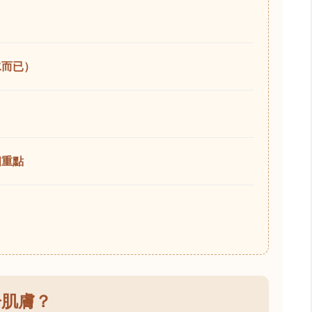
水而已）
個重點
於肌膚？