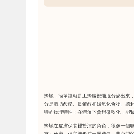
蜂蠟，簡單說就是工蜂腹部蠟腺分泌出來
分是脂肪酸酯、長鏈醇和碳氫化合物。聽
特的物理特性：在體溫下會稍微軟化，能
蜂蠟在皮膚保養裡扮演的角色，很像一個
充」什麼，但它能形成一層透氣、非密閉