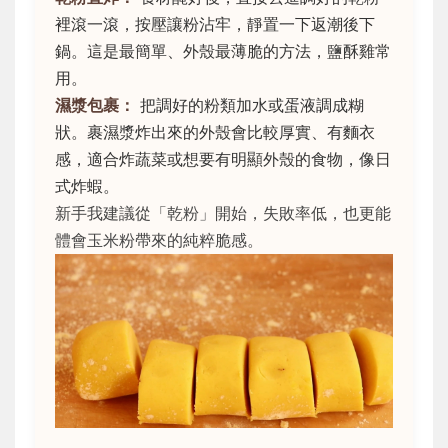
裡滾一滾，按壓讓粉沾牢，靜置一下返潮後下
鍋。這是最簡單、外殼最薄脆的方法，鹽酥雞常
用。
濕漿包裹：
把調好的粉類加水或蛋液調成糊
狀。裹濕漿炸出來的外殼會比較厚實、有麵衣
感，適合炸蔬菜或想要有明顯外殼的食物，像日
式炸蝦。
新手我建議從「乾粉」開始，失敗率低，也更能
體會玉米粉帶來的純粹脆感。