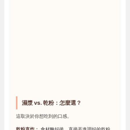
濕漿 vs. 乾粉：怎麼選？
這取決於你想吃到的口感。
乾粉直炸：
食材醃好後，直接丟進調好的乾粉