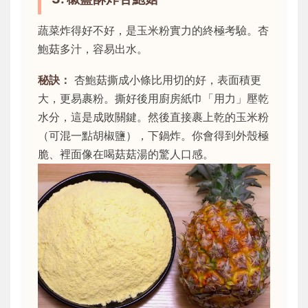
蔬菜炸得好不好，是玉米粉實力的終極考驗。杏
鮑菇多汁，容易出水。
秘訣：
杏鮑菇撕成小條比用切的好，表面積更
大，更易裹粉。撕好後用廚房紙巾「用力」壓乾
水分，這是成敗關鍵。然後直接裹上乾的玉米粉
（可混一點胡椒鹽），下鍋炸。你會得到外殼極
脆、裡面像在喝菇菇湯的驚人口感。