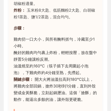
胡椒粉適量。
炸粉：
玉米粉8大匙、低筋麵粉2大匙、白胡椒
粉1茶匙、鹽1/2茶匙，混合均勻。
步驟：
雞肉切一口大小，與所有醃料抓勻，冷藏至少1
小時。
醃好的雞肉均勻裹上炸粉，輕輕按壓，放在盤中
靜置5分鐘讓粉反潮。
油溫燒至約160°C（筷子插下去周圍起小泡
泡），下雞肉炸約4分鐘至熟，先撈起。
關鍵步驟：
開大火將油溫拉高到180°C以上，
將雞肉全部回鍋，搶炸30秒到1分鐘，直到外殼
變成金黃酥脆，立刻起鍋瀝油。這個「搶酥」的
動作，能逼出多餘的油，讓外殼更硬脆。