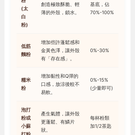
粉
創造極致酥脆、輕
基底，佔
(太
薄的外殼，鎖水。
70%-100%
白
粉)
增加些許蓬鬆感和
低筋
金黃色澤，讓外殼
0%-30%
麵粉
有「存在感」。
增加黏性和Q彈的
糯米
0%-15%
口感，放涼後較不
粉
(少量即可)
易軟。
泡打
產生氣體，讓外殼
粉或
每杯粉類
更蓬鬆、有鱗片
小蘇
加1/2茶匙
狀。
打粉