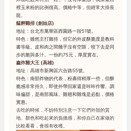
裡玉米粉的比例很高。價格中等，但經常大排長
龍。
艋舺雞排 (創始店)
地址：台北市萬華區西園路一段51號。
特色：雖然主打雞排，但它的外皮酥脆度是教科
書等級。皮和肉之間幾乎沒有空隙，咬下去是同
步的脆與多汁。一份約75元，厚度實在。
鑫炸雞大王 (高雄)
地址：高雄市新興區六合路55號。
特色：南部炸物的代表，粉裹得稍厚一些，但酥
脆感非常持久，即使外帶回家還是咔咔作響。調
味偏甜，是南部風味。雞翅和雞塊是必點，價格
實惠。
去吃的時候，不妨特別注意一下它們外殼的質
地、顏色和吃起來的負擔感，和你自己在家做的
比較看看，會很有收穫。