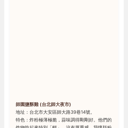
師園鹽酥雞 (台北師大夜市)
地址：台北市大安區師大路39巷14號。
特色：炸粉極薄極脆，蒜味調得剛剛好。他們的
炸物吃起來特別「輕」，沒有厚重感，我懷疑粉