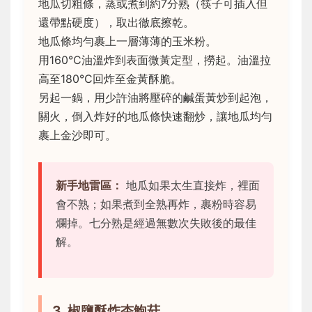
地瓜切粗條，蒸或煮到約7分熟（筷子可插入但
還帶點硬度），取出徹底擦乾。
地瓜條均勻裹上一層薄薄的玉米粉。
用160°C油溫炸到表面微黃定型，撈起。油溫拉
高至180°C回炸至金黃酥脆。
另起一鍋，用少許油將壓碎的鹹蛋黃炒到起泡，
關火，倒入炸好的地瓜條快速翻炒，讓地瓜均勻
裹上金沙即可。
新手地雷區：
地瓜如果太生直接炸，裡面
會不熟；如果煮到全熟再炸，裹粉時容易
爛掉。七分熟是經過無數次失敗後的最佳
解。
3. 椒鹽酥炸杏鮑菇