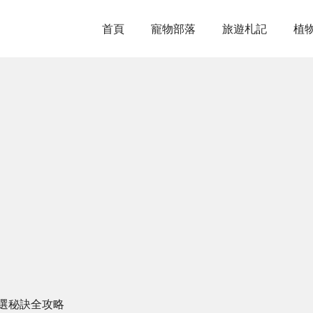
首頁
寵物部落
旅遊札記
植
挑選秘訣全攻略