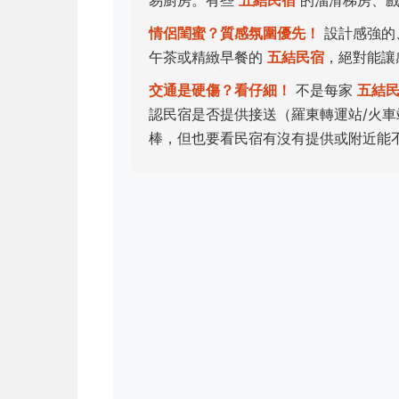
易廚房。有些
五結民宿
的溜滑梯房、戲
情侶閨蜜？質感氛圍優先！
設計感強的
午茶或精緻早餐的
五結民宿
，絕對能讓
交通是硬傷？看仔細！
不是每家
五結
認民宿是否提供接送（羅東轉運站/火
棒，但也要看民宿有沒有提供或附近能