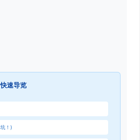
快速导览
坑！)