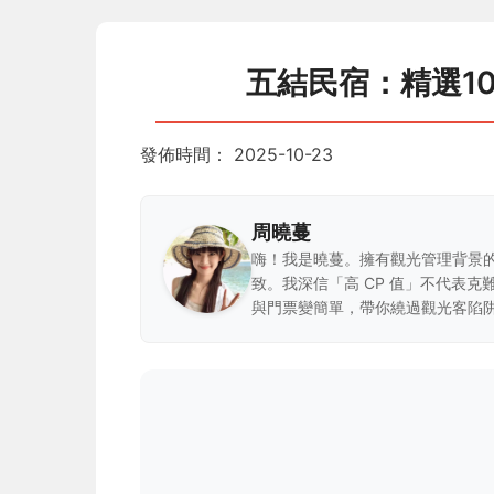
五結民宿：精選1
發佈時間：
2025-10-23
周曉蔓
嗨！我是曉蔓。擁有觀光管理背景
致。我深信「高 CP 值」不代表
與門票變簡單，帶你繞過觀光客陷