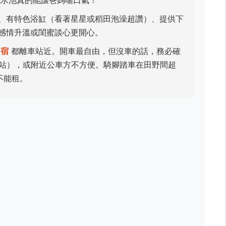
水池真的能讓爸媽喘口氣！
、有特色浴缸（看著星星或稻田泡澡超讚）、提供下
感情升溫或閨蜜談心更開心。
民宿
都離車站近。開車最自由，但沒車的話，務必確
車站），或附近公車方不方便。騎腳踏車在田野間超
不能租。