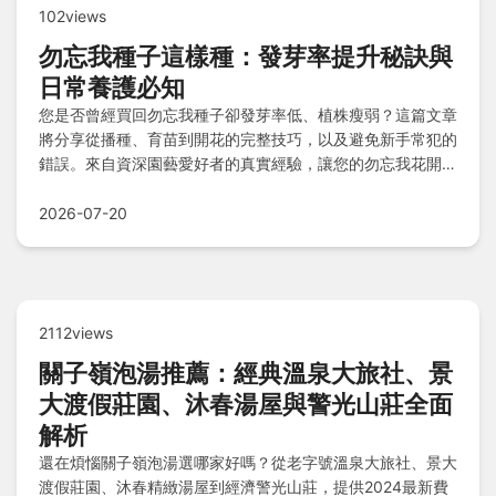
102views
勿忘我種子這樣種：發芽率提升秘訣與
日常養護必知
您是否曾經買回勿忘我種子卻發芽率低、植株瘦弱？這篇文章
將分享從播種、育苗到開花的完整技巧，以及避免新手常犯的
錯誤。來自資深園藝愛好者的真實經驗，讓您的勿忘我花開滿
園。
2026-07-20
2112views
關子嶺泡湯推薦：經典溫泉大旅社、景
大渡假莊園、沐春湯屋與警光山莊全面
解析
還在煩惱關子嶺泡湯選哪家好嗎？從老字號溫泉大旅社、景大
渡假莊園、沐春精緻湯屋到經濟警光山莊，提供2024最新費