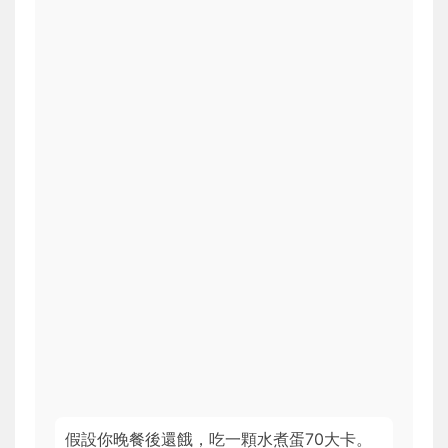
假設你晚餐後還餓，吃一顆水煮蛋70大卡。