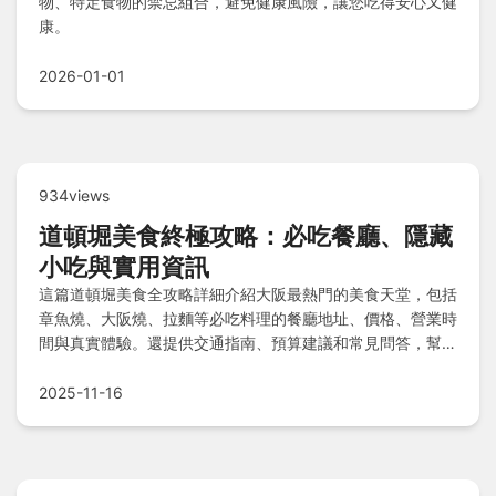
物、特定食物的禁忌組合，避免健康風險，讓您吃得安心又健
康。
2026-01-01
934views
道頓堀美食終極攻略：必吃餐廳、隱藏
小吃與實用資訊
這篇道頓堀美食全攻略詳細介紹大阪最熱門的美食天堂，包括
章魚燒、大阪燒、拉麵等必吃料理的餐廳地址、價格、營業時
間與真實體驗。還提供交通指南、預算建議和常見問答，幫助
你輕鬆規劃道頓堀美食之旅，解決所有疑問。從經典名店到小
巷隱藏版，一篇搞定所有美食需求！
2025-11-16