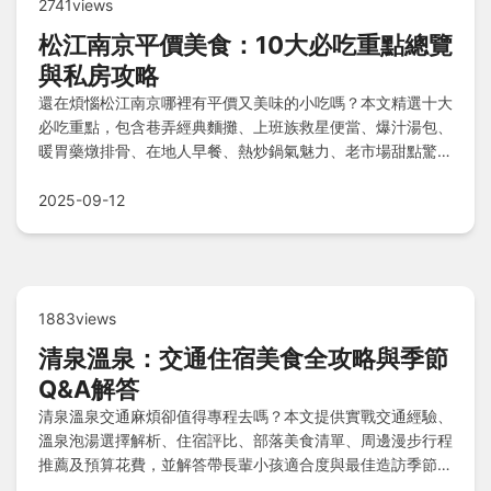
2741views
松江南京平價美食：10大必吃重點總覽
與私房攻略
還在煩惱松江南京哪裡有平價又美味的小吃嗎？本文精選十大
必吃重點，包含巷弄經典麵攤、上班族救星便當、爆汁湯包、
暖胃藥燉排骨、在地人早餐、熱炒鍋氣魅力、老市場甜點驚
喜、健康午餐、台式炸雞與古法愛玉冰，並提供踩雷心得、私
房建議與常見問題解答，讓您避開地雷，輕鬆享受高CP值美
2025-09-12
食體驗！
1883views
清泉溫泉：交通住宿美食全攻略與季節
Q&A解答
清泉溫泉交通麻煩卻值得專程去嗎？本文提供實戰交通經驗、
溫泉泡湯選擇解析、住宿評比、部落美食清單、周邊漫步行程
推薦及預算花費，並解答帶長輩小孩適合度與最佳造訪季節疑
問，讓您輕鬆規劃祕湯之旅。