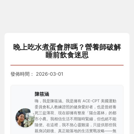
晚上吃水煮蛋會胖嗎？營養師破解
睡前飲食迷思
發佈時間：
2026-03-01
陳筱涵
嗨，我是陳筱涵。我是擁有 ACE-CPT 美國運動
委員會私人教練證照的健身愛好者，也是曾經養
死三盆薄荷、現在卻擁有整座「陽台叢林」的都
市小農。我相信生活不用隨時緊繃，但也絕不能
隨便。在這裡，我不熬心靈雞湯，只提供那些我
親身試錯後、真正能落地的生活實戰攻略——無