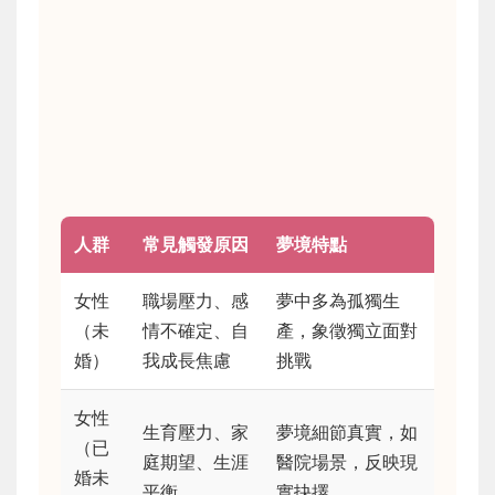
人群
常見觸發原因
夢境特點
女性
職場壓力、感
夢中多為孤獨生
（未
情不確定、自
產，象徵獨立面對
婚）
我成長焦慮
挑戰
女性
生育壓力、家
夢境細節真實，如
（已
庭期望、生涯
醫院場景，反映現
婚未
平衡
實抉擇