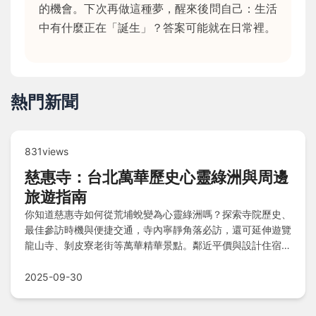
的機會。下次再做這種夢，醒來後問自己：生活
中有什麼正在「誕生」？答案可能就在日常裡。
熱門新聞
831views
慈惠寺：台北萬華歷史心靈綠洲與周邊
旅遊指南
你知道慈惠寺如何從荒埔蛻變為心靈綠洲嗎？探索寺院歷史、
最佳參訪時機與便捷交通，寺內寧靜角落必訪，還可延伸遊覽
龍山寺、剝皮寮老街等萬華精華景點。鄰近平價與設計住宿、
在地美食推薦，加上注意事項與常見問答，讓您的台北文化之
旅更完美順暢！
2025-09-30