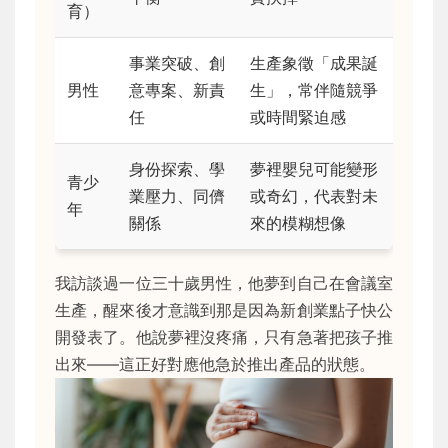
育）
事業突破、創
生產象徵「成果誕
男性
意專案、新責
生」，常伴隨競爭
任
或時間緊迫感
身份探索、學
夢裡嬰兒可能變形
青少
業壓力、同儕
或奇幻，代表對未
年
關係
來的模糊想像
我訪談過一位三十歲男性，他夢到自己在會議室
生產，醒來後才意識到那是因為新創業點子快公
開發表了。他說夢裡沒疼痛，只有急著把孩子推
出來——這正好對應他急於推出產品的狀態。