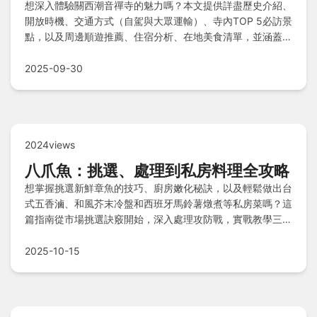
想深入體驗關西潮音禪寺的魅力嗎？本文提供詳盡歷史介紹、
開放時機、交通方式（自駕與大眾運輸）、寺內TOP 5必訪景
點，以及周邊順遊推薦、住宿分析、在地美食清單，並涵蓋禮
佛注意事項和常見問答，助您輕鬆規劃一趟禪意之旅。
2025-09-30
2024views
八爪魚：挑選、處理到私房料理全攻略
想掌握挑選新鮮章魚的技巧、廚房嫩化秘訣，以及輕鬆做出台
式五香滷、和風芥末冷盤和西班牙馬鈴薯燉煮等私房菜嗎？這
篇指南從市場挑選訣竅開始，深入處理攻防戰，實戰教學三道
經典料理，最後解答常見疑問，助你成為八爪魚料理達人！
2025-10-15