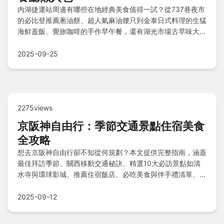
內湖捷運站周邊有哪些在地經典美食值得一試？從737巷夜市
的必比登推薦蔥油餅、超人氣麻油腰只到金泰日式料理的生猛
海鮮蓋飯、覺旅咖啡的手作早午餐，還有湖光市場古早味大餛
飩、炭火胡椒餅、綠豆沙牛奶等小吃，西湖市場立吞日式料理
及文德站健康餐盒，多樣化選擇涵蓋夜市、市場與餐廳，滿足
2025-09-25
觀光客與家庭需求，一次掌握內湖美食精華地圖！
2275views
京阪神自由行：季節交通景點住宿美食
全攻略
想去京阪神自由行卻不知從何規劃？本文提供完整指南，涵蓋
最佳拜訪季節、關西移動交通秘訣、精選10大必訪景點如清
水寺與環球影城、推薦住宿飯店、必吃美食與伴手禮清單、經
典5天4夜行程計劃、費用預算估算及行前注意事項，讓你輕
鬆搞定所有細節，享受完美旅程！
2025-09-12