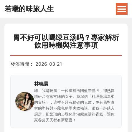
若曦的味旅人生
胃不好可以喝绿豆汤吗？專家解析
飲用時機與注意事項
發佈時間：
2026-03-21
林曉晨
嗨，我是曉晨！一位擁有法國藍帶證照、卻熱愛
鑽研台灣家常味的女子。我深信「料理是場溫柔
的實驗」，這裡不只有精確的克數，更有我對食
材的堅持與不藏私的零失敗秘訣。跟我一起踏入
廚房，把繁瑣的步驟化作治癒生活的香氣，讓你
家餐桌天天都有新驚喜！