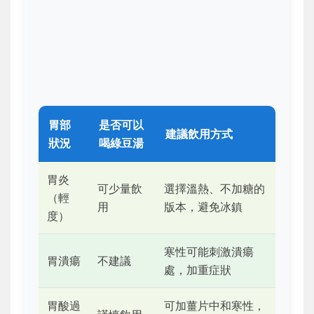
胃部
是否可以
建議飲用方式
狀況
喝綠豆湯
胃炎
可少量飲
選擇溫熱、不加糖的
（輕
用
版本，避免冰鎮
度）
寒性可能刺激潰瘍
胃潰瘍
不建議
處，加重症狀
胃酸過
可加薑片中和寒性，