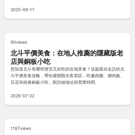
冰的甜點誘惑，皇品牛肉麵的經典湯頭，進昌咖啡烘焙館的悠
閒時光，以及阿火拉仔麵的在地好味，讓你一次掌握員林美食
2025-09-17
地圖，立刻出發品嘗吧！
90views
北斗平價美食：在地人推薦的隱藏版老
店與銅板小吃
想知道北斗有哪些便宜又好吃的在地美食？這篇親自走訪的北
斗平價美食攻略，帶你避開觀光客雷區，吃遍肉圓、爌肉飯、
豆花等經典銅板小吃，附詳細地址與營業時間。
2026-07-22
1197views