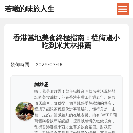
若曦的味旅人生
香港當地美食終極指南：從街邊小
吃到米其林推薦
發佈時間：
2026-03-19
謝維恩
嗨，我是謝維恩！曾任職於台灣知名生活風格雜
誌的美食編輯，並在香港中環工作過五年。這段
旅居歲月，讓我從一個單純熱愛菠蘿油的遊客，
變成了能跟茶餐廳伙計寒暄幾句、懂得分辨「走
糖、走奶」細微差別的在地老饕。擁有 WSET 葡
萄酒與餐飲專業認證，擅長以編輯的敏銳視角，
剖析香港那種東西方並蓄的飲食基因。對我而
言，香港美食不只是填飽肚子的燃料，更是一場