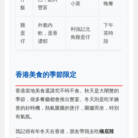
小菜
晚餐
飯
豐富
雞
外脆內
下午
利強記北
蛋
軟，蛋香
茶時
角雞蛋仔
仔
濃郁
段
香港美食的季節限定
香港當地美食還講究不時不食。秋天是大閘蟹的
季節，很多餐廳都會推出蟹宴。冬天則是吃羊腩
煲的好時機，熱氣騰騰的煲仔，圍爐而坐，特別
有氣氛。
我記得有年冬天在香港，朋友帶我去吃
橋底辣