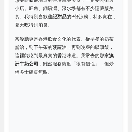
想要體驗最地道的香港當地美食，一定要去街邊
小店。旺角、銅鑼灣、深水埗都有不少隱藏版美
食。我特別喜歡
佳記甜品
的B仔涼粉，料多實在，
夏天吃特別消暑。
茶餐廳更是香港飲食文化的代表。從早餐的奶茶
蛋治，到下午茶的菠蘿油，再到晚餐的碟頭飯，
這裡能吃到最真實的香港味道。我常去的那家
澳
洲牛奶公司
，雖然服務態度「很有個性」，但炒
蛋多士確實無敵。