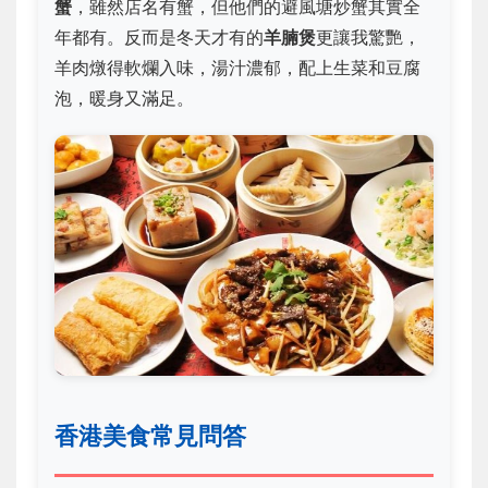
蟹
，雖然店名有蟹，但他們的避風塘炒蟹其實全
年都有。反而是冬天才有的
羊腩煲
更讓我驚艷，
羊肉燉得軟爛入味，湯汁濃郁，配上生菜和豆腐
泡，暖身又滿足。
香港美食常見問答