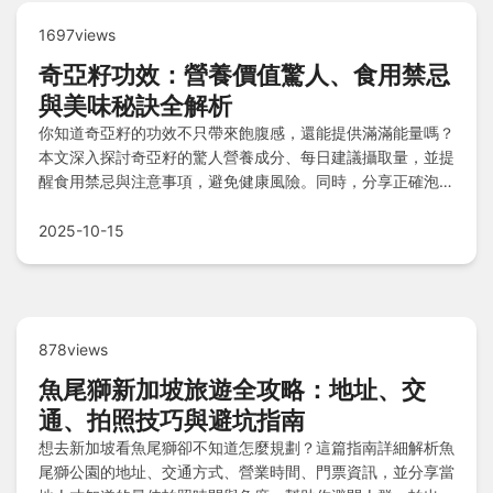
1697views
奇亞籽功效：營養價值驚人、食用禁忌
與美味秘訣全解析
你知道奇亞籽的功效不只帶來飽腹感，還能提供滿滿能量嗎？
本文深入探討奇亞籽的驚人營養成分、每日建議攝取量，並提
醒食用禁忌與注意事項，避免健康風險。同時，分享正確泡發
步驟、美味加分技巧與私房食譜清單，透過Q&A解答常見疑
惑，幫助你輕鬆享受奇亞籽的好處！
2025-10-15
878views
魚尾獅新加坡旅遊全攻略：地址、交
通、拍照技巧與避坑指南
想去新加坡看魚尾獅卻不知道怎麼規劃？這篇指南詳細解析魚
尾獅公園的地址、交通方式、營業時間、門票資訊，並分享當