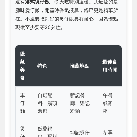
還有
港式煲仔飯
，冬天吃特別溫暖。我最愛的是
臘味煲仔飯，開蓋時香氣撲鼻，鍋巴更是精華所
在。不過要吃到好的煲仔飯要有耐心，因為現點
現做至少要等20分鐘。
隱
藏
最佳食
特色
推薦地點
美
用時間
食
車
自選配
新記餐
午餐
仔
料，湯頭
廳、榮記
或宵
麵
濃郁
粉麵
夜
煲
飯香鍋
坤記煲仔
冬季
仔
巴，配料