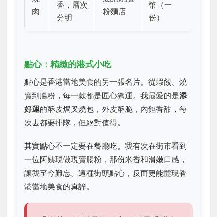
香，層次
幣（一
肉
粉麵店
分明
份）
點心：精緻的港式小吃
點心是香港當地美食的另一張名片。從蝦餃、燒
賣到腸粉，每一款都是匠心獨運。我最愛的是
添
好運
的酥皮焗叉燒包，外皮酥脆，內餡香甜，每
次去都要排隊，但絕對值得。
其實點心不一定要在餐廳吃。我有次在街市看到
一位阿姨現做現賣腸粉，那份米香和滑嫩口感，
讓我至今難忘。這種街頭點心，反而更能體現香
港當地美食的真諦。