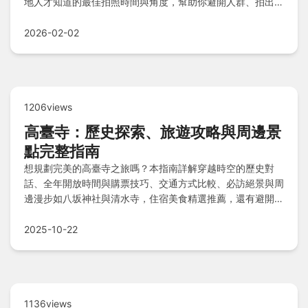
地人才知道的最佳拍照時間與角度，幫助你避開人群、拍出完
美照片，輕鬆規劃一趟難忘的新加坡之旅。
2026-02-02
1206views
高臺寺：歷史探索、旅遊攻略與周邊景
點完整指南
想規劃完美的高臺寺之旅嗎？本指南詳解穿越時空的歷史對
話、全年開放時間與購票技巧、交通方式比較、必訪絕景與周
邊漫步如八坂神社與清水寺，住宿美食精選推薦，還有避開地
雷的小眉角與Q&A解答，助您輕鬆沉浸京都禪意風華！
2025-10-22
1136views