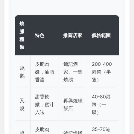
燒
臘
特色
推薦店家
價格範圍
種
類
皮脆肉
鏞記酒
200-400
燒
嫩，油脂
家、一樂
港幣（半
鵝
香濃
燒鵝
隻）
甜香軟
40-80港
叉
再興燒臘
嫩，蜜汁
幣（一
燒
飯店
入味
碟）
皮脆肉
35-70港
燒
波記燒臘