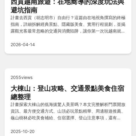
西貢越南旅遊：在地嚮導的深度玩法與
避坑指南
計畫去西貢（胡志明市）自由行？這篇由在地視角撰寫的終極
指南，詳細拆解經典景點、隱藏版美食、實用行程規劃，並揭
露觀光客最常忽略的交通與消費陷阱，讓你第一次玩越南就上
手。
2026-04-14
2055views
大棟山：登山攻略、交通景點美食住宿
總整理
計畫探索大棟山的低海拔驚人美景嗎？本文完整解析門票開放
資訊、最方便交通方式、山頂必玩景點精華、周邊順遊推薦、
龜山樹林必吃美食補給、住宿選擇、登山注意事項，還有
Q&A解答疑問，讓您輕鬆規劃安心旅程！
2025-10-20