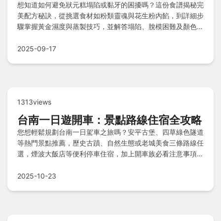
想知道如何避免狀元糕塌陷或黏牙的困擾嗎？這份食譜揭秘完
美配方秘訣，從挑選食材如粉類靈魂與花生粉內餡，到詳細步
驟掌握黃金濕度與蒸製技巧，並解答塌陷、脫模困難及顏色差
異等疑難雜症，讓你輕鬆蒸出膨鬆香甜的好彩頭狀元糕！
2025-09-17
1313views
台南一日遊開車：景點路線住宿全攻略
您想輕鬆規劃台南一日駕車之旅嗎？安平古堡、四草綠色隧道
等熱門景點推薦，歷史古蹟、自然生態或老城美食三條路線任
選，煙波大飯店等便利停車住宿，加上開車族必看注意事項，
助您一日暢遊台南山海全包！
2025-10-23