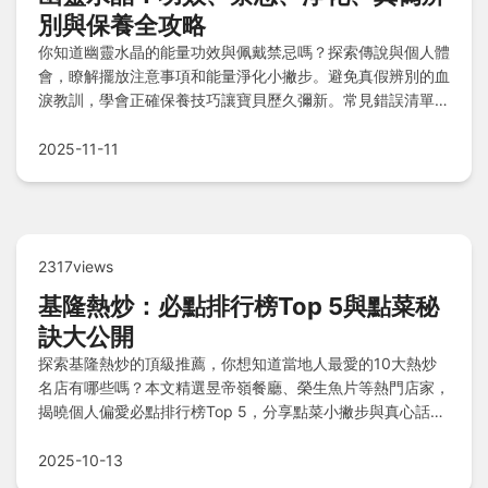
別與保養全攻略
你知道幽靈水晶的能量功效與佩戴禁忌嗎？探索傳說與個人體
會，瞭解擺放注意事項和能量淨化小撇步。避免真假辨別的血
淚教訓，學會正確保養技巧讓寶貝歷久彌新。常見錯誤清單與
快問快答，一次解決所有疑惑！
2025-11-11
2317views
基隆熱炒：必點排行榜Top 5與點菜秘
訣大公開
探索基隆熱炒的頂級推薦，你想知道當地人最愛的10大熱炒
名店有哪些嗎？本文精選昱帝嶺餐廳、榮生魚片等熱門店家，
揭曉個人偏愛必點排行榜Top 5，分享點菜小撇步與真心話建
議，還有Q&A快問快答破解迷思，讓您輕鬆品嚐基隆鮮美熱
炒風味！
2025-10-13