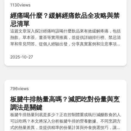
1130views
經痛喝什麼？緩解經痛飲品全攻略與禁
忌清單
這篇文章深入探討經痛時該喝什麼飲品來有效緩解疼痛，包括
熱飲、草本茶、薑茶等實用推薦，並提供詳細排行榜、禁忌清
單和常見問答。從個人經驗出發，分享真實案例和注意事項，
幫助您選擇最適合的飲品，輕鬆應對生理期不適。內容涵蓋飲
品功效、製作方法、飲用時機，並解答常見疑問，確保實用性
2025-10-27
和可信度。
796views
板腱牛排熱量高嗎？減肥吃對份量與烹
調法是關鍵
板腱牛排熱量到底是多少？正在控制體重或執行減醣飲食的人
可以吃嗎？本文將深入分析板腱牛排的營養數據、不同烹調方
式的熱量差異，並提供精準的份量計算與外食挑選技巧，讓你