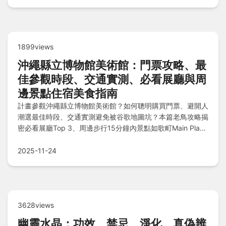
1899views
沖繩縣立博物館美術館：門票攻略、最
佳參觀時段、交通實測、必看展廳與周
邊景點住宿美食指南
計畫參觀沖繩縣立博物館美術館？如何聰明購買門票、避開人
潮選最佳時段、交通實測避免被谷歌地圖坑？本篇老鳥攻略揭
密必看展廳Top 3、周邊步行15分鐘內景點如歌町Main Place
與壺屋陶器街，還有高CP值住宿推薦與在地美食避雷指南，
Q&A快問快答一次搞定！
2025-11-24
3628views
幽靈水晶：功效、禁忌、淨化、真偽辨