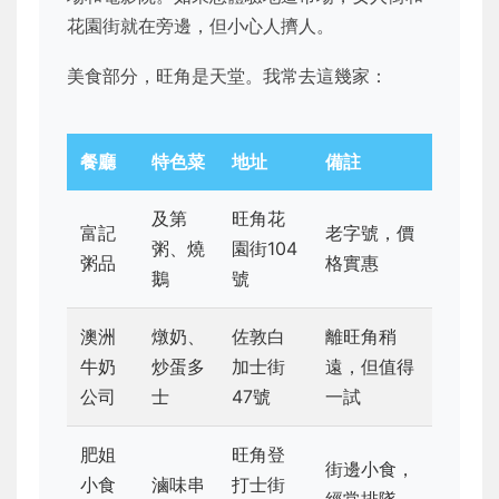
花園街就在旁邊，但小心人擠人。
美食部分，旺角是天堂。我常去這幾家：
餐廳
特色菜
地址
備註
及第
旺角花
富記
老字號，價
粥、燒
園街104
粥品
格實惠
鵝
號
澳洲
燉奶、
佐敦白
離旺角稍
牛奶
炒蛋多
加士街
遠，但值得
公司
士
47號
一試
肥姐
旺角登
街邊小食，
小食
滷味串
打士街