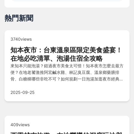
熱門新聞
3740views
知本夜市：台東溫泉區限定美食盛宴！
在地必吃清單、泡湯住宿全攻略
來知本只能泡湯？錯過夜市美食太可惜！知本夜市怎麼去最方
便？在地老饕激推阿宏鹹水雞、林記臭豆腐、溫泉鄉藥膳排
骨、白糖粿哪些非吃不可？如何規劃一日泡湯加逛夜市經典行
程？從平價到度假感，周邊優質溫泉住宿又有哪些選擇？第一
次逛知本就靠這篇懶人包攻略！
2025-09-25
409views