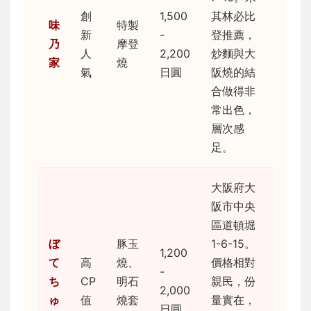
創
1,500
其林必比
味
特製
新
-
登推薦，
乃
摩登
人
2,200
炒麵與大
家
燒
氣
日圓
阪燒的結
合做得非
常出色，
層次感
足。
大阪府大
阪市中央
區道頓堀
ぼ
豚玉
1-6-15。
1,200
て
高
燒、
價格相對
-
ち
CP
明石
親民，份
2,000
ゅ
值
燒套
量實在，
日圓