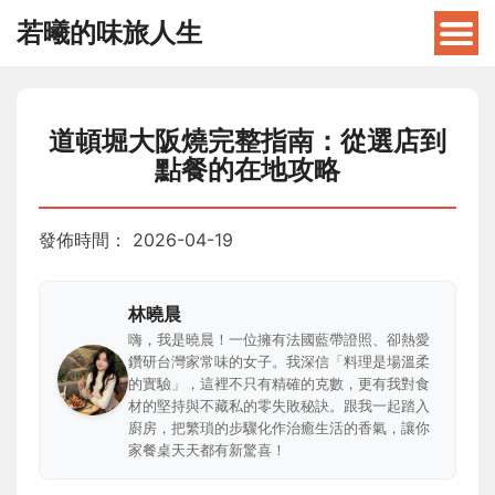
若曦的味旅人生
道頓堀大阪燒完整指南：從選店到
點餐的在地攻略
發佈時間：
2026-04-19
林曉晨
嗨，我是曉晨！一位擁有法國藍帶證照、卻熱愛
鑽研台灣家常味的女子。我深信「料理是場溫柔
的實驗」，這裡不只有精確的克數，更有我對食
材的堅持與不藏私的零失敗秘訣。跟我一起踏入
廚房，把繁瑣的步驟化作治癒生活的香氣，讓你
家餐桌天天都有新驚喜！