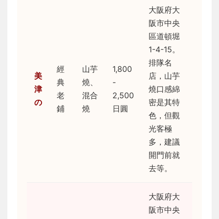
大阪府大
阪市中央
區道頓堀
1-4-15。
排隊名
經
山芋
1,800
美
店，山芋
典
燒、
-
津
燒口感綿
老
混合
2,500
の
密是其特
鋪
燒
日圓
色，但觀
光客極
多，建議
開門前就
去等。
大阪府大
阪市中央