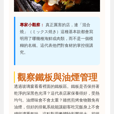
專家小觀察：
真正厲害的店，連「混合
燒」（ミックス焼き）這種基本款都會寫
明用了哪幾種海鮮或肉類，而不是一個模
糊的名稱。這代表他們對食材的掌控很講
究。
觀察鐵板與油煙管理
透過玻璃窗看看裡面的鐵板區。鐵板是否保持著
乾淨的深黑色光澤？這代表店家保養得好，受熱
均勻。油煙味會不會太重？雖然煎烤食物難免有
油煙，但好的排氣系統能讓顧客吃完飯身上不會
殘留濃重氣味。這點對用餐體驗影響很大，卻很