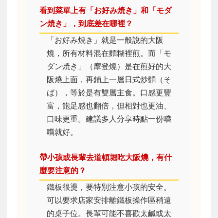
看到菜單上有「お好み焼き」和「モダ
ン焼き」，到底差在哪裡？
「お好み焼き」就是一般說的大阪
燒，所有材料混在麵糊裡煎。而「モ
ダン焼き」（摩登燒）是在煎好的大
阪燒上面，再鋪上一層日式炒麵（そ
ば），等於是有雙層主食。口感更豐
富，飽足感也翻倍，但相對也更油、
口味更重。建議多人分享時點一份嚐
嚐就好。
帶小孩或長輩去道頓堀吃大阪燒，有什
麼要注意的？
鐵板很燙，要特別注意小孩的安全。
可以要求店家安排離鐵板操作區稍遠
的桌子位。長輩可能不喜歡太鹹或太