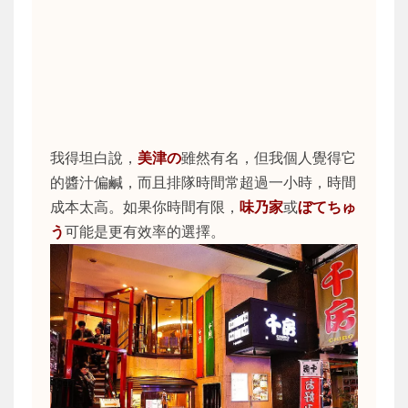
我得坦白說，
美津の
雖然有名，但我個人覺得它
的醬汁偏鹹，而且排隊時間常超過一小時，時間
成本太高。如果你時間有限，
味乃家
或
ぼてちゅ
う
可能是更有效率的選擇。