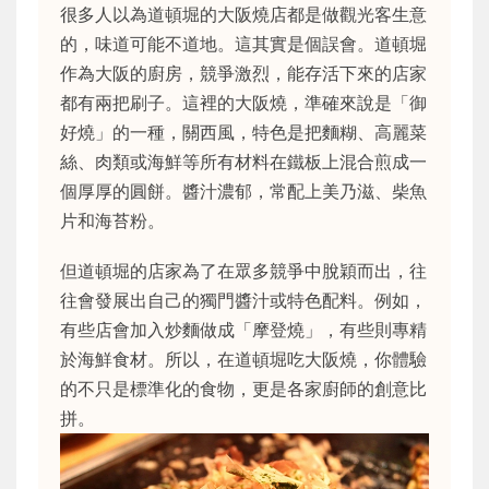
很多人以為道頓堀的大阪燒店都是做觀光客生意
的，味道可能不道地。這其實是個誤會。道頓堀
作為大阪的廚房，競爭激烈，能存活下來的店家
都有兩把刷子。這裡的大阪燒，準確來說是「御
好燒」的一種，關西風，特色是把麵糊、高麗菜
絲、肉類或海鮮等所有材料在鐵板上混合煎成一
個厚厚的圓餅。醬汁濃郁，常配上美乃滋、柴魚
片和海苔粉。
但道頓堀的店家為了在眾多競爭中脫穎而出，往
往會發展出自己的獨門醬汁或特色配料。例如，
有些店會加入炒麵做成「摩登燒」，有些則專精
於海鮮食材。所以，在道頓堀吃大阪燒，你體驗
的不只是標準化的食物，更是各家廚師的創意比
拼。