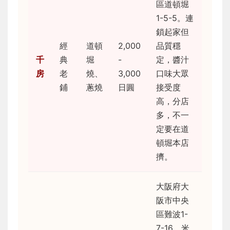
區道頓堀
1-5-5。連
鎖起家但
經
道頓
2,000
品質穩
千
典
堀
-
定，醬汁
房
老
燒、
3,000
口味大眾
鋪
蔥燒
日圓
接受度
高，分店
多，不一
定要在道
頓堀本店
擠。
大阪府大
阪市中央
區難波1-
7-16。米