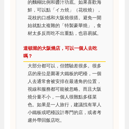
的麵糊比例和醬汁功底。如果喜歡海
鮮，可以點「イカ焼」（花枝燒），
花枝的口感和大阪燒很搭。避免一開
始就點太複雜的「特製豪華燒」，食
材太多反而吃不出重點，也容易膩。
道頓堀的大阪燒店，可以一個人去吃
嗎？
大部分都可以，但體驗差很多。很多
店的座位是圍著大鐵板的吧檯，一個
人去通常會被安排在最邊角的位置，
視線和服務都可能被忽略。而且大阪
燒分量不小，一個人很難點多樣菜
色。如果是一人旅行，建議找有單人
小鐵板或吧檯設計專門的店，或者考
慮外帶回飯店吃。