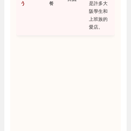
う
餐
是許多大
阪學生和
上班族的
愛店。