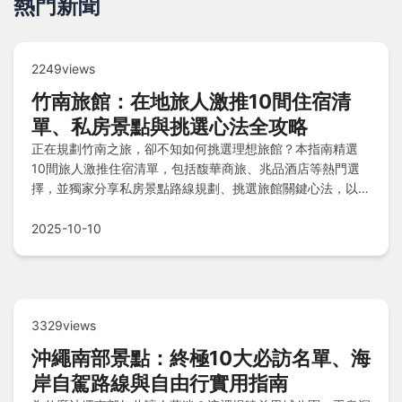
熱門新聞
2249views
竹南旅館：在地旅人激推10間住宿清
單、私房景點與挑選心法全攻略
正在規劃竹南之旅，卻不知如何挑選理想旅館？本指南精選
10間旅人激推住宿清單，包括馥華商旅、兆品酒店等熱門選
擇，並獨家分享私房景點路線規劃、挑選旅館關鍵心法，以及
常見Q&A解答，助你輕鬆掌握在地玩法，打造完美住宿體
驗！
2025-10-10
3329views
沖繩南部景點：終極10大必訪名單、海
岸自駕路線與自由行實用指南