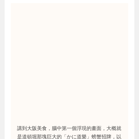
講到大阪美食，腦中第一個浮現的畫面，大概就
是道頓堀那塊巨大的「かに道樂」螃蟹招牌，以