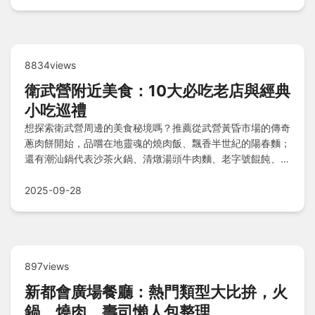
8834views
衛武營附近美食：10大必吃老店與經典
小吃巡禮
想探索衛武營周邊的美食秘境嗎？推薦從武營黃昏市場的傳奇
蔥肉餅開始，品嚐在地靈魂的燒肉飯、飄香半世紀的陽春麵；
還有潮汕鍋代表沙茶火鍋、清燉湯頭牛肉麵、老字號餛飩、酥
脆臭豆腐；別遺漏古早味楊桃湯、限量排骨湯及芋頭控夢幻甜
點，這些老店美味等你親自發掘！
2025-09-28
897views
新都會廣場餐廳：熱門類型大比拚，火
鍋、燒肉、壽司懶人包整理