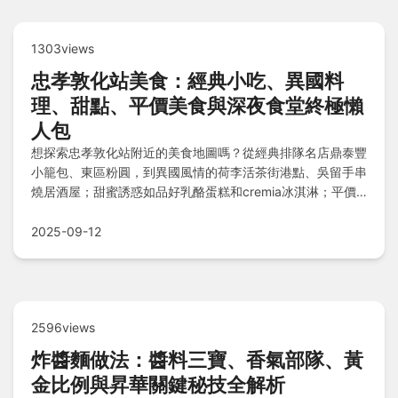
1303views
忠孝敦化站美食：經典小吃、異國料
理、甜點、平價美食與深夜食堂終極懶
人包
想探索忠孝敦化站附近的美食地圖嗎？從經典排隊名店鼎泰豐
小籠包、東區粉圓，到異國風情的荷李活茶街港點、吳留手串
燒居酒屋；甜蜜誘惑如品好乳酪蛋糕和cremia冰淇淋；平價
飽足的鴉片粉圓、蔥抓餅；以及深夜食堂老友記粥麵館，本懶
人包涵蓋分類推薦、實用資訊與個人私房小建議，滿足各種味
2025-09-12
蕾需求！
2596views
炸醬麵做法：醬料三寶、香氣部隊、黃
金比例與昇華關鍵秘技全解析