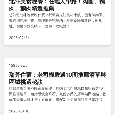
北斗美食晚餐：在地人帶路！肉圓、鴨
肉、鵝肉精選推薦
想知道北斗晚餐吃什麼？我親自走訪北斗小鎮，從老牌肉圓、
鴨肉到在地小吃，整理出最完整的北斗美食晚餐攻略，附地
址、價格與營業時間，讓你一次吃對！
2026-07-21
1595views
瑞芳住宿：老司機嚴選10間推薦清單與
區域挑選秘訣
想知道瑞芳哪些民宿最值得一住嗎？老司機親自體驗嚴選10
間住宿清單，包括緩慢金瓜石、九份多桑的店等熱門地點，教
你優先選區域比房間更重要，搭配新手必讀預訂注意事項和常
見問題解答，助你輕鬆規劃完美旅程！
2025-09-18