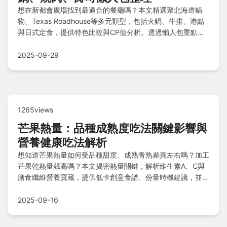
想在新都會廣場找到最適合的餐廳嗎？本文精選聚北海道鍋
物、Texas Roadhouse等多元類型，包括火鍋、牛排、港點
與日式定食，提供特色比較與CP值分析。透過懶人包重點整
理和Q&A問答，快速掌握推薦選擇，解決您的用餐煩惱，輕
鬆享受美味時光！
2025-09-29
1265views
芒果熱量：品種成熟度吃法關鍵影響與
營養健康吃法解析
想知道芒果熱量如何受品種甜度、成熟青熟差異左右嗎？加工
芒果乾熱量飆高嗎？本文揭密熱量關鍵，解析維生素A、C與
膳食纖維營養寶藏，提供低卡創意食譜、份量時機建議，並破
除濕熱過敏迷思，讓你聰明享受美味無負擔！
2025-09-16