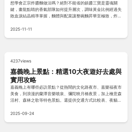
想學會正宗炸醬麵做法嗎？絕對不能省的鎮醬三寶是靈魂關
鍵，畫龍點睛的香氣部隊如何提升層次，調味黃金比例經過失
敗血淚結晶精準掌握，麵體與配菜讓整碗麵昇華至極致，炸醬
麵愛好者Q&A解答所有疑惑，一次掌握完美秘訣讓家常美味
瞬間升級！
2025-11-11
4237views
嘉義晚上景點：精選10大夜遊好去處與
實用攻略
嘉義晚上有哪些必訪景點？從熱鬧的文化路夜市、嘉樂福夜市
美食，到浪漫的蘭潭音樂噴泉、彌陀映月橋夜景，加上檜意森
活村、森林之歌等特色景點。還提供交通方式比較表、夜貓族
貼心提醒及常見問答，讓您輕鬆規劃完美夜遊行程！
2025-09-24