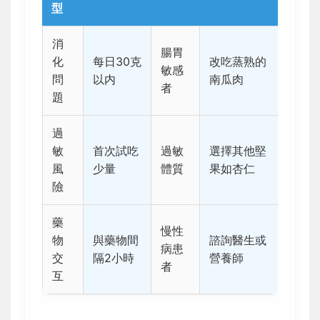
型
消
腸胃
化
每日30克
改吃蒸熟的
敏感
問
以内
南瓜肉
者
題
過
敏
首次試吃
過敏
選擇其他堅
風
少量
體質
果如杏仁
險
藥
慢性
物
與藥物間
諮詢醫生或
病患
交
隔2小時
營養師
者
互