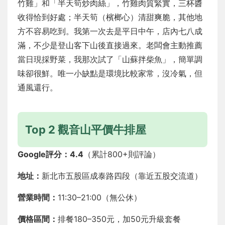
竹雞」和「半天筍炒肉絲」，竹雞肉質緊實，三杯醬
收得恰到好處；半天筍（檳榔心）清甜爽脆，其他地
方不容易吃到。我第一次去是平日中午，店內七八成
滿，不少是登山客下山後直接過來。老闆會主動推薦
當日現採野菜，我那次試了「山蘇拌柴魚」，簡單調
味卻很鮮。唯一小缺點是環境比較家常，沒冷氣，但
通風還行。
Top 2 觀音山平價牛排屋
Google評分：4.4
（累計800+則評論）
地址：
新北市五股區成泰路四段（靠近五股交流道）
營業時間：
11:30–21:00（無公休）
價格區間：
排餐180–350元，加50元升級套餐