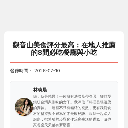
觀音山美食評分最高：在地人推薦
的8間必吃餐廳與小吃
發佈時間：
2026-07-10
林曉晨
嗨，我是曉晨！一位擁有法國藍帶證照、卻熱愛
鑽研台灣家常味的女子。我深信「料理是場溫柔
的實驗」，這裡不只有精確的克數，更有我對食
材的堅持與不藏私的零失敗秘訣。跟我一起踏入
廚房，把繁瑣的步驟化作治癒生活的香氣，讓你
家餐桌天天都有新驚喜！