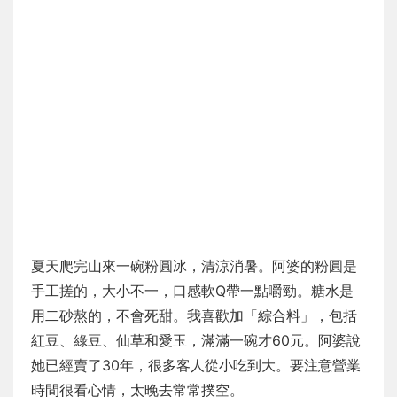
夏天爬完山來一碗粉圓冰，清涼消暑。阿婆的粉圓是
手工搓的，大小不一，口感軟Q帶一點嚼勁。糖水是
用二砂熬的，不會死甜。我喜歡加「綜合料」，包括
紅豆、綠豆、仙草和愛玉，滿滿一碗才60元。阿婆說
她已經賣了30年，很多客人從小吃到大。要注意營業
時間很看心情，太晚去常常撲空。