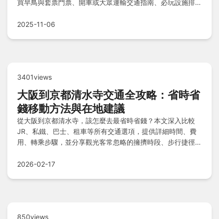
買早鳥與套票門票、開車或大眾運輸交通指南、必玩設施排行
榜推薦、園區美食及住宿建議，加上安全注意事項與常見QA
解答，讓您玩得開心又省心，輕鬆規劃完美玩水之旅。
2025-11-06
3401views
大阪到京都清水寺交通全攻略：省時省
錢移動方法與在地建議
從大阪到京都清水寺，該怎麼去最省時省錢？本文深入比較
JR、私鐵、巴士、租車等所有交通選項，提供詳細時間、費
用、轉乘步驟，並分享觀光客常忽略的擁擠時段、步行捷徑，
以及適合家庭或 solo traveler 的行程規劃實例，讓你輕鬆避
開地雷，高效玩轉關西。
2026-02-17
850views