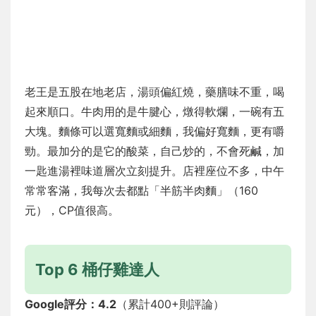
老王是五股在地老店，湯頭偏紅燒，藥膳味不重，喝
起來順口。牛肉用的是牛腱心，燉得軟爛，一碗有五
大塊。麵條可以選寬麵或細麵，我偏好寬麵，更有嚼
勁。最加分的是它的酸菜，自己炒的，不會死鹹，加
一匙進湯裡味道層次立刻提升。店裡座位不多，中午
常常客滿，我每次去都點「半筋半肉麵」（160
元），CP值很高。
Top 6 桶仔雞達人
Google評分：4.2
（累計400+則評論）