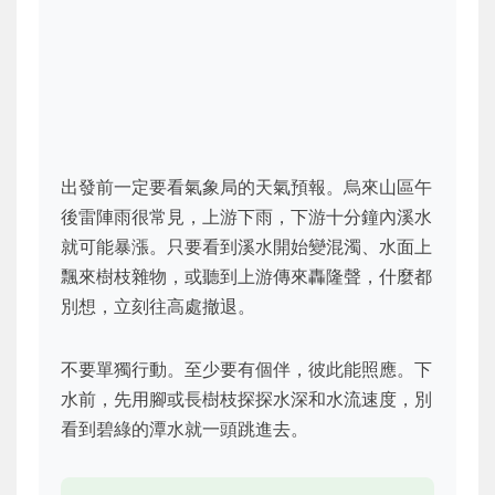
出發前一定要看氣象局的天氣預報。烏來山區午
後雷陣雨很常見，上游下雨，下游十分鐘內溪水
就可能暴漲。只要看到溪水開始變混濁、水面上
飄來樹枝雜物，或聽到上游傳來轟隆聲，什麼都
別想，立刻往高處撤退。
不要單獨行動。至少要有個伴，彼此能照應。下
水前，先用腳或長樹枝探探水深和水流速度，別
看到碧綠的潭水就一頭跳進去。