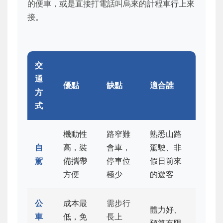
的便車，或是直接打電話叫烏來的計程車行上來
接。
交
通
優點
缺點
適合誰
方
式
機動性
路窄難
熟悉山路
自
高，裝
會車，
駕駛、非
駕
備攜帶
停車位
假日前來
方便
極少
的遊客
公
成本最
需步行
體力好、
車
低，免
長上