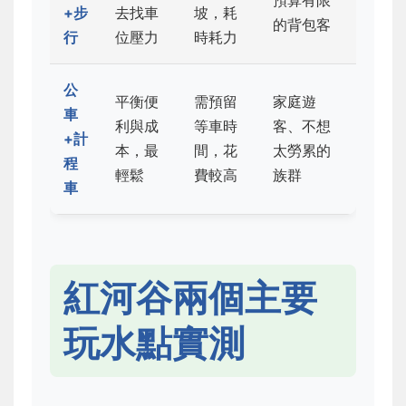
預算有限
+步
去找車
坡，耗
的背包客
行
位壓力
時耗力
公
平衡便
需預留
家庭遊
車
利與成
等車時
客、不想
+計
本，最
間，花
太勞累的
程
輕鬆
費較高
族群
車
紅河谷兩個主要
玩水點實測