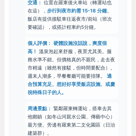
交通：
位置在羅東後火車站（轉運站也
在這），
步行到夜市約需 15-18 分鐘
。
飯店有提供
接駁車往返夜市/前站
（班次
要確認），或搭計程車約5分鐘。
個人評價：
硬體設施沒話說，爽度很
高！
溫泉泡起來舒服，夜景尤其美。服
務水準不錯。但
價格真的不親民
，走去夜
市稍遠（雖然有接駁，但時間要配合）。
週末人潮多，早餐餐廳可能要排隊
。
適
合預算充足、想好好享受飯店設施、或慶
祝特殊日子的人。
周邊景點：
緊鄰羅東轉運站，搭車去其
他鄉鎮（如冬山河親水公園、傳藝中心）
最方便。旁邊有羅東第二文化園區（日治
建築群）。