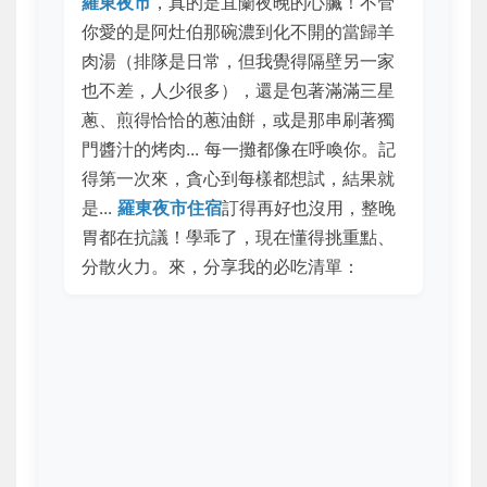
羅東夜市
，真的是宜蘭夜晚的心臟！不管
你愛的是阿灶伯那碗濃到化不開的當歸羊
肉湯（排隊是日常，但我覺得隔壁另一家
也不差，人少很多），還是包著滿滿三星
蔥、煎得恰恰的蔥油餅，或是那串刷著獨
門醬汁的烤肉... 每一攤都像在呼喚你。記
得第一次來，貪心到每樣都想試，結果就
是...
羅東夜市住宿
訂得再好也沒用，整晚
胃都在抗議！學乖了，現在懂得挑重點、
分散火力。來，分享我的必吃清單：