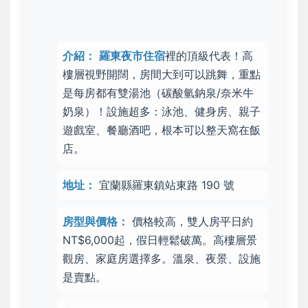
介紹：
羅東夜市住宿
裡的
頂級代表
！高
樓層視野開闊，房間大到可以跳舞，重點
是每房都有
雙湯池（碳酸氫鈉泉/奈米牛
奶泉）
！設施超多：泳池、健身房、親子
遊戲室、餐廳酒吧，根本可以整天窩在飯
店。
地址：
宜蘭縣羅東鎮站東路 190 號
房型與價格：
價格較高，雙人房平日約
NT$6,000起，假日輕鬆破萬。高樓層景
觀房、家庭房選擇多。溫泉、夜景、設施
是賣點。