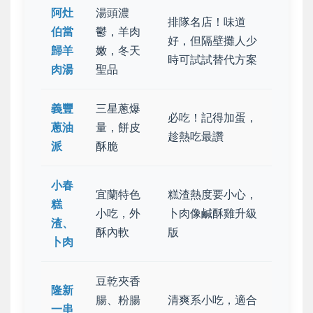
阿灶
湯頭濃
排隊名店！
味道
伯當
鬱，羊肉
好
，但隔壁攤人少
歸羊
嫩，冬天
時可試試替代方案
肉湯
聖品
義豐
三星蔥爆
必吃
！記得加蛋，
蔥油
量，餅皮
趁熱吃最讚
派
酥脆
小春
宜蘭特色
糕渣
熱度要小心
，
糕
小吃，外
卜肉像鹹酥雞升級
渣、
酥內軟
版
卜肉
豆乾夾香
隆新
腸、粉腸
清爽系小吃，
適合
一串