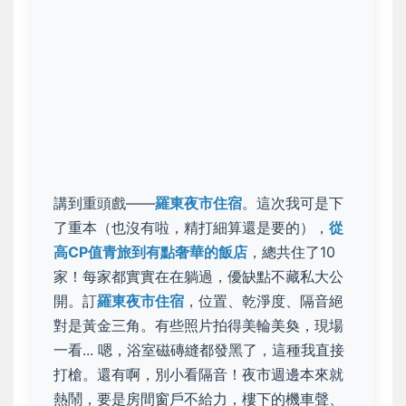
講到重頭戲——
羅東夜市住宿
。這次我可是下
了重本（也沒有啦，精打細算還是要的），
從
高CP值青旅到有點奢華的飯店
，總共住了10
家！每家都實實在在躺過，優缺點不藏私大公
開。訂
羅東夜市住宿
，
位置、乾淨度、隔音絕
對是黃金三角
。有些照片拍得美輪美奐，現場
一看... 嗯，浴室磁磚縫都發黑了，這種我直接
打槍。還有啊，別小看隔音！夜市週邊本來就
熱鬧，要是房間窗戶不給力，樓下的機車聲、