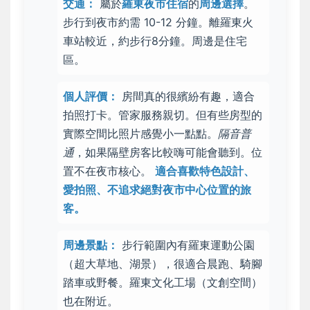
交通：
屬於
羅東夜市住宿
的
周邊選擇
。
步行到夜市約需 10-12 分鐘。離羅東火
車站較近，約步行8分鐘。周邊是住宅
區。
個人評價：
房間真的很繽紛有趣
，適合
拍照打卡。管家服務親切。但有些房型的
實際空間比照片感覺
小一點點
。
隔音普
通
，如果隔壁房客比較嗨可能會聽到。位
置不在夜市核心。
適合喜歡特色設計、
愛拍照、不追求絕對夜市中心位置的旅
客。
周邊景點：
步行範圍內有羅東運動公園
（超大草地、湖景），很適合晨跑、騎腳
踏車或野餐。羅東文化工場（文創空間）
也在附近。