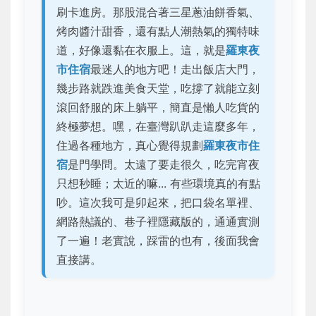
刷卡進房。那股混合著三星蔥油餅香氣、
烤肉醬汁甜香，還有點人潮熱氣的獨特味
道，好像還黏在衣服上。這，就是
羅東夜
市住宿
最迷人的地方吧！走出飯店大門，
幾步路就跌進美食天堂，吃撐了就能立刻
滾回舒服的床上躺平，簡直是懶人吃貨的
終極夢想。嘿，在臺灣趴趴走這麼多年，
住過各種地方，真心覺得規劃
羅東夜市住
宿
是門學問。太遠了要走很久，吃完宵夜
只想秒睡；太近的嘛... 有些環境真的有點
吵。這次我可是卯起來，把口袋名單裡、
網路熱議的、巷子裡隱藏版的，通通實測
了一遍！
老實說，踩雷的也有，後面我會
直接講
。