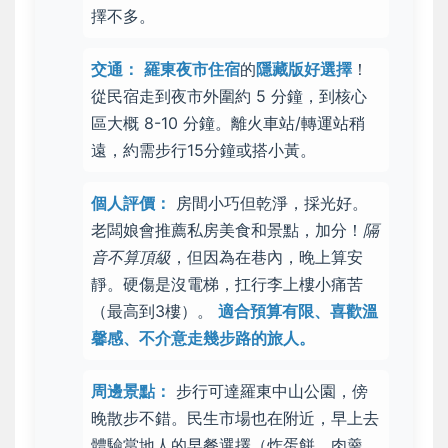
擇不多。
交通：
羅東夜市住宿
的
隱藏版好選擇
！
從民宿走到夜市外圍約 5 分鐘，到核心
區大概 8-10 分鐘。離火車站/轉運站稍
遠，約需步行15分鐘或搭小黃。
個人評價：
房間
小巧但乾淨
，採光好。
老闆娘會推薦私房美食和景點，加分！
隔
音不算頂級
，但因為在巷內，晚上算安
靜。硬傷是沒電梯，扛行李上樓小痛苦
（最高到3樓）。
適合預算有限、喜歡溫
馨感、不介意走幾步路的旅人。
周邊景點：
步行可達羅東中山公園，傍
晚散步不錯。民生市場也在附近，早上去
體驗當地人的早餐選擇（炸蛋餅、肉羹