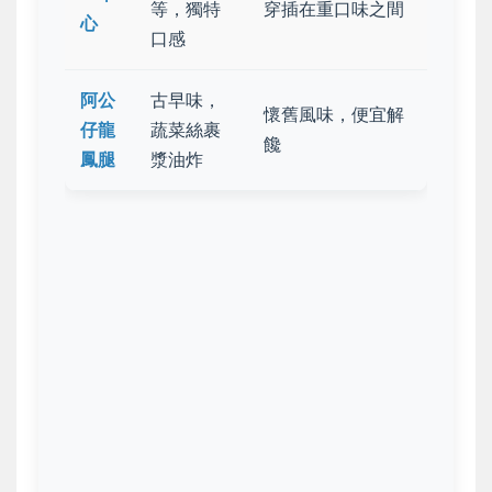
等，獨特
穿插
在重口味之間
心
口感
阿公
古早味，
懷舊風味，
便宜解
仔龍
蔬菜絲裹
饞
鳳腿
漿油炸