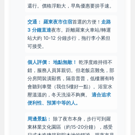
還行。
價格浮動大
，早鳥優惠要拚手速。
交通：
羅東夜市住宿
首選的方便！
走路
3 分鐘直達
夜市。距離羅東火車站/轉運
站大約 10-12 分鐘步行，拖行李小累但
可接受。
個人評價：
地點無敵！
乾淨度維持得不
錯，服務人員算親切。但老飯店難免，
部
分房間裝潢顯舊
，隔音普普，低樓層有時
會聽到車聲（我住5樓好一點）。
浴室水
壓溫溫的，冬天洗澡不夠爽
。
適合追求
便利性、預算中等的人。
周邊景點：
除了夜市本身，步行可到羅
東林業文化園區（約15-20分鐘），感受
日式木造建築和貯木池的靜謐，跟夜市是