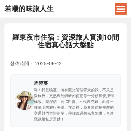
若曦的味旅人生
羅東夜市住宿：資深旅人實測10間
住宿真心話大盤點
發佈時間：
2025-09-12
周曉蔓
嗨！我是曉蔓。擁有觀光管理背景的我，不只是
愛旅行，更熱衷於鑽研如何把每一分預算發揮到
極致。我深信「高 CP 值」不代表克難，而是一
種聰明的旅行美學。在這裡，我會幫你把複雜的
交通與門票變簡單，帶你繞過觀光客陷阱，直達
隱藏版私房景點！