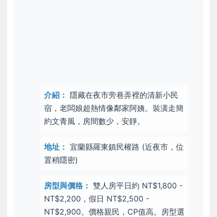
介紹：
隱藏在夜市旁巷弄裡的
清新小民
宿
，老闆娘超熱情像鄰家阿姨。裝潢走簡
約文青風，房間數少，安靜。
地址：
宜蘭縣羅東鎮民權路 (近夜市，位
置稍隱密)
房型與價格：
雙人房平日約 NT$1,800 -
NT$2,200，假日 NT$2,500 -
NT$2,900。價格親民，
CP值高
。房型選