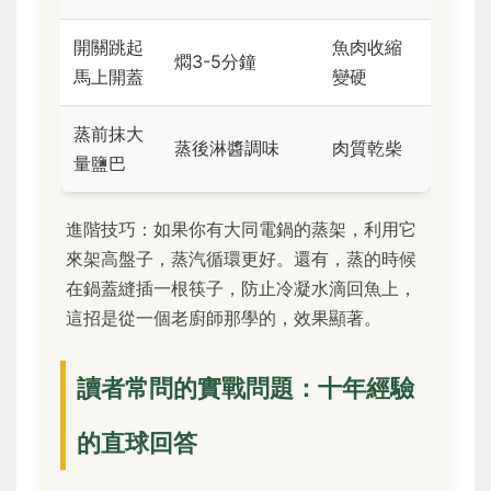
開關跳起
魚肉收縮
燜3-5分鐘
馬上開蓋
變硬
蒸前抹大
蒸後淋醬調味
肉質乾柴
量鹽巴
進階技巧：如果你有大同電鍋的蒸架，利用它
來架高盤子，蒸汽循環更好。還有，蒸的時候
在鍋蓋縫插一根筷子，防止冷凝水滴回魚上，
這招是從一個老廚師那學的，效果顯著。
讀者常問的實戰問題：十年經驗
的直球回答