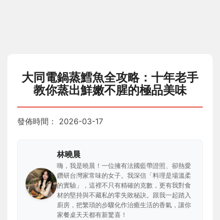
大同電鍋蒸鱈魚全攻略：十年老手
教你蒸出鮮嫩不腥的極品美味
發佈時間：
2026-03-17
林曉晨
嗨，我是曉晨！一位擁有法國藍帶證照、卻熱愛
鑽研台灣家常味的女子。我深信「料理是場溫柔
的實驗」，這裡不只有精確的克數，更有我對食
材的堅持與不藏私的零失敗秘訣。跟我一起踏入
廚房，把繁瑣的步驟化作治癒生活的香氣，讓你
家餐桌天天都有新驚喜！