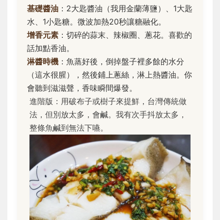
基礎醬油
：2大匙醬油（我用金蘭薄鹽）、1大匙
水、1小匙糖。微波加熱20秒讓糖融化。
增香元素
：切碎的蒜末、辣椒圈、蔥花。喜歡的
話加點香油。
淋醬時機
：魚蒸好後，倒掉盤子裡多餘的水分
（這水很腥），然後鋪上蔥絲，淋上熱醬油。你
會聽到滋滋聲，香味瞬間爆發。
進階版：用破布子或樹子來提鮮，台灣傳統做
法，但別放太多，會鹹。我有次手抖放太多，
整條魚鹹到無法下嚥。