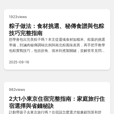
1923views
粽子做法：食材挑選、秘傳食譜與包粽
技巧完整指南
想學會包出完美粽子嗎？本文從靈魂食材如糯米、粽葉的挑選
準備，到滷肉秘傳調味比例與南北粽風味差異，再手把手教學
包粽實戰技巧，包括折角、填米到煮製關鍵，並解答常見問題
如冷凍保存與素粽替代，讓您輕鬆掌握傳統美味，做出Q彈可
口的好粽！
2025-09-16
982views
2大1小東京住宿完整指南：家庭旅行住
宿選擇與省錢秘訣
計劃帶孩子去東京旅行嗎？住宿該怎麼選才能兼顧預算和舒