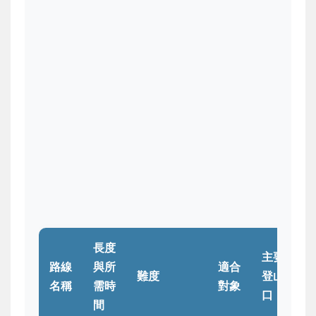
長度
主要
路線
與所
適合
難度
登山
名稱
需時
對象
口
間