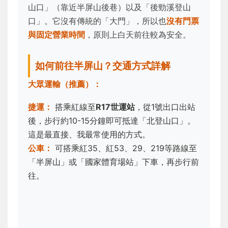
山口」（靠近半屏山後巷）以及「後勁溪登山
口」。它沒有傳統的「大門」，所以也
沒有門票
與固定營業時間
，原則上白天前往較為安全。
如何前往半屏山？交通方式詳解
大眾運輸（推薦）：
捷運：
搭乘紅線至
R17世運站
，從1號出口出站
後，步行約10-15分鐘即可抵達「北登山口」。
這是最直接、我最常使用的方式。
公車：
可搭乘紅35、紅53、29、219等路線至
「半屏山」或「國家體育場站」下車，再步行前
往。