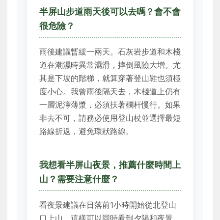
半屏山步道雨天後可以去嗎？會不會
很危險？
雨後建議暫緩一兩天。石灰岩步道和木棧
道在潮濕時異常濕滑，摔倒風險大增。尤
其是下坡的階梯，就算穿著登山鞋也須極
度小心。我曾雨後隔天去，木棧道上仍有
一層泥濘薄漿，必須扶著欄杆慢行。如果
非去不可，請務必使用登山杖並選擇最短
路線折返，避免環狀路線。
我想看半屏山夜景，推薦什麼時間上
山？需要注意什麼？
看夜景建議在日落前1小時開始從北登山
口上山，這樣可以同時看到夕陽和夜景。