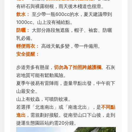
有碎石與裸露樹根，雨天後木棧道也很滑。
飲水：
至少帶一瓶600cc的水，夏天建議帶到
1000cc。山上沒有補給點。
防曬：
大部分路段無遮蔭，帽子、袖套、防曬
乳必備。
輕便雨衣：
高雄天氣多變，帶一件備用。
安全提醒：
步道旁多有懸崖，
切勿為了拍照跨越護欄
。石灰
岩地質可能有鬆動風險。
夏季午後易有雷陣雨，盡量早點出發，中午前下
山最安全。
山上有蚊蟲，可噴防蚊液。
若選擇「北進南出」或「南進北出」，是
不同點
進出
，需規劃好接駁。從南登山口下山後，走到
捷運生態園區站約需20分鐘。