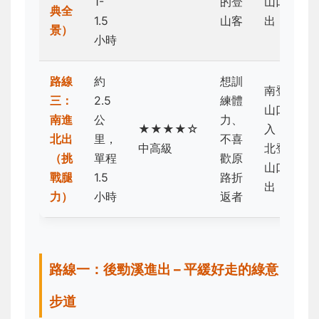
1-
的登
山口
典全
1.5
山客
出
景）
小時
路線
約
想訓
南登
三：
2.5
練體
山口
南進
公
力、
★★★★☆
入，
北出
里，
不喜
中高級
北登
（挑
單程
歡原
山口
戰腿
1.5
路折
出
力）
小時
返者
路線一：後勁溪進出 – 平緩好走的綠意
步道