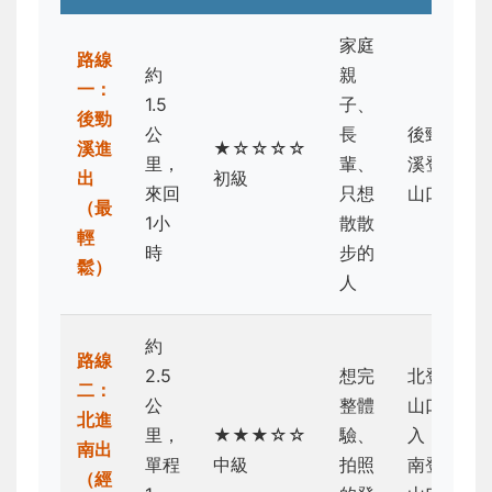
家庭
路線
約
親
一：
1.5
子、
後勁
公
長
後勁
溪進
★☆☆☆☆
里，
輩、
溪登
出
初級
來回
只想
山口
（最
1小
散散
輕
時
步的
鬆）
人
約
路線
2.5
想完
北登
二：
公
整體
山口
北進
里，
★★★☆☆
驗、
入，
南出
單程
中級
拍照
南登
（經