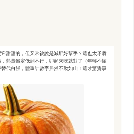
覺它甜甜的，但又常被說是減肥好幫手？這也太矛盾
菜，熱量鐵定低到不行，卯起來吃就對了（年輕不懂
餐替代白飯，體重計數字居然不動如山！這才驚覺事