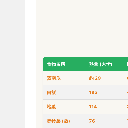
食物名稱
熱量 (大卡)
蒸南瓜
約 29
白飯
183
地瓜
114
馬鈴薯 (蒸)
76