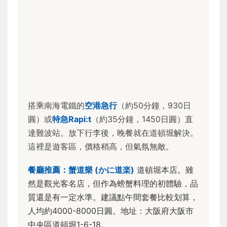
搭乘南海電鐵的
空港急行
（約50分鐘，930日
圓）或
特急Rapi:t
（約35分鐘，1450日圓）直
達難波站。放下行李後，晚餐就在道頓堀解決。
這裡是遊客區，價格稍高，但氣氛無敵。
餐廳推薦：蟹道樂 (かに道楽)
道頓堀本店。雖
然是觀光客名店，但作為螃蟹料理的初體驗，品
質還是有一定水準。建議點午間套餐比較划算，
人均約4000-8000日圓。地址：大阪府大阪市
中央區道頓堀1-6-18。