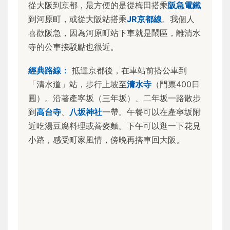
從大阪到京都，最方便的是從梅田搭乘
阪急電鐵
到河原町，或從大阪站搭乘
JR京都線
。我個人
喜歡阪急，因為河原町站下車就是鬧區，離清水
寺的公車接駁點也很近。
經典路線：
抵達京都後，在車站前搭公車到
「清水道」站，步行上坡至
清水寺
（門票400日
圓）。沿著產寧坂（三年坂）、二年坂一路散步
到
高台寺
、
八坂神社
一帶。午餐可以在產寧坂附
近吃湯豆腐料理或蕎麥麵。下午可以逛一下花見
小路，感受町家風情，傍晚再搭車回大阪。