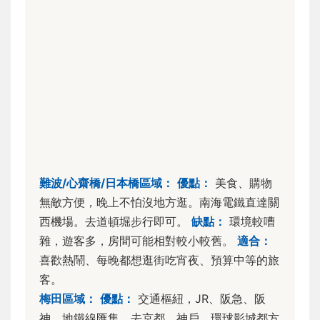
難波/心齋橋/日本橋區域：
優點：
美食、購物
無敵方便，晚上不怕沒地方逛。南海電鐵直達關
西機場。去道頓堀步行即可。
缺點：
環境較嘈
雜，遊客多，房間可能相對較小較舊。
適合：
喜歡熱鬧、每晚都想逛街吃宵夜、預算中等的旅
客。
梅田區域：
優點：
交通樞紐，JR、阪急、阪
神、地鐵線匯集，去京都、神戶、環球影城都方