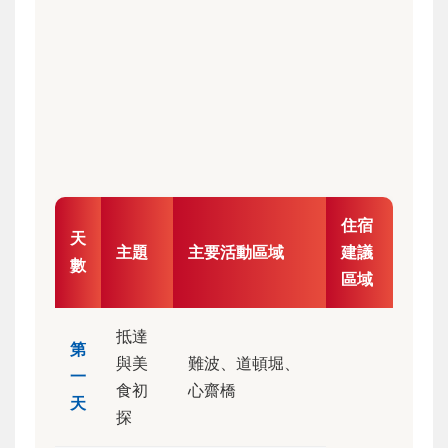
住宿
天
主題
主要活動區域
建議
數
區域
抵達
第
與美
難波、道頓堀、
一
食初
心齋橋
天
探