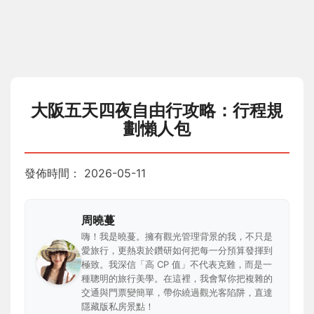
大阪五天四夜自由行攻略：行程規
劃懶人包
發佈時間：
2026-05-11
周曉蔓
嗨！我是曉蔓。擁有觀光管理背景的我，不只是
愛旅行，更熱衷於鑽研如何把每一分預算發揮到
極致。我深信「高 CP 值」不代表克難，而是一
種聰明的旅行美學。在這裡，我會幫你把複雜的
交通與門票變簡單，帶你繞過觀光客陷阱，直達
隱藏版私房景點！