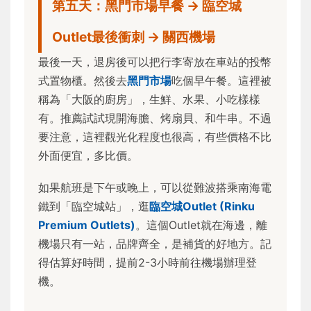
第五天：黑門市場早餐 → 臨空城
Outlet最後衝刺 → 關西機場
最後一天，退房後可以把行李寄放在車站的投幣
式置物櫃。然後去
黑門市場
吃個早午餐。這裡被
稱為「大阪的廚房」，生鮮、水果、小吃樣樣
有。推薦試試現開海膽、烤扇貝、和牛串。不過
要注意，這裡觀光化程度也很高，有些價格不比
外面便宜，多比價。
如果航班是下午或晚上，可以從難波搭乘南海電
鐵到「臨空城站」，逛
臨空城Outlet (Rinku
Premium Outlets)
。這個Outlet就在海邊，離
機場只有一站，品牌齊全，是補貨的好地方。記
得估算好時間，提前2-3小時前往機場辦理登
機。