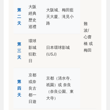
大阪
第
大阪城、梅田藍
經典
二
天大廈、滝見小
歷史
天
路
難
巡禮
波/
心齋
環球
橋 或
第
影城
日本環球影城
梅田
三
狂歡
(USJ)
天
日
京都
京都（清水寺、
第
或奈
祇園）或 奈良
四
良古
（奈良公園、東
天
都一
大寺）
日遊