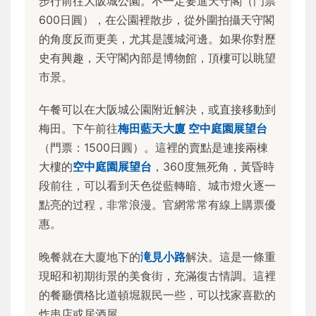
步行前往大阪城公園。不一定要進天守閣（門票
600日圓），在公園裡散步，從外圍拍攝天守閣
的角度反而更美，尤其是護城河邊。如果你對歷
史有興趣，天守閣內部是博物館，頂樓可以眺望
市景。
午餐可以在大阪城公園附近解決，或直接移動到
梅田。下午前往
梅田藍天大廈 空中庭園展望台
（門票：1500日圓）。這裡的賣點是連接兩棟
大樓的
空中庭園展望台
，360度無死角，黃昏時
段前往，可以看到天色從藍轉暗、城市燈火逐一
點亮的过程，非常浪漫。官網常常有線上購票優
惠。
晚餐就在大廈地下的
滝見小路
解決。這是一條重
現昭和初期街景的美食街，充滿復古情調。這裡
的餐廳價格比道頓堀親民一些，可以找家喜歡的
炸串店或居酒屋。