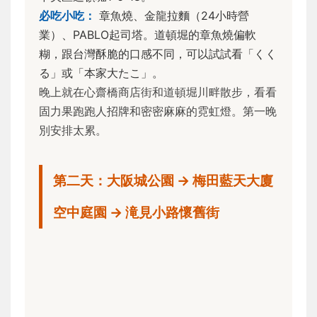
必吃小吃：
章魚燒、金龍拉麵（24小時營
業）、PABLO起司塔。道頓堀的章魚燒偏軟
糊，跟台灣酥脆的口感不同，可以試試看「くく
る」或「本家大たこ」。
晚上就在心齋橋商店街和道頓堀川畔散步，看看
固力果跑跑人招牌和密密麻麻的霓虹燈。第一晚
別安排太累。
第二天：大阪城公園 → 梅田藍天大廈
空中庭園 → 滝見小路懷舊街