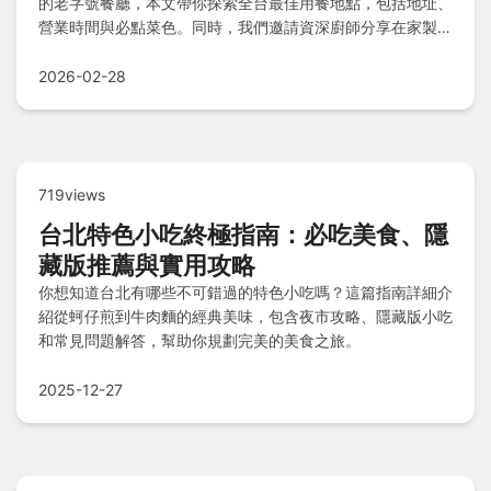
的老字號餐廳，本文帶你探索全台最佳用餐地點，包括地址、
營業時間與必點菜色。同時，我們邀請資深廚師分享在家製作
蠔油素雞的關鍵技巧，解決常見烹飪難題，讓你的素食餐桌更
加豐富。
2026-02-28
719views
台北特色小吃終極指南：必吃美食、隱
藏版推薦與實用攻略
你想知道台北有哪些不可錯過的特色小吃嗎？這篇指南詳細介
紹從蚵仔煎到牛肉麵的經典美味，包含夜市攻略、隱藏版小吃
和常見問題解答，幫助你規劃完美的美食之旅。
2025-12-27