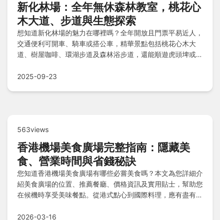
新化林場：全年無休森林教室，桃花心
木大道、步道與生態探索
想知道新化林場的魅力在哪裡嗎？全年開放且門票平易近人，
交通便利可開車、騎車或搭公車，精華景點包括桃花心木大
道、樹屋咖啡、環湖步道及森林浴步道，還能順遊虎頭埤或新
化老街，住宿推薦林場內休閒木屋，適合全家踏青放鬆！
2025-09-23
563views
香港機場美食廣場完整指南：隱藏美
食、營業時間與省錢秘訣
您知道香港機場美食廣場有哪些必嘗美食嗎？本文為您詳細介
紹美食廣場的位置、推薦餐廳、價格資訊及實用貼士，幫助您
在候機時享受美味餐點。從港式點心到國際料理，應有盡有，
並提供真實體驗分享與常見問題解答，讓您的旅程更輕鬆。
2026-03-16