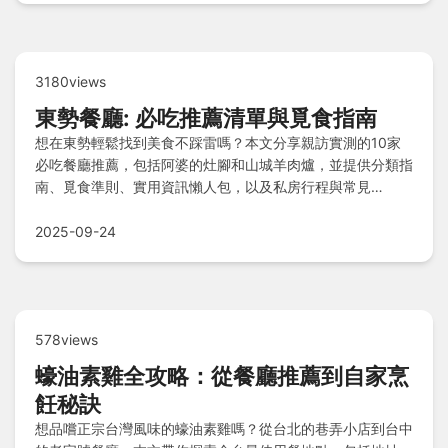
3180views
東勢餐廳: 必吃推薦清單與覓食指南
想在東勢輕鬆找到美食不踩雷嗎？本文分享親訪實測的10家
必吃餐廳推薦，包括阿婆的灶腳和山城羊肉爐，並提供分類指
南、覓食準則、實用資訊懶人包，以及私房行程與常見
Q&A，讓你的東勢美食之旅既道地又省心！
2025-09-24
578views
蠔油素雞全攻略：從餐廳推薦到自家烹
飪秘訣
想品嚐正宗台灣風味的蠔油素雞嗎？從台北的巷弄小店到台中