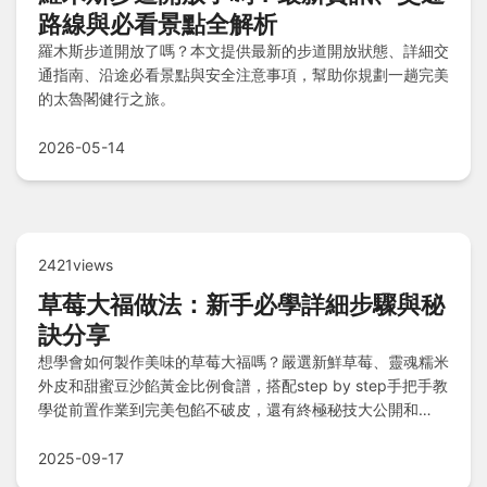
路線與必看景點全解析
羅木斯步道開放了嗎？本文提供最新的步道開放狀態、詳細交
通指南、沿途必看景點與安全注意事項，幫助你規劃一趟完美
的太魯閣健行之旅。
2026-05-14
2421views
草莓大福做法：新手必學詳細步驟與秘
訣分享
想學會如何製作美味的草莓大福嗎？嚴選新鮮草莓、靈魂糯米
外皮和甜蜜豆沙餡黃金比例食譜，搭配step by step手把手教
學從前置作業到完美包餡不破皮，還有終極秘技大公開和
Q&A破解常見疑惑，讓你輕鬆從小白變達人！
2025-09-17