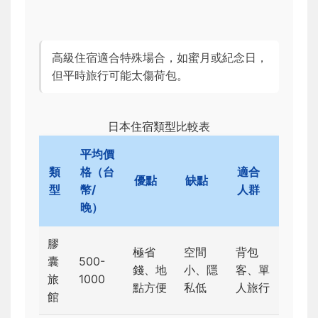
高級住宿適合特殊場合，如蜜月或紀念日，
但平時旅行可能太傷荷包。
日本住宿類型比較表
平均價
類
格（台
適合
優點
缺點
型
幣/
人群
晚）
膠
極省
空間
背包
囊
500-
錢、地
小、隱
客、單
旅
1000
點方便
私低
人旅行
館