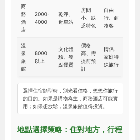
商
房間
自由
務
2000-
乾淨、
小、缺
行、商
酒
4000
近車站
乏特色
務客
店
溫
價格
文化體
情侶、
泉
8000
高、需
驗、餐
家庭特
旅
以上
提前預
點優質
殊旅行
館
訂
選擇住宿類型時，別光看價格，想想你旅行
的目的。如果是購物為主，商務酒店可能實
用；如果想放鬆，溫泉旅館值得投資。
地點選擇策略：住對地方，行程