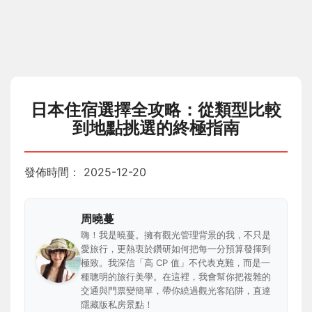
日本住宿選擇全攻略：從類型比較
到地點挑選的終極指南
發佈時間：
2025-12-20
周曉蔓
嗨！我是曉蔓。擁有觀光管理背景的我，不只是
愛旅行，更熱衷於鑽研如何把每一分預算發揮到
極致。我深信「高 CP 值」不代表克難，而是一
種聰明的旅行美學。在這裡，我會幫你把複雜的
交通與門票變簡單，帶你繞過觀光客陷阱，直達
隱藏版私房景點！