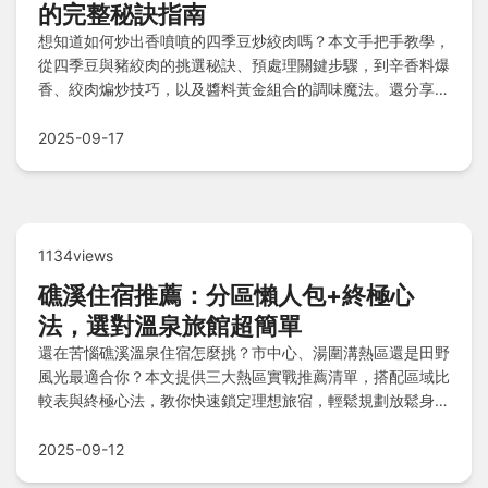
的完整秘訣指南
想知道如何炒出香噴噴的四季豆炒絞肉嗎？本文手把手教學，
從四季豆與豬絞肉的挑選秘訣、預處理關鍵步驟，到辛香料爆
香、絞肉煸炒技巧，以及醬料黃金組合的調味魔法。還分享獨
家心得、常見坑點提醒、家常版與餐廳版差異，搭配火力時間
速查表，讓你輕鬆避開失敗，端出餐廳級美味佳餚！
2025-09-17
1134views
礁溪住宿推薦：分區懶人包+終極心
法，選對溫泉旅館超簡單
還在苦惱礁溪溫泉住宿怎麼挑？市中心、湯圍溝熱區還是田野
風光最適合你？本文提供三大熱區實戰推薦清單，搭配區域比
較表與終極心法，教你快速鎖定理想旅宿，輕鬆規劃放鬆身心
的礁溪溫泉之旅！
2025-09-12