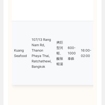
體
獨
特
當
人
會
107/13 Rang
烤巨
點
Nam Rd,
型河
600-
海
Kuang
Thanon
16:00-
蝦、
1000
新
Seafood
Phaya Thai,
02:00
酸辣
泰銖
鮮
Ratchathewi,
蝦湯
環
Bangkok
吵
但
鬧