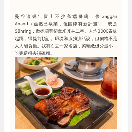
曼谷這幾年冒出不少高端餐廳，像Gaggan
Anand（雖然已歇業，但團隊有新計畫），或是
Sühring，做德國菜卻拿米其林二星。人均3000泰銖
起跳，得提前預訂。環境和服務沒話說，但價格不是
人人能負擔。我有次去一家名店，菜精緻但分量小，
吃完還得去補碗麵。