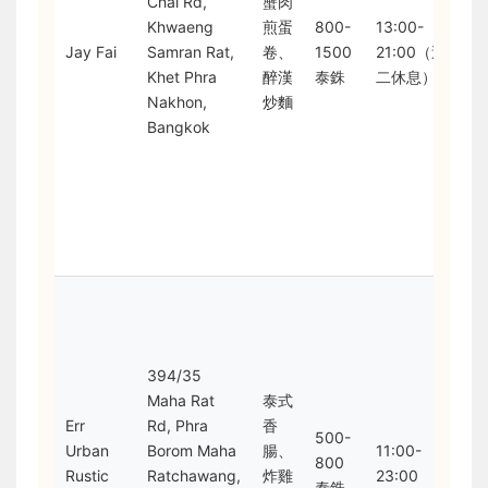
Chai Rd,
蟹肉
鏡
Khwaeng
煎蛋
800-
13:00-
菜
Jay Fai
Samran Rat,
卷、
1500
21:00（週
招
Khet Phra
醉漢
泰銖
二休息）
牌
Nakhon,
炒麵
排
Bangkok
至
兩
時
建
早
到
由
名
師
394/35
B
Maha Rat
泰式
La
Err
Rd, Phra
香
開
500-
Urban
Borom Maha
腸、
11:00-
設
800
Rustic
Ratchawang,
炸雞
23:00
走
泰銖