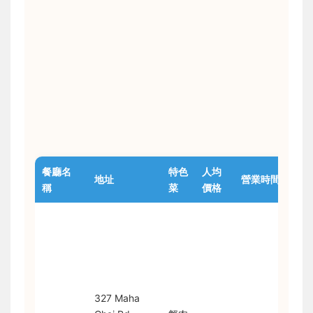
餐廳名
特色
人均
地址
營業時間
備
稱
菜
價格
米
林
星
老
娘
327 Maha
護