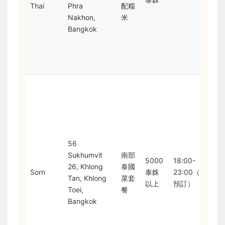
Thai
Phra
配糯
意
Nakhon,
米
菜
Bangkok
線
氛
輕
鬆
米
林
星
主
精
56
南
Sukhumvit
南部
料
5000
18:00-
26, Khlong
泰國
理
Sorn
泰銖
23:00（需
Tan, Khlong
菜套
食
以上
預訂）
Toei,
餐
講
Bangkok
究
價
高