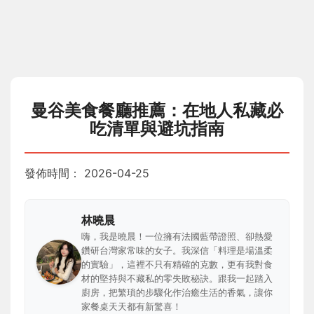
曼谷美食餐廳推薦：在地人私藏必
吃清單與避坑指南
發佈時間：
2026-04-25
林曉晨
嗨，我是曉晨！一位擁有法國藍帶證照、卻熱愛
鑽研台灣家常味的女子。我深信「料理是場溫柔
的實驗」，這裡不只有精確的克數，更有我對食
材的堅持與不藏私的零失敗秘訣。跟我一起踏入
廚房，把繁瑣的步驟化作治癒生活的香氣，讓你
家餐桌天天都有新驚喜！