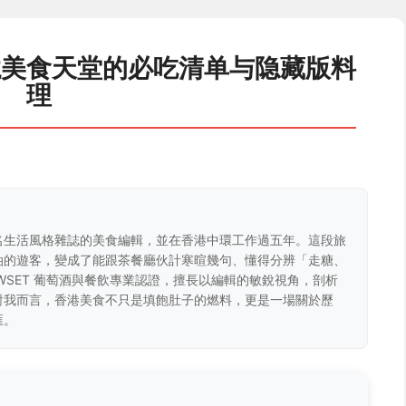
龙美食天堂的必吃清单与隐藏版料
理
名生活風格雜誌的美食編輯，並在香港中環工作過五年。這段旅
油的遊客，變成了能跟茶餐廳伙計寒暄幾句、懂得分辨「走糖、
WSET 葡萄酒與餐飲專業認證，擅長以編輯的敏銳視角，剖析
對我而言，香港美食不只是填飽肚子的燃料，更是一場關於歷
匯。