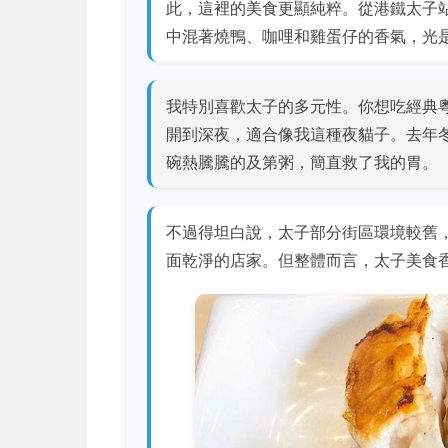
此，這裡的美食更顯純粹。從港鐵太子
中混著燒鴨、咖哩和雞蛋仔的香氣，光
我特別喜歡太子的多元性。你想吃經典粵菜
開到深夜，適合像我這種夜貓子。去年
碗熱騰騰的及第粥，簡直救了我的胃。
不過得坦白說，太子部分街區環境較舊
面乾淨的店家。但整體而言，太子美食