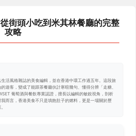
：從街頭小吃到米其林餐廳的完整
攻略
名生活風格雜誌的美食編輯，並在香港中環工作過五年。這段旅
油的遊客，變成了能跟茶餐廳伙計寒暄幾句、懂得分辨「走糖、
WSET 葡萄酒與餐飲專業認證，擅長以編輯的敏銳視角，剖析
對我而言，香港美食不只是填飽肚子的燃料，更是一場關於歷
匯。