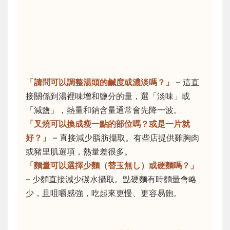
「請問可以調整湯頭的鹹度或濃淡嗎？」
– 這直
接關係到湯裡味增和鹽分的量，選「淡味」或
「減鹽」，熱量和鈉含量通常會先降一波。
「叉燒可以換成瘦一點的部位嗎？或是一片就
好？」
– 直接減少脂肪攝取。有些店提供雞胸肉
或豬里肌選項，熱量差很多。
「麵量可以選擇少麵（替玉無し）或硬麵嗎？」
– 少麵直接減少碳水攝取。點硬麵有時麵量會略
少，且咀嚼感強，吃起來更慢、更容易飽。