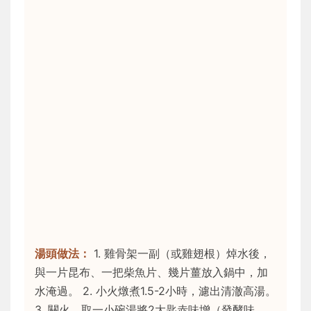
湯頭做法：
1. 雞骨架一副（或雞翅根）焯水後，
與一片昆布、一把柴魚片、幾片薑放入鍋中，加
水淹過。 2. 小火燉煮1.5-2小時，濾出清澈高湯。
3. 關火，取一小碗湯將2大匙赤味增（發酵味