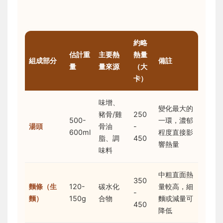
約略
估計重
主要熱
熱量
組成部分
備註
量
量來源
（大
卡）
味增、
變化最大的
豬骨/雞
250
500-
一環，濃郁
湯頭
骨油
-
600ml
程度直接影
脂、調
450
響熱量
味料
中粗直面熱
350
麵條（生
120-
碳水化
量較高，細
-
麵）
150g
合物
麵或減量可
450
降低