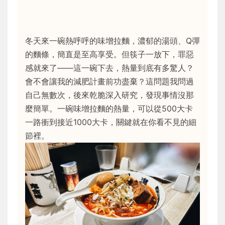
冬天來一碗熱呼呼的味增拉麵，濃郁的湯頭、Q彈
的麵條，簡直是至高享受。但筷子一放下，罪惡
感就來了——這一碗下去，熱量到底有多驚人？
會不會讓我的減肥計畫前功盡棄？這問題我問過
自己無數次，後來乾脆深入研究，發現事情沒那
麼簡單。一碗味增拉麵的熱量，可以從500大卡
一路衝到接近1000大卡，關鍵就在你看不見的細
節裡。