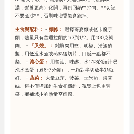
濃，營養更高）化開，再倒回鍋中拌勻。**切記
不要煮沸**，否則味增香氣會跑掉。
主食與配料：
-
麵條：
選擇蕎麥麵或低卡魔芋
麵，熱量只有普通拉麵的1/3到1/2。用100克就
夠。 -
「叉燒」：
雞胸肉用鹽、胡椒、清酒醃
製，用低溫水煮或蒸熟後切片，口感一點都不
柴。 -
溏心蛋：
用醬油、味醂、水1:1:3的滷汁浸
泡水煮蛋（煮6-7分鐘），一顆對半切放半顆就
好。 -
蔬菜：
大量豆芽、菠菜、玉米筍、海苔
絲。這不僅增加維生素和纖維，視覺上也更豐
盛，彌補減少的熱量空虛感。