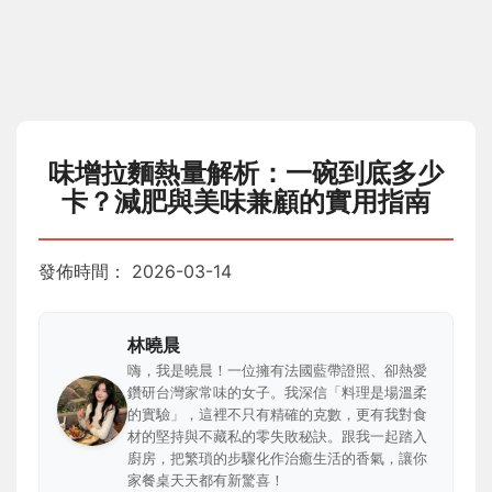
味增拉麵熱量解析：一碗到底多少
卡？減肥與美味兼顧的實用指南
發佈時間：
2026-03-14
林曉晨
嗨，我是曉晨！一位擁有法國藍帶證照、卻熱愛
鑽研台灣家常味的女子。我深信「料理是場溫柔
的實驗」，這裡不只有精確的克數，更有我對食
材的堅持與不藏私的零失敗秘訣。跟我一起踏入
廚房，把繁瑣的步驟化作治癒生活的香氣，讓你
家餐桌天天都有新驚喜！