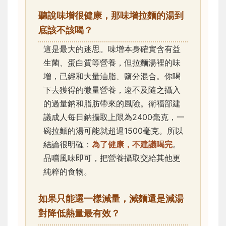
聽說味增很健康，那味增拉麵的湯到
底該不該喝？
這是最大的迷思。味增本身確實含有益
生菌、蛋白質等營養，但拉麵湯裡的味
增，已經和大量油脂、鹽分混合。你喝
下去獲得的微量營養，遠不及隨之攝入
的過量鈉和脂肪帶來的風險。衛福部建
議成人每日鈉攝取上限為2400毫克，一
碗拉麵的湯可能就超過1500毫克。所以
結論很明確：
為了健康，不建議喝完
。
品嚐風味即可，把營養攝取交給其他更
純粹的食物。
如果只能選一樣減量，減麵還是減湯
對降低熱量最有效？