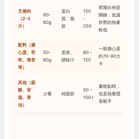
肥瘦比例是
叉燒肉
蛋白
150
60-
關鍵，低溫
（2-3
質、脂
-
80g
舒肥的熱量
片）
肪
250
較低
配料（溏
一顆溏心蛋
心蛋、筍
50-
蛋黃、
80 -
約70-90大
乾、海苔
80g
調味汁
150
卡
等）
其他（蒜
畫龍點睛，
酥、背
50 -
少量
純脂肪
也是熱量隱
脂、香
100+
形殺手
油）