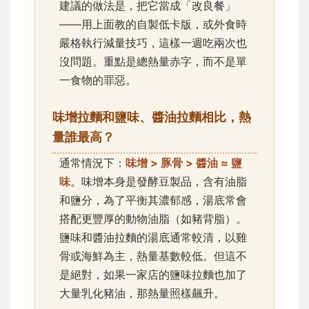
建議的做法是，把它當成「改良餐」
——用上面教的自製低卡版，或外食時
嚴格執行減量技巧，這樣一週吃兩次也
沒問題。重點是總熱量赤字，而不是單
一食物的罪惡。
味增拉麵和鹽味、醬油拉麵相比，熱
量誰最高？
通常情況下：
味增 > 豚骨 > 醬油 ≈ 鹽
味
。味增本身是發酵豆製品，含有油脂
和鹽分，為了平衡其濃郁感，湯底常會
搭配更豐厚的動物油脂（如豬背脂）。
鹽味和醬油拉麵的湯底通常較清，以雞
骨或海鮮為主，熱量基數較低。但這不
是絕對，如果一家店的鹽味拉麵也加了
大量乳化豬油，那熱量照樣飆升。