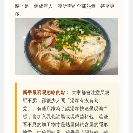
幾乎是一個成年人一餐所需的全部熱量，甚至更
多。
新手最容易忽略的點：
大家都會注意叉燒
肥不肥，卻很少人問「湯頭有沒有勾
兌」。有些店家為了讓湯頭快速呈現濃白
感，會加入乳化油脂或現成醬料包，這些
看不見的加工物才是熱量與鈉含量的隱形
地雷。純粹用豬骨、雞骨長時間熬煮，雖