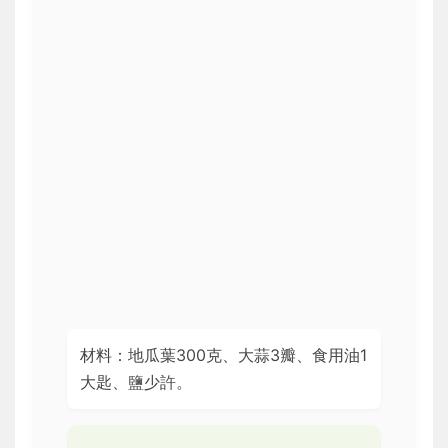
材料：地瓜葉300克、大蒜3瓣、食用油1
大匙、鹽少許。