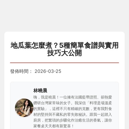
地瓜葉怎麼煮？5種簡單食譜與實用
技巧大公開
發佈時間：
2026-03-25
林曉晨
嗨，我是曉晨！一位擁有法國藍帶證照、卻熱愛
鑽研台灣家常味的女子。我深信「料理是場溫柔
的實驗」，這裡不只有精確的克數，更有我對食
材的堅持與不藏私的零失敗秘訣。跟我一起踏入
廚房，把繁瑣的步驟化作治癒生活的香氣，讓你
家餐桌天天都有新驚喜！