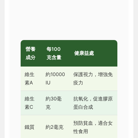
營養
每100
健康益處
成分
克含量
維生
約10000
保護視力，增強免
素A
IU
疫力
維生
約30毫
抗氧化，促進膠原
素C
克
蛋白合成
預防貧血，適合女
鐵質
約2毫克
性食用