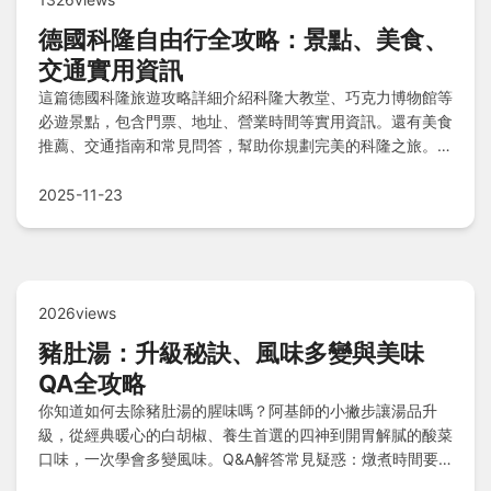
德國科隆自由行全攻略：景點、美食、
交通實用資訊
這篇德國科隆旅遊攻略詳細介紹科隆大教堂、巧克力博物館等
必遊景點，包含門票、地址、營業時間等實用資訊。還有美食
推薦、交通指南和常見問答，幫助你規劃完美的科隆之旅。從
預算到行程安排，一次解決所有疑問。
2025-11-23
2026views
豬肚湯：升級秘訣、風味多變與美味
QA全攻略
你知道如何去除豬肚湯的腥味嗎？阿基師的小撇步讓湯品升
級，從經典暖心的白胡椒、養生首選的四神到開胃解膩的酸菜
口味，一次學會多變風味。Q&A解答常見疑惑：燉煮時間要
多久？壓力鍋可行嗎？懷孕或坐月子時能不能喝？有沒有禁