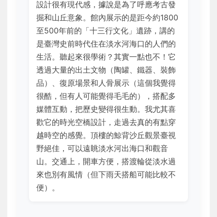
設計很有現代感，據說是為了呼應考古發
掘和山丘意象。館內展示的是距今約1800
至500年前的「十三行文化」遺跡，講的
是臺灣史前時代住在淡水河海口的人們的
生活。聽起來很學術？其實一點也不！它
透過大量的出土文物（陶罐、鐵器、裝飾
品）、復原場景和人骨展示（這個我覺得
很酷，但有人可能覺得毛毛的），搭配多
媒體互動，把歷史變得很生動。我尤其喜
歡它的時光空橋設計，走過去真的有點穿
越時空的感覺。頂樓的鯨背沙丘觀景臺視
野絕佳，可以遠眺淡水河出海口和觀音
山。交通上，開車方便，搭渡輪從淡水過
來也別有風情（但下雨天搭船可能比較不
便）。