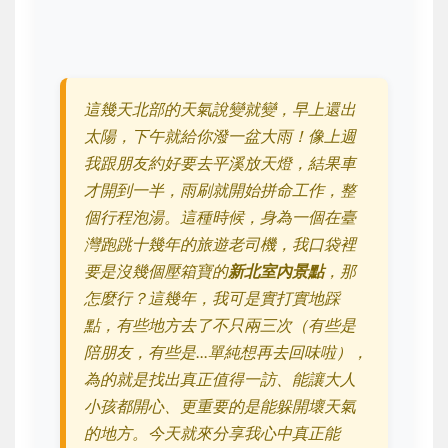
這幾天北部的天氣說變就變，早上還出
太陽，下午就給你潑一盆大雨！像上週
我跟朋友約好要去平溪放天燈，結果車
才開到一半，雨刷就開始拼命工作，整
個行程泡湯。這種時候，身為一個在臺
灣跑跳十幾年的旅遊老司機，我口袋裡
要是沒幾個壓箱寶的
新北室內景點
，那
怎麼行？這幾年，我可是實打實地踩
點，有些地方去了不只兩三次（有些是
陪朋友，有些是...單純想再去回味啦），
為的就是找出真正值得一訪、能讓大人
小孩都開心、更重要的是能躲開壞天氣
的地方。今天就來分享我心中真正能