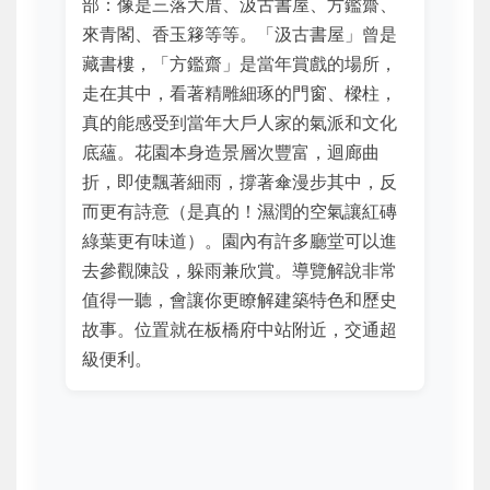
部：像是三落大厝、汲古書屋、方鑑齋、
來青閣、香玉簃等等。「汲古書屋」曾是
藏書樓，「方鑑齋」是當年賞戲的場所，
走在其中，看著精雕細琢的門窗、樑柱，
真的能感受到當年大戶人家的氣派和文化
底蘊。花園本身造景層次豐富，迴廊曲
折，即使飄著細雨，撐著傘漫步其中，反
而更有詩意（是真的！濕潤的空氣讓紅磚
綠葉更有味道）。園內有許多廳堂可以進
去參觀陳設，躲雨兼欣賞。導覽解說非常
值得一聽，會讓你更瞭解建築特色和歷史
故事。位置就在板橋府中站附近，交通超
級便利。