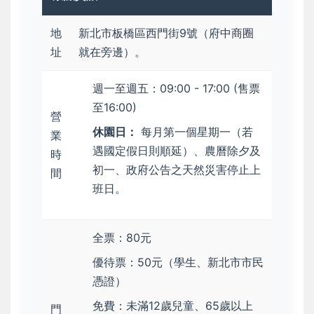
地
新北市板橋區西門街9號（府中商圈
址
就在旁邊）。
週一至週五：09:00 - 17:00 (售票
至16:00)
營
休園日：
每月第一個星期一（若
業
遇國定假日則順延）、農曆除夕及
時
初一、政府公告之天然災害停止上
間
班日。
全票：80元
優待票：50元（學生、新北市市民
憑證）
免費：未滿12歲兒童、65歲以上
門