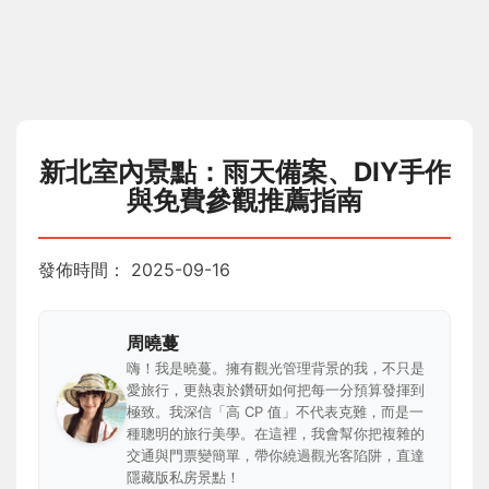
新北室內景點：雨天備案、DIY手作
與免費參觀推薦指南
發佈時間：
2025-09-16
周曉蔓
嗨！我是曉蔓。擁有觀光管理背景的我，不只是
愛旅行，更熱衷於鑽研如何把每一分預算發揮到
極致。我深信「高 CP 值」不代表克難，而是一
種聰明的旅行美學。在這裡，我會幫你把複雜的
交通與門票變簡單，帶你繞過觀光客陷阱，直達
隱藏版私房景點！