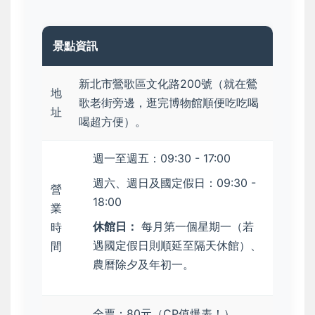
景點資訊
新北市鶯歌區文化路200號（就在鶯
地
歌老街旁邊，逛完博物館順便吃吃喝
址
喝超方便）。
週一至週五：09:30 - 17:00
週六、週日及國定假日：09:30 -
營
18:00
業
休館日：
每月第一個星期一（若
時
遇國定假日則順延至隔天休館）、
間
農曆除夕及年初一。
全票：80元（CP值爆表！）