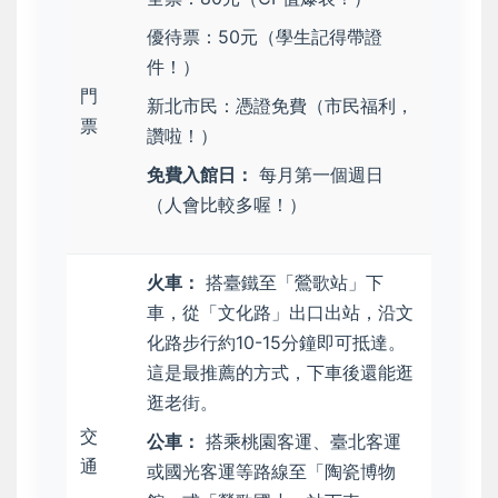
優待票：50元（學生記得帶證
件！）
門
新北市民：憑證免費（市民福利，
票
讚啦！）
免費入館日：
每月第一個週日
（人會比較多喔！）
火車：
搭臺鐵至「鶯歌站」下
車，從「文化路」出口出站，沿文
化路步行約10-15分鐘即可抵達。
這是最推薦的方式，下車後還能逛
逛老街。
交
公車：
搭乘桃園客運、臺北客運
通
或國光客運等路線至「陶瓷博物