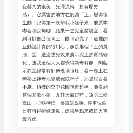
瓷器真的很美，光澤流轉，超有歷史
感）。它厲害的地方在於讓「土」變得很
生動！記得第一次帶我小姪子來，他原本
嘟著嘴說無聊，結果一進兒童體驗室，看
到可以自己捏陶土，眼睛都亮了！這裡的
互動設計真的很用心，像是那個「土的展
演」區，透過聲光效果展示泥土的質感變
化，連我這個大人都覺得新奇有趣。陶藝
示範區經常有師傅現場拉坯，看一塊土在
轉盤上神奇地變成碗或杯子，那過程百看
不厭。頂樓的空中花園視野超棒，能看到
整個鶯歌小鎮，尤其天氣好時，遠眺三峽
鳶山，心曠神怡。要說缺點嘛...停車位假
日有時得碰碰運氣，建議早點來或搭火車
最方便。