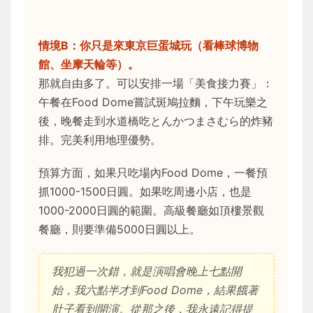
情境B：你只是來東京巨蛋城玩（看棒球博物
館、坐摩天輪等）。
那就自由多了。可以安排一場「美食接力賽」：
午餐在Food Dome嘗試斑鳩拉麵，下午玩樂之
後，晚餐走到水道橋吃とんかつまさむら的炸豬
排。完美利用地理優勢。
預算方面，如果只吃場內Food Dome，一餐預
抓1000-1500日圓。如果吃周邊小店，也是
1000-2000日圓的範圍。高級餐廳如頂樓景觀
餐廳，則要準備5000日圓以上。
我犯過一次錯，就是演唱會晚上七點開
始，我六點半才到Food Dome，結果餓著
肚子看到開演。從那之後，我永遠記得提