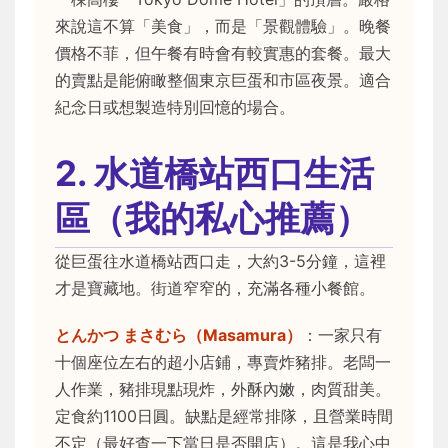
來說這不算「美食」，而是「景觀體驗」。晚餐
價格不菲，但午餐有時會有較實惠的套餐。最大
的賣點是能俯瞰整個東京巨蛋和市區夜景。適合
紀念日或想製造特別回憶的場合。
2. 水道橋站西口生活
區（我的私心推薦）
從巨蛋往水道橋站西口走，大約3-5分鐘，這裡
才是寶藏地。街道窄窄的，充滿各種小餐館。
とんかつ まさむら（Masamura）
：一家只有
十個座位左右的超小店鋪，專賣炸豬排。老闆一
人作業，豬排現點現炸，外酥內嫩，肉質甜美。
定食約1100日圓。缺點是經常排隊，且營業時間
不定（最好查一下當日是否開店）。這是我心中