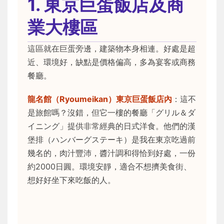
1. 東京巨蛋飯店及商
業大樓區
這區就在巨蛋旁邊，建築物本身相連。好處是超
近、環境好，缺點是價格偏高，多為宴客或商務
餐廳。
龍名館（Ryoumeikan）東京巨蛋飯店內
：這不
是旅館嗎？沒錯，但它一樓的餐廳「グリル＆ダ
イニング」提供非常經典的日式洋食。他們的漢
堡排（ハンバーグステーキ）是我在東京吃過前
幾名的，肉汁豐沛，醬汁調和得恰到好處，一份
約2000日圓。環境安靜，適合不想擠美食街、
想好好坐下來吃飯的人。