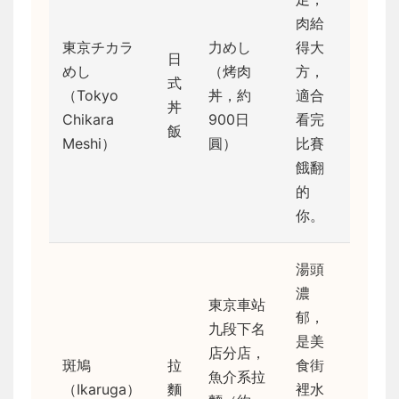
肉給
東京チカラ
力めし
得大
日
めし
（烤肉
方，
式
（Tokyo
丼，約
適合
丼
Chikara
900日
看完
飯
Meshi）
圓）
比賽
餓翻
的
你。
湯頭
濃
東京車站
郁，
九段下名
是美
店分店，
斑鳩
拉
食街
魚介系拉
（Ikaruga）
麵
裡水