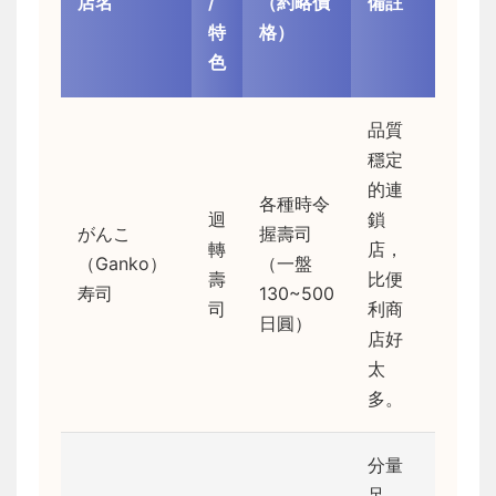
店名
/
（約略價
備註
特
格）
色
品質
穩定
的連
各種時令
迴
鎖
がんこ
握壽司
轉
店，
（Ganko）
（一盤
壽
比便
寿司
130~500
司
利商
日圓）
店好
太
多。
分量
足，