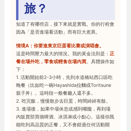
旅？
知道了有哪些店，接下來就是實戰。你的行程會
因為「是否進場看活動」而有巨大差異。
情境A：你要進東京巨蛋看比賽或演唱會。
這是時間壓力最大的情況。我的黃金法則是：
正
餐在場外吃，零食或輕食在場內買
。具體操作如
下：
1. 活動開始前2-3小時，先到水道橋站西口區吃
晚餐（比如吃一碗Hayashida拉麵或Toritsune
親子丼）。這時段一般餐廳人還不多。
2. 吃完飯，慢慢散步去巨蛋，時間綽綽有餘。
3. 進場後，如果中場休息或感到嘴饞，再到場
內販賣部買個啤酒、冰淇淋或小點心。這樣你既
能吃到高品質的正餐，又不會錯過任何活動開