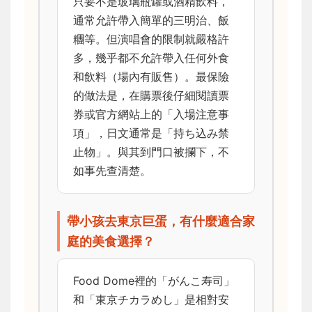
只要不是玻璃瓶罐或酒精飲料，
通常允許帶入簡單的三明治、飯
糰等。但演唱會的限制就嚴格許
多，幾乎都不允許帶入任何外食
和飲料（場內有販售）。最保險
的做法是，在購票後仔細閱讀票
券或官方網站上的「入場注意事
項」，日文通常是「持ち込み禁
止物」。與其到門口被攔下，不
如事先查清楚。
帶小孩去東京巨蛋，有什麼適合家
庭的美食選擇？
Food Dome裡的「がんこ寿司」
和「東京チカラめし」是相對安