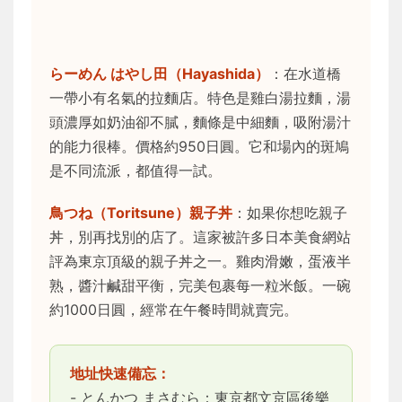
らーめん はやし田（Hayashida）
：在水道橋
一帶小有名氣的拉麵店。特色是雞白湯拉麵，湯
頭濃厚如奶油卻不膩，麵條是中細麵，吸附湯汁
的能力很棒。價格約950日圓。它和場內的斑鳩
是不同流派，都值得一試。
鳥つね（Toritsune）親子丼
：如果你想吃親子
丼，別再找別的店了。這家被許多日本美食網站
評為東京頂級的親子丼之一。雞肉滑嫩，蛋液半
熟，醬汁鹹甜平衡，完美包裹每一粒米飯。一碗
約1000日圓，經常在午餐時間就賣完。
地址快速備忘：
- とんかつ まさむら：東京都文京區後樂