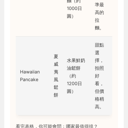
麵（約
準最
1000日
高的
圓）
拉
麵。
甜點
選
夏
水果鮮奶
擇，
威
油鬆餅
拍照
Hawaiian
夷
（約
好
Pancake
風
1200日
看，
鬆
圓）
但價
餅
格稍
高。
看完表格，你可能會問：哪家最值得排？