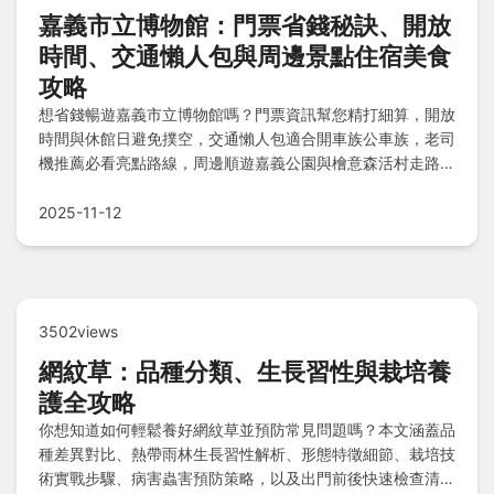
嘉義市立博物館：門票省錢秘訣、開放
時間、交通懶人包與周邊景點住宿美食
攻略
想省錢暢遊嘉義市立博物館嗎？門票資訊幫您精打細算，開放
時間與休館日避免撲空，交通懶人包適合開車族公車族，老司
機推薦必看亮點路線，周邊順遊嘉義公園與檜意森活村走路就
到，住宿選嘉義亮點旅店鄰近方便，美食地圖涵蓋火雞肉飯涼
麵草魚湯，讓您輕鬆規劃一日遊！
2025-11-12
3502views
網紋草：品種分類、生長習性與栽培養
護全攻略
你想知道如何輕鬆養好網紋草並預防常見問題嗎？本文涵蓋品
種差異對比、熱帶雨林生長習性解析、形態特徵細節、栽培技
術實戰步驟、病害蟲害預防策略，以及出門前後快速檢查清