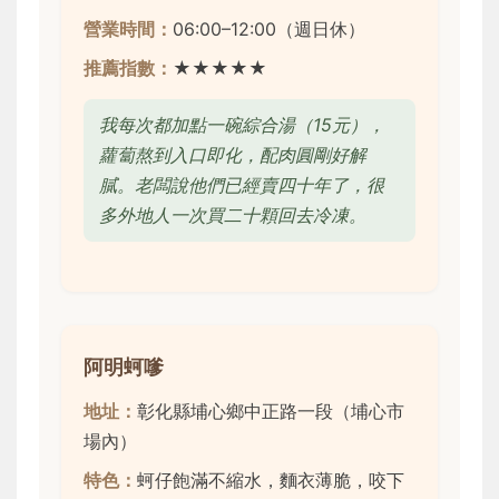
營業時間：
06:00–12:00（週日休）
推薦指數：
★★★★★
我每次都加點一碗綜合湯（15元），
蘿蔔熬到入口即化，配肉圓剛好解
膩。老闆說他們已經賣四十年了，很
多外地人一次買二十顆回去冷凍。
阿明蚵嗲
地址：
彰化縣埔心鄉中正路一段（埔心市
場內）
特色：
蚵仔飽滿不縮水，麵衣薄脆，咬下