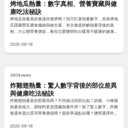
烤地瓜熱量：數字真相、營養寶藏與健
康吃法秘訣
烤地瓜熱量真的會讓你發胖嗎？別只盯著熱量數字，原來烤地
瓜隱藏豐富膳食纖維與維生素，本文徹底拆解熱量背後的真
相，大公開營養價值，教你怎麼聰明吃出暖胃不暖腰的健康秘
訣，享受溫暖美味又無負擔！
2025-09-16
3604views
炸雞翅熱量：驚人數字背後的部位差異
與健康吃法秘訣
炸雞翅熱量真的那麼高嗎？不同做法與部位如二節翅、小棒腿
熱量差很大，調味料更是隱藏熱量炸彈！除了驚人數字，炸雞
翅還有蛋白質等營養價值嗎？脂肪爭議點在哪？聰明選擇外
食、居家自製或搭配秘訣，教你如何享受炸雞翅同時減輕身體
負擔！
2025-09-16