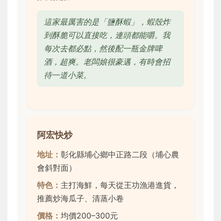
這家最厲害的是「鹽酥蝦」，蝦殼炸
到酥脆可以直接吃，連頭都能嚼。我
每次去都必點，然後配一瓶金牌啤
酒，超爽。老闆娘很豪邁，有時會招
待一道小菜。
阿宏快炒
地址：
彰化縣埔心鄉中正路二段（埔心農
會斜對面）
特色：
主打海鮮，每天從王功漁港進貨，
推薦炒海瓜子、清蒸小卷
價格：
均價200–300元