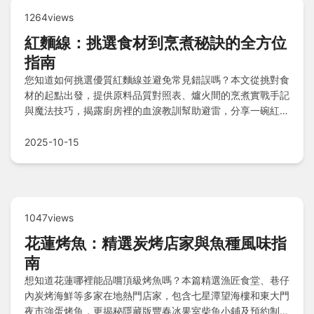
1264views
紅麵線：挑選食材到烹煮秘訣的全方位
指南
您知道如何挑選優質紅麵線並避免常見錯誤嗎？本文從挑對食
材的起點出發，提供原料品質對照表、爐火間的烹煮實戰手記
與魔法技巧，揭露廚房裡的血淚教訓幫助避雷，分享一碗紅麵
線的百樣風情口袋名單，並解答愛好者Q&A，讓您輕鬆掌握
美味秘訣。
2025-10-15
1047views
花蓮烤魚：精選炭烤店家與魚種風味指
南
想知道花蓮哪裡能品嚐頂級烤魚嗎？本篇精選漁匠食堂、巷仔
內炭烤海鮮等多家在地熱門店家，包含七星潭望海樓和東大門
夜市強蛋烤魚，更揭秘隱藏版豐春冰果室柴魚小鋪及預約制海