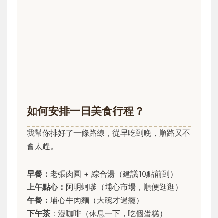
如何安排一日美食行程？
我幫你排好了一條路線，從早吃到晚，順路又不
會太趕。
早餐：
老張肉圓 + 綜合湯（建議10點前到）
上午點心：
阿明蚵嗲（埔心市場，順便逛逛）
午餐：
埔心牛肉麵（大碗才過癮）
下午茶：
漫咖啡（休息一下，吃個蛋糕）