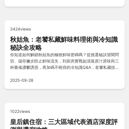
3424views
秋姑魚：老饕私藏鮮味料理術與冷知識
秘訣全攻略
你知道如何解鎖秋姑魚的極致鮮味密碼嗎？從挑選秘訣望聞問
切、儲存撇步防止鮮味流失，到廚房實戰如清蒸原汁原味與三
杯臺魂濃鬱誘惑，再加碼不曉得的冷知識Q&A，老饕私藏技
巧一次公開！
2025-09-28
1022views
皇后鎮住宿：三大區域代表酒店深度評