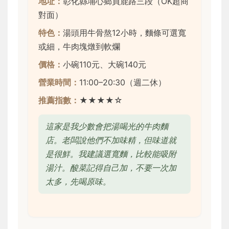
地址：
彰化縣埔心鄉員鹿路三段（OK超商
對面）
特色：
湯頭用牛骨熬12小時，麵條可選寬
或細，牛肉塊燉到軟爛
價格：
小碗110元、大碗140元
營業時間：
11:00–20:30（週二休）
推薦指數：
★★★★☆
這家是我少數會把湯喝光的牛肉麵
店。老闆說他們不加味精，但味道就
是很鮮。我建議選寬麵，比較能吸附
湯汁。酸菜記得自己加，不要一次加
太多，先喝原味。