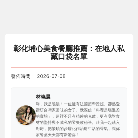
彰化埔心美食餐廳推薦：在地人私
藏口袋名單
發佈時間：
2026-07-08
林曉晨
嗨，我是曉晨！一位擁有法國藍帶證照、卻熱愛
鑽研台灣家常味的女子。我深信「料理是場溫柔
的實驗」，這裡不只有精確的克數，更有我對食
材的堅持與不藏私的零失敗秘訣。跟我一起踏入
廚房，把繁瑣的步驟化作治癒生活的香氣，讓你
家餐桌天天都有新驚喜！