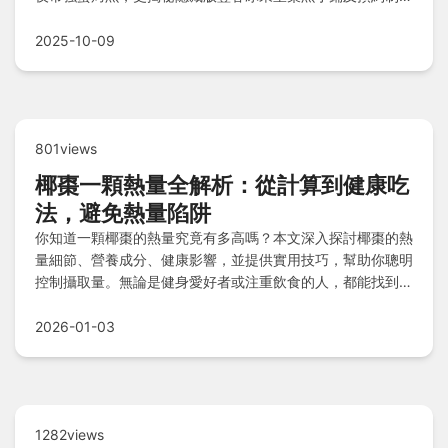
人私廚。還提供烤魚控經驗總結、常見魚種風味表格，以及實
用Q&A解答疑問，助你輕鬆規劃花蓮海鮮美食之旅。
2025-10-09
801views
椰棗一顆熱量全解析：從計算到健康吃
法，避免熱量陷阱
你知道一顆椰棗的熱量究竟有多高嗎？本文深入探討椰棗的熱
量細節、營養成分、健康影響，並提供實用技巧，幫助你聰明
控制攝取量。無論是健身愛好者或注重飲食的人，都能找到完
整指南，解決關於椰棗熱量的所有疑問。
2026-01-03
1282views