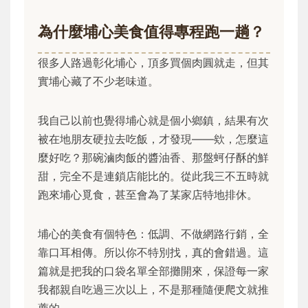
為什麼埔心美食值得專程跑一趟？
很多人路過彰化埔心，頂多買個肉圓就走，但其
實埔心藏了不少老味道。
我自己以前也覺得埔心就是個小鄉鎮，結果有次
被在地朋友硬拉去吃飯，才發現——欸，怎麼這
麼好吃？那碗滷肉飯的醬油香、那盤蚵仔酥的鮮
甜，完全不是連鎖店能比的。從此我三不五時就
跑來埔心覓食，甚至會為了某家店特地排休。
埔心的美食有個特色：低調、不做網路行銷，全
靠口耳相傳。所以你不特別找，真的會錯過。這
篇就是把我的口袋名單全部攤開來，保證每一家
我都親自吃過三次以上，不是那種隨便爬文就推