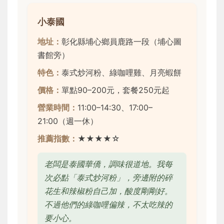
小泰國
地址：
彰化縣埔心鄉員鹿路一段（埔心圖
書館旁）
特色：
泰式炒河粉、綠咖哩雞、月亮蝦餅
價格：
單點90–200元，套餐250元起
營業時間：
11:00–14:30、17:00–
21:00（週一休）
推薦指數：
★★★★☆
老闆是泰國華僑，調味很道地。我每
次必點「泰式炒河粉」，旁邊附的碎
花生和辣椒粉自己加，酸度剛剛好。
不過他們的綠咖哩偏辣，不太吃辣的
要小心。