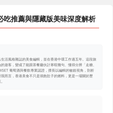
必吃推薦與隱藏版美味深度解析
名生活風格雜誌的美食編輯，並在香港中環工作過五年。這段旅
油的遊客，變成了能跟茶餐廳伙計寒暄幾句、懂得分辨「走糖、
WSET 葡萄酒與餐飲專業認證，擅長以編輯的敏銳視角，剖析
對我而言，香港美食不只是填飽肚子的燃料，更是一場關於歷
匯。