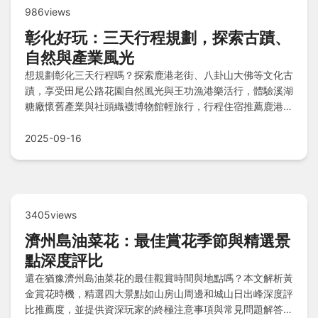
986views
彰化好玩：三天行程規劃，探索古蹟、
自然與產業風光
想規劃彰化三天行程嗎？探索鹿港老街、八卦山大佛等文化古
蹟，享受田尾公路花園自然風光與王功漁港樂活行，體驗溪湖
糖廠懷舊產業與社頭織襪博物館輕旅行，行程住宿推薦鹿港民
宿、彰化市飯店和田尾旅宿，讓你玩遍彰化經典景點！
2025-09-16
3405views
濟州島油菜花：最佳賞花季節與精選景
點深度評比
還在猶豫濟州島油菜花的最佳觀賞時間與地點嗎？本文解析黃
金賞花時機，精選四大景點如山房山周邊和城山日出峰深度評
比推薦度，並提供資深玩家的終極注意事項與常見問題解答，