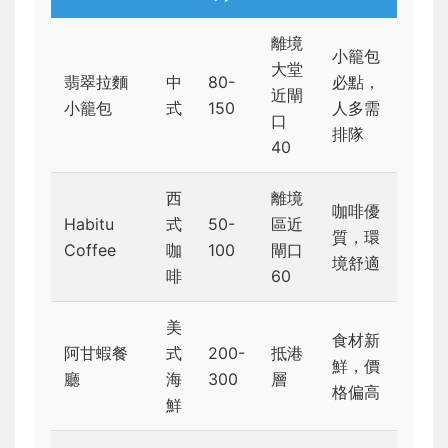
離境
小籠包
大堂
翡翠拉麵
中
80-
必點，
近閘
小籠包
式
150
人多需
口
排隊
40
西
離境
咖啡優
Habitu
式
50-
區近
質，環
Coffee
咖
100
閘口
境舒適
啡
60
美
食材新
阿甘蝦餐
式
200-
抵港
鮮，價
廳
海
300
層
格偏高
鮮