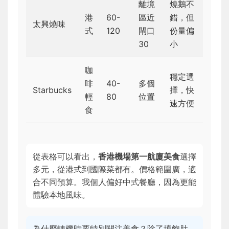
離境
燒鵝不
港
60-
區近
錯，但
太興燒味
式
120
閘口
份量偏
30
小
咖
穩定選
啡
40-
多個
Starbucks
擇，快
輕
80
位置
速方便
食
從表格可以看出，
香港機場第一航廈美食
選擇
多元，從港式到國際菜都有。價格範圍廣，適
合不同預算。我個人偏好中式餐廳，因為更能
體驗本地風味。
為什麼轉機時要特別關注美食？除了填飽肚