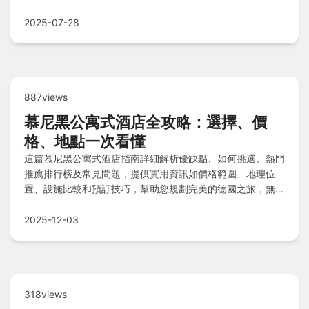
包括花期尾聲是否值得、避開人潮拍攝技巧等，讓您輕鬆規劃
完美賞花行程。
2025-07-28
887views
慕尼黑公寓式酒店全攻略：選擇、價
格、地點一次看懂
這篇慕尼黑公寓式酒店指南詳細解析優缺點、如何挑選、熱門
推薦排行榜及常見問題，提供實用資訊如價格範圍、地理位
置、設施比較和預訂技巧，幫助您規劃完美的德國之旅，無論
是家庭旅遊或商務出行都能找到適合的住宿選擇。
2025-12-03
318views