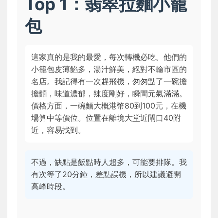
Top 1：翡翠拉麵小籠
包
這家真的是我的最愛，每次轉機必吃。他們的
小籠包皮薄餡多，湯汁鮮美，絕對不輸市區的
名店。我記得有一次趕飛機，匆匆點了一碗擔
擔麵，味道濃郁，辣度剛好，瞬間元氣滿滿。
價格方面，一碗麵大概港幣80到100元，在機
場算中等價位。位置在離境大堂近閘口40附
近，容易找到。
不過，缺點是飯點時人超多，可能要排隊。我
有次等了20分鐘，差點誤機，所以建議避開
高峰時段。