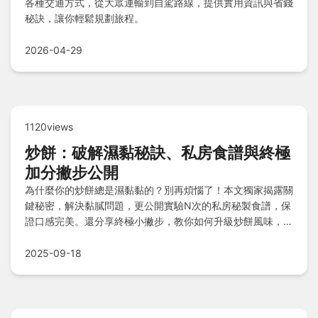
各種交通方式，從大眾運輸到自駕路線，提供實用資訊與省錢
秘訣，讓你輕鬆規劃旅程。
2026-04-29
1120views
炒餅：破解濕黏秘訣、私房食譜與終極
加分撇步公開
為什麼你的炒餅總是濕黏黏的？別再煩惱了！本文獨家揭露關
鍵秘密，解決黏膩問題，更公開實驗N次的私房秘製食譜，保
證口感完美。還分享終極小撇步，教你如何升級炒餅風味，並
透過Q&A單元破解常見迷思，讓新手老手都能輕鬆掌握餐廳
級技巧，一次搞定所有疑問！
2025-09-18