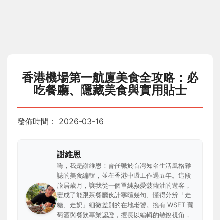
香港機場第一航廈美食全攻略：必
吃餐廳、隱藏美食與實用貼士
發佈時間：
2026-03-16
謝維恩
嗨，我是謝維恩！曾任職於台灣知名生活風格雜
誌的美食編輯，並在香港中環工作過五年。這段
旅居歲月，讓我從一個單純熱愛菠蘿油的遊客，
變成了能跟茶餐廳伙計寒暄幾句、懂得分辨「走
糖、走奶」細微差別的在地老饕。擁有 WSET 葡
萄酒與餐飲專業認證，擅長以編輯的敏銳視角，