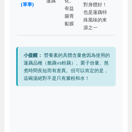
蓮藕
化、
(單寧)
對身體好！
有益
也是蓮藕特
腸胃
殊風味的來
黏膜
源之一
小提醒：
營養素的具體含量會因為使用的
蓮藕品種（脆藕vs粉藕）、栗子份量、熬
煮時間長短而有差異。但可以肯定的是，
這碗湯絕對不是只有澱粉和水！