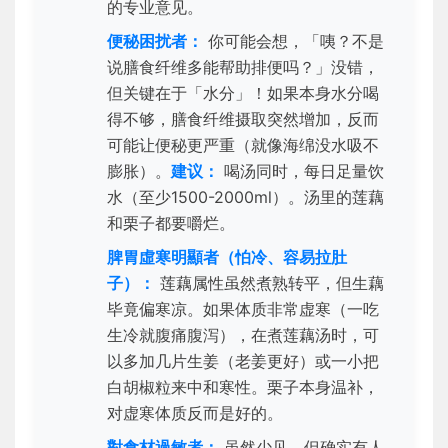
的专业意见。
便秘困扰者：
你可能会想，「咦？不是
说膳食纤维多能帮助排便吗？」没错，
但关键在于「水分」！如果本身水分喝
得不够，膳食纤维摄取突然增加，反而
可能让便秘更严重（就像海绵没水吸不
膨胀）。
建议：
喝汤同时，每日足量饮
水（至少1500-2000ml）。汤里的莲藕
和栗子都要嚼烂。
脾胃虛寒明顯者（怕冷、容易拉肚
子）：
莲藕属性虽然煮熟转平，但生藕
毕竟偏寒凉。如果体质非常虚寒（一吃
生冷就腹痛腹泻），在煮莲藕汤时，可
以多加几片生姜（老姜更好）或一小把
白胡椒粒来中和寒性。栗子本身温补，
对虚寒体质反而是好的。
對食材過敏者：
虽然少见，但确实有人