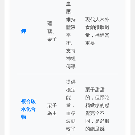
血
壓、
維持
現代人常外
蓮
體液
食鈉攝取過
鉀
藕、
平
量，補鉀蠻
栗子
衡、
重要
支持
神經
傳導
提供
穩定
栗子甜甜
能
的，但跟吃
複合碳
栗子
量，
精緻糖的感
水化合
為主
血糖
覺完全不
物
波動
同，是舒服
較平
的飽足感