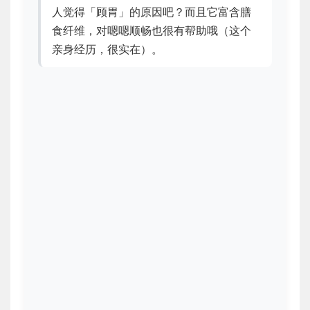
人觉得「顾胃」的原因吧？而且它富含膳
食纤维，对嗯嗯顺畅也很有帮助哦（这个
亲身经历，很实在）。