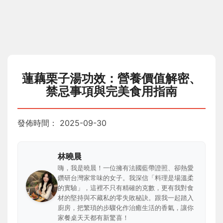
蓮藕栗子湯功效：營養價值解密、
禁忌事項與完美食用指南
發佈時間：
2025-09-30
林曉晨
嗨，我是曉晨！一位擁有法國藍帶證照、卻熱愛
鑽研台灣家常味的女子。我深信「料理是場溫柔
的實驗」，這裡不只有精確的克數，更有我對食
材的堅持與不藏私的零失敗秘訣。跟我一起踏入
廚房，把繁瑣的步驟化作治癒生活的香氣，讓你
家餐桌天天都有新驚喜！