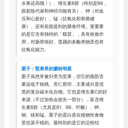
水果还高哦！）、维生素B群（特别是B6，
跟新陈代谢和神经功能有关）、钾（对血
压和心脏好）、锰（抗氧化和骨骼健
康）、还有前面提到的膳食纤维。更重要
的是它含有独特的「鞣質」，具有收敛作
用，对肠胃很好。莲藕的多酚类物质也有
抗氧化能力。
栗子：堅果界的澱粉明星
栗子虽然常被归类为坚果，但它的脂肪含
量远低于核桃、杏仁那些，主要成分是优
质的复合碳水化合物。它也是维生素C的好
来源（不过加热会损失一部分），富含维
生素B群（尤其是B1、B6、叶酸）、钾、
铜、镁和锰。栗子的蛋白质在植物性食物
里也算不错的。最特别的是它的淀粉结