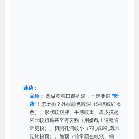
蓮藕：
品種：
想做粉糯口感的湯，一定要選
"粉
藕"
！怎麼挑？外觀顏色較深（深棕或紅褐
色）、形狀較短胖、手感較重、表皮摸起
來比較粗糙甚至有斑點（別嫌醜！這種通
常更粉）、切開孔洞較小（7孔或9孔藕常
見於粉藕）。脆藕（通常顏色較淺、細