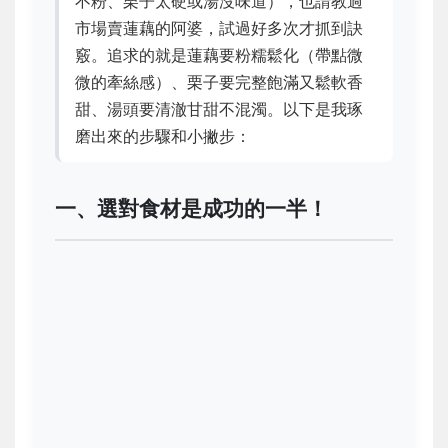
不粉、栗子太硬或湯沒味道），也請教過
市場賣蓮藕的阿婆，試過好多次才抓到訣
竅。追求的就是蓮藕要粉糯鬆化（帶點微
微的牽絲感）、栗子要完整飽滿又鬆軟香
甜、湯頭要清澈甘甜不混濁。以下是我琢
磨出來的步驟和小撇步：
一、選對食材是成功的一半！