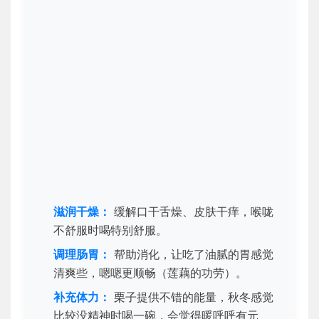
滋润干燥：
缓解口干舌燥、皮肤干痒，喉咙
不舒服时喝特别舒服。
调理肠胃：
帮助消化，让吃了油腻的胃感觉
清爽些，嗯嗯更顺畅（莲藕的功劳）。
补充体力：
栗子提供不错的能量，秋冬感觉
比较没精神时喝一碗，会觉得暖呼呼有元