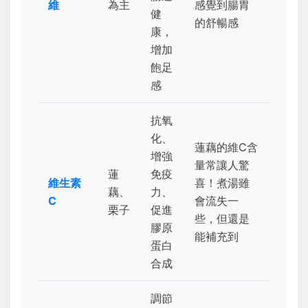
維
為主
感覺到腸胃
健
的舒暢感
康，
增加
飽足
感
抗氧
化、
蓮藕的維C含
增強
量常讓人驚
蓮
免疫
維生素
喜！煮湯雖
藕、
力、
C
會流失一
栗子
促進
些，但還是
膠原
能補充到
蛋白
合成
調節