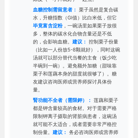
血糖控制需留意者：
栗子虽然是复合碳
水，升糖指数（GI值）比白米低，但它
毕竟富含淀粉
，一碗汤里如果栗子放很
多，整体的碳水化合物含量还是不低
的，会影响血糖。
建议：
控制栗子份量
（比如一人份放5-8颗就好），同时这碗
汤就可以部分替代当餐的主食（饭少吃
半碗到一碗）。避免额外加糖（甜味靠
栗子和莲藕本身的甜度就很够了）。糖
友建议咨询医师或营养师探讨具体份
量。
腎功能不全者（需限鉀）：
莲藕和栗子
都是钾含量较高的食材。对于需要严格
限制钾离子摄取的肾脏病患者，这碗汤
就可能不太适合，或者需要非常严格控
制份量。
建议：
务必咨询医师或营养师