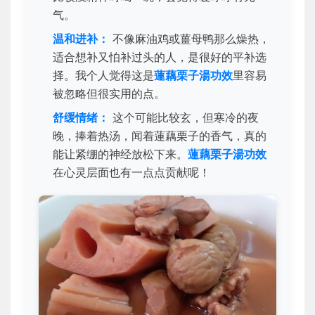
气。
温和进补：
不像麻油鸡或薑母鸭那么燥热，
适合想补又怕补过头的人，是很好的平补选
择。我个人觉得这是
蓮藕栗子湯功效
里容易
被忽略但很实用的点。
舒缓情绪：
这个可能比较玄，但寒冷的夜
晚，捧着热汤，闻着蓮藕栗子的香气，真的
能让紧绷的神经放松下来。
蓮藕栗子湯功效
在心灵层面也有一点点贡献呢！