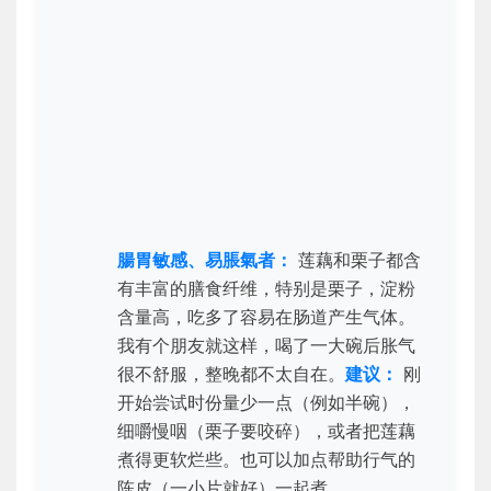
腸胃敏感、易脹氣者：
莲藕和栗子都含
有丰富的膳食纤维，特别是栗子，淀粉
含量高，吃多了容易在肠道产生气体。
我有个朋友就这样，喝了一大碗后胀气
很不舒服，整晚都不太自在。
建议：
刚
开始尝试时份量少一点（例如半碗），
细嚼慢咽（栗子要咬碎），或者把莲藕
煮得更软烂些。也可以加点帮助行气的
陈皮（一小片就好）一起煮。