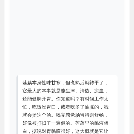
莲藕本身性味甘寒，但煮熟后就转平了，
它最大的本事就是能生津、清热、凉血，
还能健脾开胃。你知道吗？有时候工作太
忙，吃饭没胃口，或者吃多了油腻的，我
就会煲这个汤。喝完感觉肠胃特别舒畅，
好像被打扫了一遍似的。莲藕里的黏液蛋
白，据说对胃黏膜很好，这大概就是它让