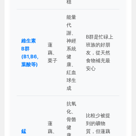
穩
能量
代
謝、
B群是忙碌上
維生素
神經
蓮
班族的好朋
B群
系統
藕、
友，從天然
(B1,B6,
健
栗子
食物補充最
葉酸等)
康、
安心
紅血
球生
成
抗氧
化、
比較少被提
骨骼
蓮
到的礦物
健
錳
藕、
質，但蓮藕
康、