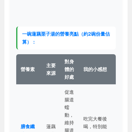
一碗蓮藕栗子湯的營養亮點（約2碗份量估
算）：
對身
主要
營養素
體的
我的小感想
來源
好處
促進
腸道
蠕
動，
吃完大餐後
維持
膳食纖
蓮藕
喝，特別能
腸道