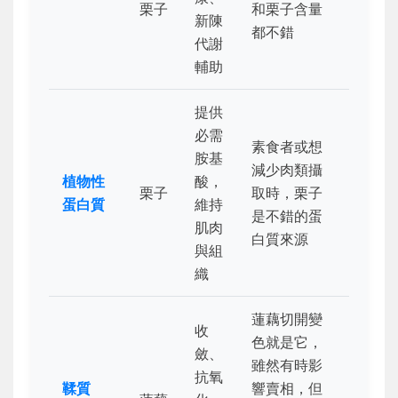
栗子
和栗子含量
新陳
都不錯
代謝
輔助
提供
必需
素食者或想
胺基
減少肉類攝
植物性
酸，
栗子
取時，栗子
蛋白質
維持
是不錯的蛋
肌肉
白質來源
與組
織
蓮藕切開變
收
色就是它，
斂、
雖然有時影
抗氧
鞣質
響賣相，但