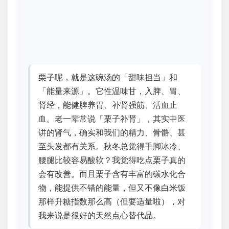
栗子呢，就是这碗汤的「甜味担当」和
「能量来源」。它性温味甘，入脾、胃、
肾经，能健脾养胃、补肾强筋、活血止
血。老一辈常说「栗子补肾」，其实中医
讲的肾气，确实和我们的精力、骨骼、甚
至头发都有关系。秋冬总觉得手脚冰冷、
腰腿比较容易酸软？我觉得吃点栗子真的
会有改善。而且栗子含有丰富的碳水化合
物，能提供不错的能量，但又不像白米饭
那样升糖指数那么高（但要适量啦），对
我来说是很好的天然点心替代品。