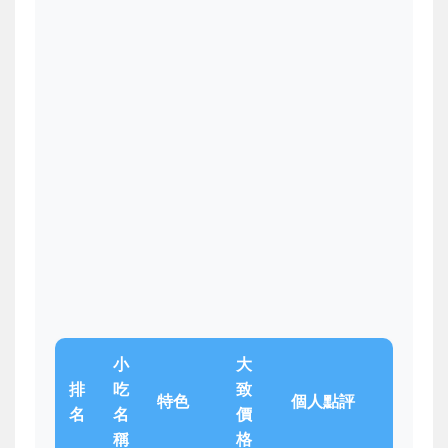
小
大
排
吃
致
特色
個人點評
名
名
價
稱
格