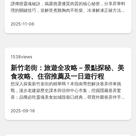
譜傳授靈魂秘訣，揭露挑選優質肉質的核心秘密，分享昇華料
理的關鍵技巧，並解答煮雞胸肉不乾柴、冷凍解凍正確方法與
燉湯濃郁清甜等常見疑問，讓您輕易烹飪出完美佳餚。
2025-11-06
1538views
新竹老街：旅遊全攻略－景點探秘、美
食攻略、住宿推薦及一日遊行程
想深入探索新竹老街的精華嗎？本指南帶您解決巷弄停車挑
戰，漫步老建築歷史課本與信仰中心市集，挖掘隱藏巷弄驚
喜；品嚐必吃靈魂美食如城隍廟口經典，尋寶外圍巷弄伴手
禮；住宿精選新竹老爺酒店等風格選項，一日遊行程規劃上午
古蹟巡禮、下午悠閒時光，Q&A解答最佳時間、嬰兒車輪椅
2025-09-16
友善度及暗街仔歷史典故，輕鬆體驗風城魅力！