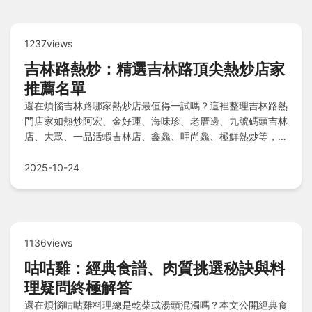
1237views
吉林路熱炒：精選吉林路頂尖熱炒店家
推薦名單
還在煩惱吉林路哪家熱炒店最值得一試嗎？這裡整理吉林路熱
門店家如熱炒阿宏、金好運、海味珍、老厝邊、九號碼頭吉林
店、大眾、一品活蝦吉林店、鑫鱻、呷尚鱻、極鮮熱炒等，提
供新鮮海鮮、多樣料理與熱鬧氣氛，滿足聚餐需求，享受道地
台灣熱炒風味與歡樂時光！
2025-10-24
1136views
咕咕雞：經典食譜、肉質挑選秘訣與料
理疑問終極解答
還在煩惱咕咕雞料理總是乾柴或湯頭混濁嗎？本文公開經典食