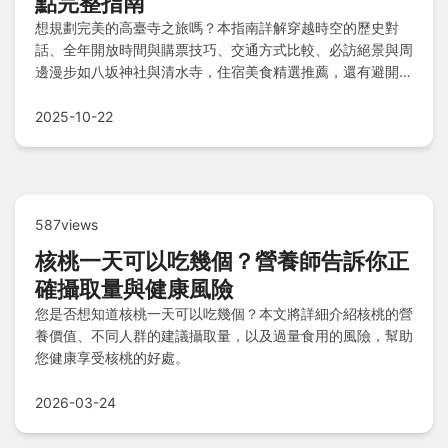
點完整指南
想規劃完美的高臺寺之旅嗎？本指南詳解穿越時空的歷史對
話、全年開放時間與購票技巧、交通方式比較、必訪絕景與周
邊漫步如八坂神社與清水寺，住宿美食精選推薦，還有避開地
雷的小眉角與Q&A解答，助您輕鬆沉浸京都禪意風華！
2025-10-22
587views
核桃一天可以吃幾個？營養師告訴你正
確攝取量與健康風險
您是否想知道核桃一天可以吃幾個？本文將詳細介紹核桃的營
養價值、不同人群的建議攝取量，以及過量食用的風險，幫助
您健康享受核桃的好處。
2026-03-24