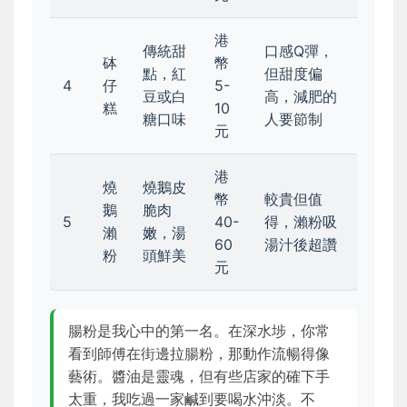
港
傳統甜
口感Q彈，
砵
幣
點，紅
但甜度偏
4
仔
5-
豆或白
高，減肥的
糕
10
糖口味
人要節制
元
港
燒
燒鵝皮
幣
較貴但值
鵝
脆肉
5
40-
得，瀨粉吸
瀨
嫩，湯
60
湯汁後超讚
粉
頭鮮美
元
腸粉是我心中的第一名。在深水埗，你常
看到師傅在街邊拉腸粉，那動作流暢得像
藝術。醬油是靈魂，但有些店家的確下手
太重，我吃過一家鹹到要喝水沖淡。不