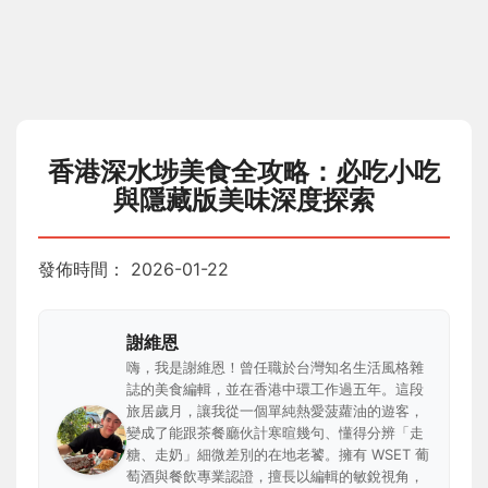
香港深水埗美食全攻略：必吃小吃
與隱藏版美味深度探索
發佈時間：
2026-01-22
謝維恩
嗨，我是謝維恩！曾任職於台灣知名生活風格雜
誌的美食編輯，並在香港中環工作過五年。這段
旅居歲月，讓我從一個單純熱愛菠蘿油的遊客，
變成了能跟茶餐廳伙計寒暄幾句、懂得分辨「走
糖、走奶」細微差別的在地老饕。擁有 WSET 葡
萄酒與餐飲專業認證，擅長以編輯的敏銳視角，