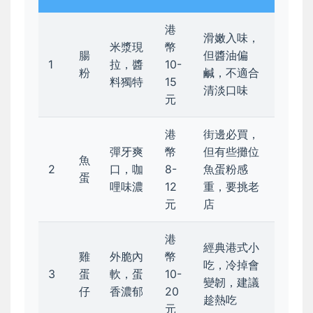
港
滑嫩入味，
米漿現
幣
腸
但醬油偏
1
拉，醬
10-
粉
鹹，不適合
料獨特
15
清淡口味
元
港
街邊必買，
彈牙爽
幣
但有些攤位
魚
2
口，咖
8-
魚蛋粉感
蛋
哩味濃
12
重，要挑老
元
店
港
經典港式小
雞
外脆內
幣
吃，冷掉會
3
蛋
軟，蛋
10-
變韌，建議
仔
香濃郁
20
趁熱吃
元