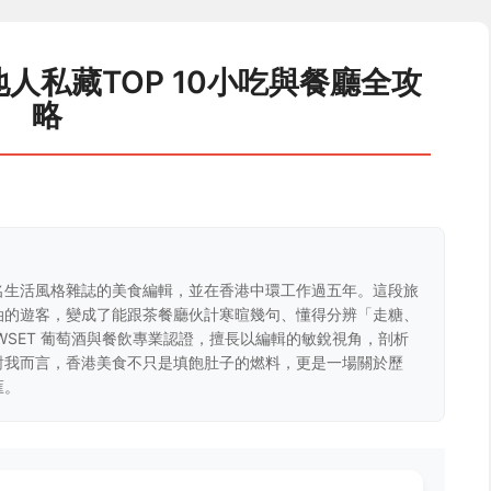
人私藏TOP 10小吃與餐廳全攻
略
名生活風格雜誌的美食編輯，並在香港中環工作過五年。這段旅
油的遊客，變成了能跟茶餐廳伙計寒暄幾句、懂得分辨「走糖、
WSET 葡萄酒與餐飲專業認證，擅長以編輯的敏銳視角，剖析
對我而言，香港美食不只是填飽肚子的燃料，更是一場關於歷
匯。