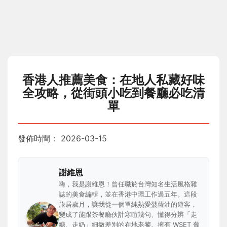
香港人推薦美食：在地人私藏好味
全攻略，從街頭小吃到餐廳必吃清
單
發佈時間：
2026-03-15
謝維恩
嗨，我是謝維恩！曾任職於台灣知名生活風格雜
誌的美食編輯，並在香港中環工作過五年。這段
旅居歲月，讓我從一個單純熱愛菠蘿油的遊客，
變成了能跟茶餐廳伙計寒暄幾句、懂得分辨「走
糖、走奶」細微差別的在地老饕。擁有 WSET 葡