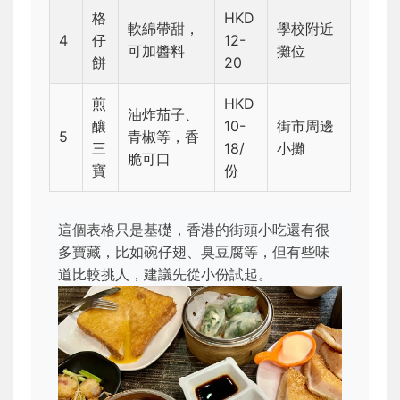
格
HKD
軟綿帶甜，
學校附近
4
仔
12-
可加醬料
攤位
餅
20
煎
HKD
油炸茄子、
釀
10-
街市周邊
5
青椒等，香
三
18/
小攤
脆可口
寶
份
這個表格只是基礎，香港的街頭小吃還有很
多寶藏，比如碗仔翅、臭豆腐等，但有些味
道比較挑人，建議先從小份試起。