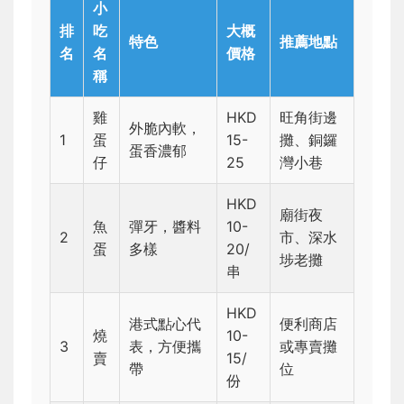
小
排
吃
大概
特色
推薦地點
名
名
價格
稱
雞
HKD
旺角街邊
外脆內軟，
1
蛋
15-
攤、銅鑼
蛋香濃郁
仔
25
灣小巷
HKD
廟街夜
魚
彈牙，醬料
10-
2
市、深水
蛋
多樣
20/
埗老攤
串
HKD
港式點心代
便利商店
燒
10-
3
表，方便攜
或專賣攤
賣
15/
帶
位
份