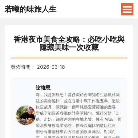
若曦的味旅人生
香港夜市美食全攻略：必吃小吃與
隱藏美味一次收藏
發佈時間：
2026-03-18
謝維恩
嗨，我是謝維恩！曾任職於台灣知名生活風格雜
誌的美食編輯，並在香港中環工作過五年。這段
旅居歲月，讓我從一個單純熱愛菠蘿油的遊客，
變成了能跟茶餐廳伙計寒暄幾句、懂得分辨「走
糖、走奶」細微差別的在地老饕。擁有 WSET 葡
萄酒與餐飲專業認證，擅長以編輯的敏銳視角，
剖析香港那種東西方並蓄的飲食基因。對我而
言，香港美食不只是填飽肚子的燃料，更是一場