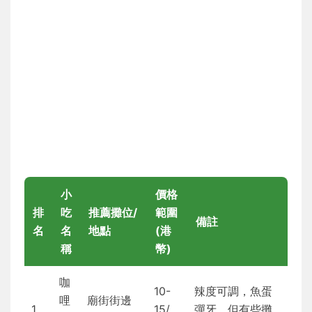
小
價格
排
吃
推薦攤位/
範圍
備註
名
名
地點
(港
稱
幣)
咖
10-
辣度可調，魚蛋
哩
廟街街邊
1
15/
彈牙，但有些攤