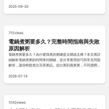
享用園內美食及周邊住宿推薦？本指南提供全方位秘訣，助您
輕鬆規劃完美旅程！
2025-09-30
715views
電鍋煮粥要多久？完整時間指南與失敗
原因解析
電鍋煮粥要多久？為什麼我煮的粥總是太稠或太稀？本文將詳
細解析電鍋煮粥的時間掌控關鍵，並分享實用技巧與常見問題
解答，讓你輕鬆煮出完美粥品。從白粥到廣東粥，不同濃稠度
的煮粥時間大公開，還有省時小秘訣喔！
2026-01-14
1042views