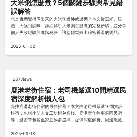
大米粥怎麼煮？5個關鍵步驟與常見錯
誤解答
您是否總覺得煮出來的大米粥過稀或過稠？本文從選米、浸
泡、火候到調味，詳細解析大米粥怎麼煮的完整步驟，並分享
個人失敗經驗與進階秘訣，讓您輕鬆煮出綿密香滑的粥品。
2026-01-02
1237views
鹿港老街住宿：老司機嚴選10間精選民
宿深度解析懶人包
尋找鹿港老街住宿的最佳推薦？本文由老司機嚴選10間實評
旅宿，包括小艾人文工坊揹包客棧、鹿港童年往事莊園民宿
等，涵蓋背包客至家庭族群選擇，提供深度解析、周邊隱藏行
程及Q&A解答，讓您輕鬆規劃鹿港靈魂之旅！
2025-09-18