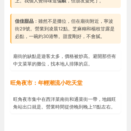
上。我個人覺得味道偏鹹，但朋友愛死了。
佳佳甜品
：雖然不是攤位，但在廟街附近，寧波
街29號。營業到凌晨12點。芝麻糊和楊枝甘露是
必點，一碗約30港幣。甜度剛好，不會膩。
廟街的缺點是遊客太多，價格被炒高。避開那些有
中文菜單的攤位，找本地人排隊的店。
旺角夜市：年輕潮流小吃天堂
旺角夜市集中在西洋菜南街和通菜街一帶，地鐵旺
角站出口就是。營業時間從傍晚到晚上11點左右。