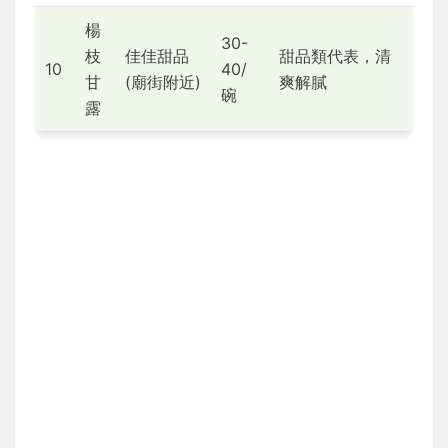
楊
30-
枝
佳佳甜品
甜品類代表，清
10
40/
甘
(廟街附近)
爽解膩
碗
露