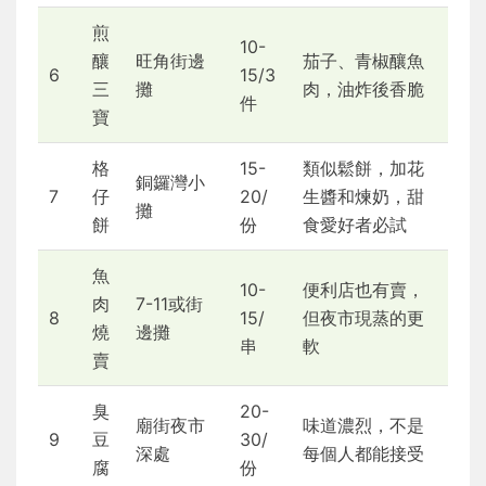
煎
10-
釀
旺角街邊
茄子、青椒釀魚
6
15/3
三
攤
肉，油炸後香脆
件
寶
格
15-
類似鬆餅，加花
銅鑼灣小
7
仔
20/
生醬和煉奶，甜
攤
餅
份
食愛好者必試
魚
10-
便利店也有賣，
肉
7-11或街
8
15/
但夜市現蒸的更
燒
邊攤
串
軟
賣
臭
20-
廟街夜市
味道濃烈，不是
9
豆
30/
深處
每個人都能接受
腐
份