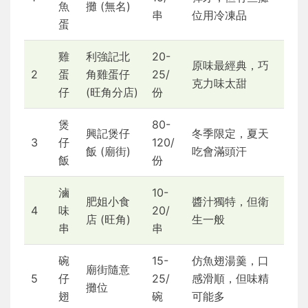
魚
攤 (無名)
串
位用冷凍品
蛋
雞
利強記北
20-
原味最經典，巧
2
蛋
角雞蛋仔
25/
克力味太甜
仔
(旺角分店)
份
煲
80-
興記煲仔
冬季限定，夏天
3
仔
120/
飯 (廟街)
吃會滿頭汗
飯
份
滷
10-
肥姐小食
醬汁獨特，但衛
4
味
20/
店 (旺角)
生一般
串
串
碗
15-
仿魚翅湯羹，口
廟街隨意
5
仔
25/
感滑順，但味精
攤位
翅
碗
可能多