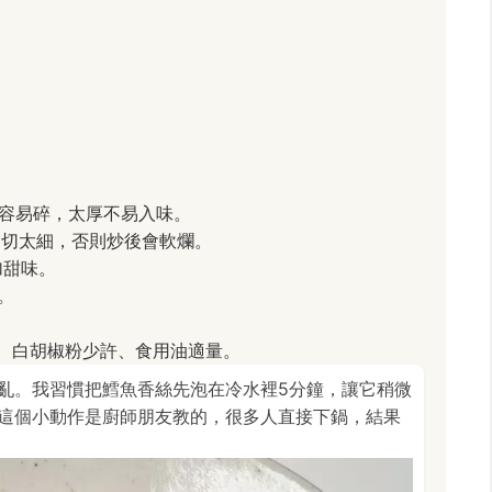
薄容易碎，太厚不易入味。
別切太細，否則炒後會軟爛。
加甜味。
。
匙、白胡椒粉少許、食用油適量。
亂。我習慣把鱈魚香絲先泡在冷水裡5分鐘，讓它稍微
這個小動作是廚師朋友教的，很多人直接下鍋，結果