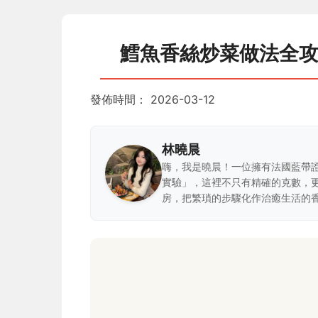
鱈魚香絲炒菜做法全
發佈時間：
2026-03-12
林曉晨
嗨，我是曉晨！一位擁有法國藍帶
實驗」，這裡不只有精確的克數，
房，把繁瑣的步驟化作治癒生活的