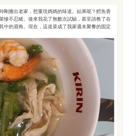
時剛搬出老家，想重現媽媽的味道。結果呢？鱈魚香
菜慘不忍睹。後來我花了無數次試驗，甚至請教了在
其中的眉角。現在，這道菜成了我家週末聚餐的固定