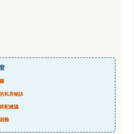
麼
驟
的私房秘訣
搭配建議
困難