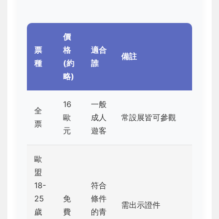
價
票
格
適合
備註
種
(約
誰
略)
16
一般
全
歐
成人
常設展皆可參觀
票
元
遊客
歐
盟
18-
符合
25
免
條件
需出示證件
歲
費
的青