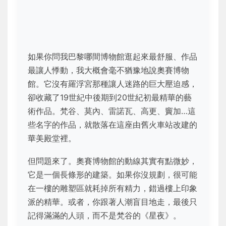
如果你問我巴黎哪間博物館逛起來最舒服、作品
最讓人悸動，我大概會毫不猶豫地說奧賽博物
館。它沒有羅浮宮那種讓人迷路的巨大壓迫感，
卻收藏了19世紀中後期到20世紀初最精華的藝
術作品。梵谷、莫內、雷諾瓦、高更、竇加…這
些名字的作品，就散落在這座由舊火車站改建的
華美殿堂裡。
但問題來了。奧賽博物館的動線其實有點微妙，
它是一個長條形的建築。如果你沒規劃，很可能
在一樓的雕塑區就耗掉所有精力，錯過樓上印象
派的精華。或者，你跟著人潮盲目地走，最後只
記得滿滿的人頭，而不是梵谷的《星夜》。