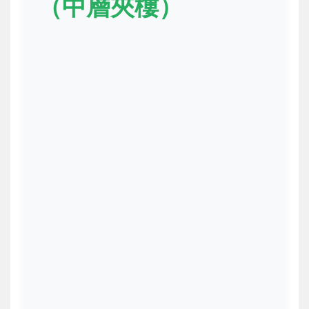
（中層夾樓）