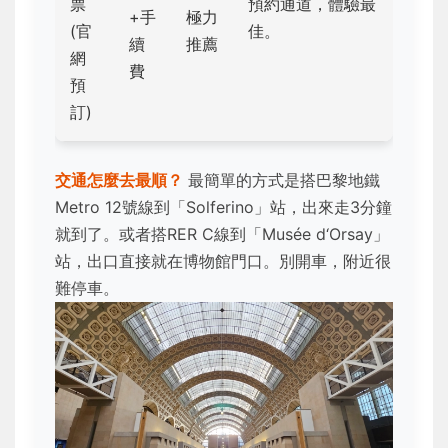
票
預約通道，體驗最
+手
極力
(官
佳。
續
推薦
網
費
預
訂)
交通怎麼去最順？
最簡單的方式是搭巴黎地鐵
Metro 12號線到「Solferino」站，出來走3分鐘
就到了。或者搭RER C線到「Musée d‘Orsay」
站，出口直接就在博物館門口。別開車，附近很
難停車。