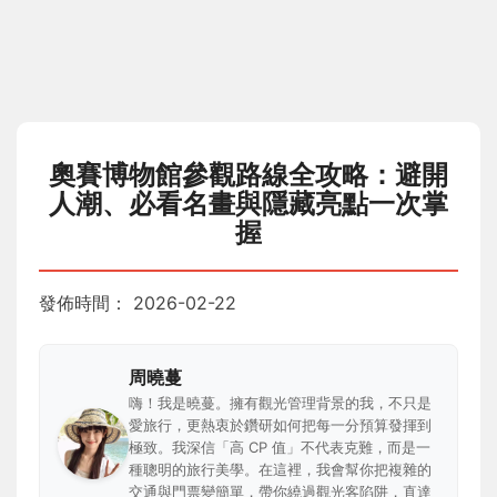
奧賽博物館參觀路線全攻略：避開
人潮、必看名畫與隱藏亮點一次掌
握
發佈時間：
2026-02-22
周曉蔓
嗨！我是曉蔓。擁有觀光管理背景的我，不只是
愛旅行，更熱衷於鑽研如何把每一分預算發揮到
極致。我深信「高 CP 值」不代表克難，而是一
種聰明的旅行美學。在這裡，我會幫你把複雜的
交通與門票變簡單，帶你繞過觀光客陷阱，直達