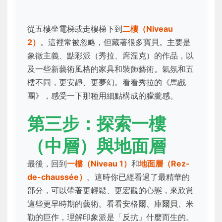
從五樓坐電梯或走樓梯下到
二樓（Niveau
2）
。這裡常被忽略，但藏著很多寶貝。主要是
象徵主義、點彩派（秀拉、席涅克）的作品，以
及一些新藝術風格的家具和裝飾藝術。氣氛和五
樓不同，更安靜、更夢幻。看看秀拉的《馬戲
團》，感受一下那種用細點構成的朦朧感。
第三步：探索一樓
（中層）與地面層
最後，回到
一樓（Niveau 1）
和
地面層（Rez-
de-chaussée）
。這時你已經看過了最精華的
部分，可以帶著更輕鬆、更宏觀的心態，來欣賞
這些更早時期的藝術。看看安格爾、庫爾貝、米
勒的巨作，理解印象派是「反抗」什麼而生的。