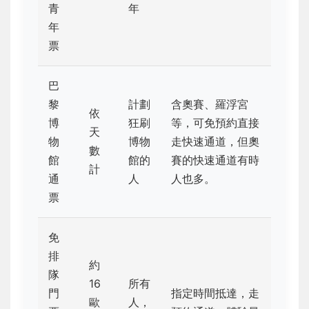
青
年
年
票
巴
黎
計劃
含奧賽、羅浮宮
依
博
狂刷
等，可免預約直接
天
物
博物
走快速通道，但奧
數
館
館的
賽的快速通道有時
計
通
人
人也多。
票
免
排
約
隊
16
所有
門
指定時間抵達，走
歐
人，